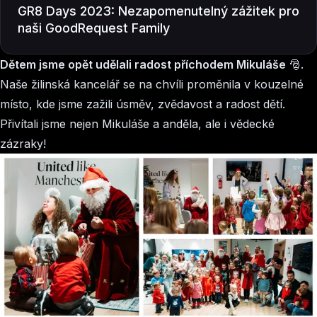
GR8 Days 2023: Nezapomenutelný zážitek pro
naši GoodRequest Family
Dětem jsme opět udělali radost příchodem Mikuláše
🎅.
Naše žilinská kancelář se na chvíli proměnila v kouzelné
místo, kde jsme zažili úsměv, zvědavost a radost dětí.
Přivítali jsme nejen Mikuláše a anděla, ale i vědecké
zázraky!