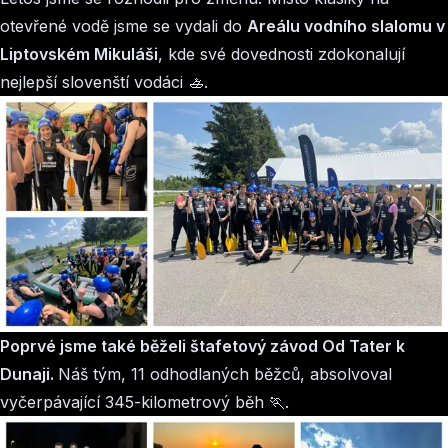
otevřené vodě jsme se vydali do
Areálu vodního slalomu v
Liptovském Mikuláši
, kde své dovednosti zdokonalují
nejlepší slovenští vodáci 🚣.
Poprvé jsme také běželi štafetový závod Od Tater k
Dunaji.
Náš tým, 11 odhodlaných běžců, absolvoval
vyčerpávající 345-kilometrový běh 🏃.