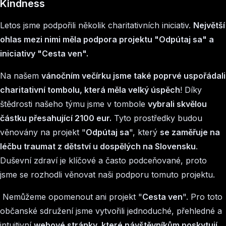
Kindness
Letos jsme podpořili několik charitativních iniciativ.
Největší
ohlas mezi nimi měla podpora projektu "Odpútaj sa" a
iniciativy "Cesta ven".
Na našem
vánočním večírku jsme také poprvé uspořádali
charitativní tombolu, která měla velký úspěch
! Díky
štědrosti našeho týmu jsme v tombole
vybrali skvělou
částku přesahující 2100 eur.
Tyto prostředky budou
věnovány na projekt "
Odpútaj sa
", který
se zaměřuje na
léčbu traumat z dětství u dospělých na Slovensku
.
Duševní zdraví je klíčové a často podceňované, proto
jsme se rozhodli věnovat naši podporu tomuto projektu.
Nemůžeme opomenout ani projekt "
Cesta ven
". Pro toto
občanské sdružení jsme vytvořili jednoduché, přehledné a
intuitivní
webové stránky, které návštěvníkům poskytují