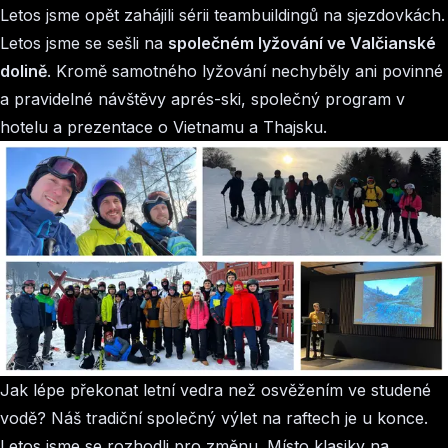
Letos jsme opět zahájili sérii teambuildingů na sjezdovkách.
Letos jsme se sešli na
společném lyžování ve Valčianské
dolině
. Kromě samotného lyžování nechyběly ani povinné
a pravidelné návštěvy aprés-ski, společný program v
hotelu a prezentace o Vietnamu a Thajsku.
Jak lépe překonat letní vedra než osvěžením ve studené
vodě? Náš tradiční společný výlet na raftech je u konce.
Letos jsme se rozhodli pro změnu. Místo klasiky na