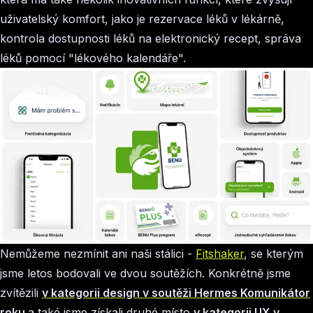
uživatelský komfort, jako je rezervace léků v lékárně,
kontrola dostupnosti léků na elektronický recept, správa
léků pomocí "lékového kalendáře".
Nemůžeme nezmínit ani naši stálici -
Fitshaker
, se kterým
jsme letos bodovali ve dvou soutěžích. Konkrétně jsme
zvítězili
v kategorii design v soutěži
Hermes Komunikátor
roku
a
také jsme získali
druhé místo
v kategorii UX v