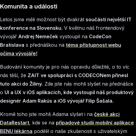
Komunita a události
Letos jsme měli možnost být dvakrát
součástí největší IT
konference na Slovensku
. V květnu náš frontendový
vývojář
Andrej Nemeček
vystoupil na
CodeCon
Bratislava
s přednáškou na
téma
přístupnost webu
očima vývojáře!
Budování komunity je pro nás opravdu důležité, o to víc
nás těší, že
ZAIT
ve spolupráci s CODECONem přinesl
tuto akci do Žiliny
. Zde jste nás mohli slyšet na přednášce
o
UI a UX v iOS aplikacích, kde vystoupil náš produktový
designér Adam Rakús a iOS vývojář Filip Šašala
.
Kromě toho jste mohli Adama slyšet i na
české akci
DataRestart
, kde se na
případové studii mobilní aplikace
BENU lékárna
podělil o naše zkušenosti s uživatelským