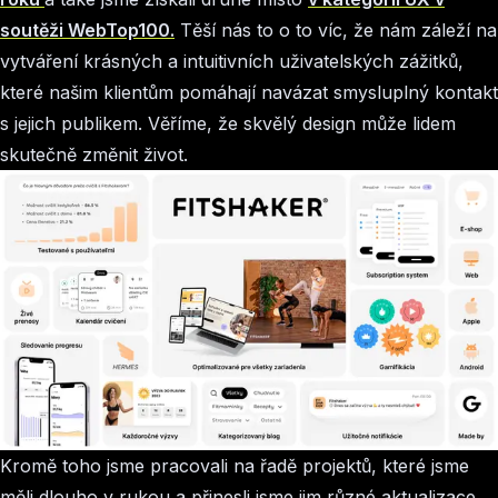
soutěži
WebTop100.
Těší nás to o to víc, že
nám záleží na
vytváření krásných a intuitivních uživatelských zážitků,
které našim klientům pomáhají navázat smysluplný kontakt
s jejich publikem. Věříme, že skvělý design může lidem
skutečně změnit život.
Kromě toho jsme pracovali na řadě projektů, které jsme
měli dlouho v rukou a přinesli jsme jim různé aktualizace,