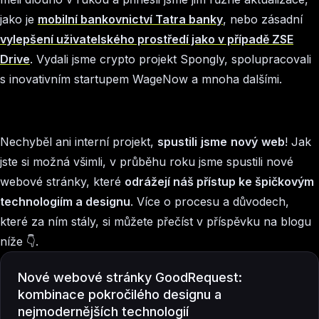
jako je
mobilní bankovnictví Tatra banky
, nebo zásadní
vylepšení uživatelského prostředí jako v případě ZSE
Drive
. Vydali jsme crypto projekt Spongly, spolupracovali
s inovativním startupem WageNow a mnoha dalšími.
Nechyběl ani interní projekt,
spustili
jsme
nový
web
! Jak
jste si možná všimli, v průběhu roku jsme spustili nové
webové stránky, které
odrážejí náš přístup ke špičkovým
technologiím a designu
. Více o procesu a důvodech,
které za ním stály, si můžete přečíst v příspěvku na blogu
níže 👇.
Nové webové stránky GoodRequest:
kombinace pokročilého designu a
nejmodernějších technologií