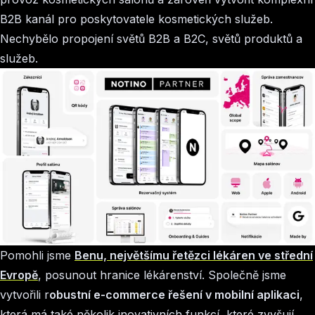
B2B kanál pro poskytovatele kosmetických služeb.
Nechybělo propojení světů B2B a B2C, světů produktů a
služeb.
Pomohli jsme
Benu, největšímu řetězci lékáren ve střední
Evropě
, posunout hranice lékárenství. Společně jsme
vytvořili r
obustní e-commerce řešení v mobilní aplikaci
,
která má také několik inovativních funkcí, které zvyšují