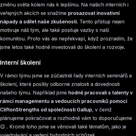
změnu světa kolem nás k lepšímu. Na našich interních i
veřejných akcích se snažíme
prosazovat inovativní
nápady a sdílet naše zkušenosti
. Tento přístup nejen
motivuje náš tým, ale také posiluje vazby s naší
komunitou. Proto vás asi nepřekvapí, když prozradím, že
jsme letos také hodně investovali do školení a rozvoje.
Interní školení
V rámci týmu jsme se zúčastnili řady interních seminářů a
školení, které posílily odborné znalosti a dovednosti
našeho týmu. Například jsme
hodně pracovali s talenty v
rámci managementu a vedoucích pracovníků pomocí
CliftonStrengths od společnosti Gallup
, v čemž
plánujeme pokračovat a rozhodně vám to doporučujeme
😉 . Kromě toho jsme se věnovali také tématům, jako je
vyjednávání a vedení hybridních schůzek.