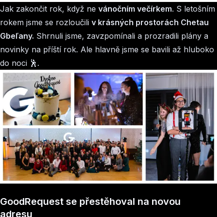
Jak zakončit rok, když ne
vánočním večírkem
. S letošním
rokem jsme se rozloučili
v krásných prostorách Chetau
Gbeľany.
Shrnuli jsme, zavzpomínali a prozradili plány a
novinky na příští rok. Ale hlavně jsme se bavili až hluboko
do noci 🕺.
GoodRequest se přestěhoval na novou
adresu