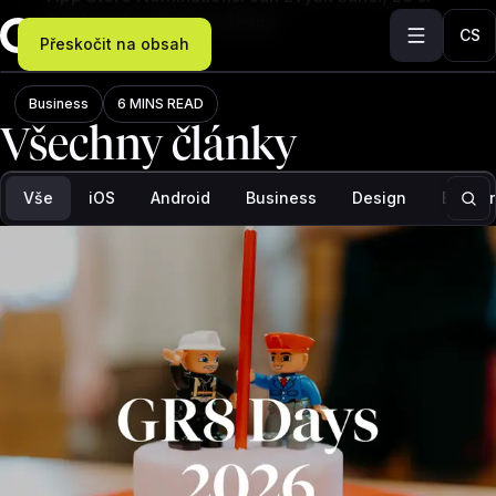
Apple vaší aplikace všimne
CS
Přeskočit na obsah
Blog
Business
6 MINS READ
Všechny články
Filtr: Vše, počet výsledků: 97
Vše
iOS
Android
Business
Design
Backe