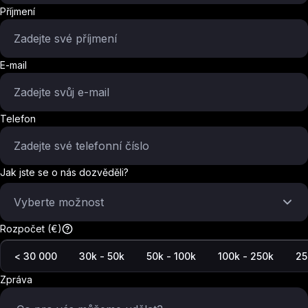
Příjmení
E-mail
Telefon
Jak jste se o nás dozvěděli?
Vyberte možnost
Rozpočet (€)
< 30 000
30k - 50k
50k - 100k
100k - 250k
25
Zpráva