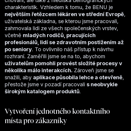
chování, ale také z hlediska demografických
charakteristik. Vzhledem k tomu, že BENU je
největším řetězcem lékáren ve střední Evropě
,
uživatelská základna, se kterou jsme pracovali,
zahrnovala lidi ze všech společenských vrstev,
včetně
mladých rodičů, pracujících
profesionálů, lidí se zdravotním postižením až
po seniory
. To ovlivnilo náš přístup k návrhu
rozhraní. Zaměřili jsme se na to, abychom
uživatelům pomohli provést složité procesy v
několika málo interakcích.
Zároveň jsme se
snažili, aby
aplikace působila lehce a otevřeně
,
přestože jsme v pozadí pracovali
s neobvykle
širokým katalogem produktů
.
Vytvoření jednotného kontaktního
místa pro zákazníky