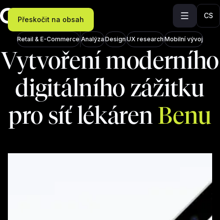
CS
Přeskočit na obsah
Retail & E-Commerce
Analýza
Design
UX research
Mobilní vývoj
Vytvoření moderního
digitálního zážitku
pro síť lékáren
Benu