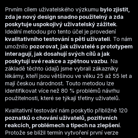
Prvním cílem uživatelského výzkumu
bylo zjistit,
zda je nový design snadno použitelný a zda
poskytuje uspokojivý uživatelský zážitek
.
Ideální metodou pro tento účel je provedení
kvalitativního testování s pěti uživateli
. To nám
umožnilo
pozorovat, jak uživatelé s prototypem
interagují, jak dosahují svých cílů a jak
poskytují své reakce a zpětnou vazbu
. Na
základě těchto údajů jsme vybrali zákazníky
lékárny, kteří jsou většinou ve věku 25 až 55 let a
mají českou národnost. Touto metodou lze
identifikovat více než 80 % problémů návrhu
použitelnosti, které se týkají třetiny uživatelů.
Kvalitativní testování nám poskytlo přibližně 120
poznatků o chování uživatelů, pozitivních
reakcích, problémech a tipech na zlepšení
.
Protože se blížil termín vytvoření první verze