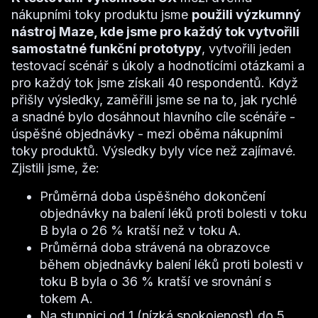
nákupními toky produktu jsme
použili výzkumný
nástroj Maze, kde jsme pro každý tok vytvořili
samostatné funkční prototypy
, vytvořili jeden
testovací scénář s úkoly a hodnotícími otázkami a
pro každý tok jsme získali 40 respondentů. Když
přišly výsledky, zaměřili jsme se na to, jak rychlé
a snadné bylo dosáhnout hlavního cíle scénáře -
úspěšné objednávky - mezi oběma nákupními
toky produktů. Výsledky byly více než zajímavé.
Zjistili jsme, že:
Průměrná doba úspěšného dokončení
objednávky na balení léků proti bolesti v toku
B byla o 26 % kratší než v toku A.
Průměrná doba strávená na obrazovce
během objednávky balení léků proti bolesti v
toku B byla o 36 % kratší ve srovnání s
tokem A.
Na stupnici od 1 (nízká spokojenost) do 5