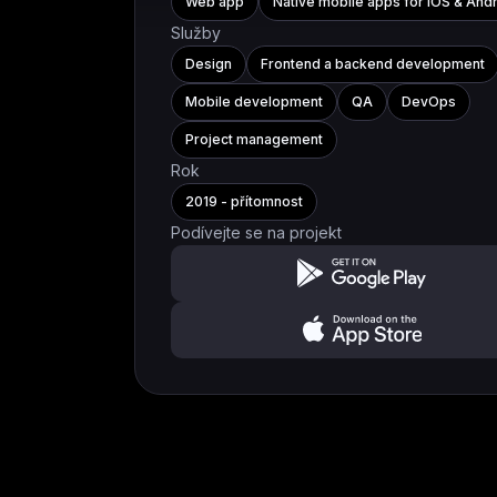
Web app
Native mobile apps for iOS & And
Služby
Design
Frontend a backend development
Mobile development
QA
DevOps
Project management
Rok
2019 - přítomnost
Podívejte se na projekt