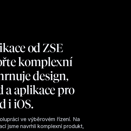
fikace od ZSE
ořte komplexní
hrnuje design,
 a aplikace pro
 i iOS.
olupráci ve výběrovém řízení. Na
ací jsme navrhli komplexní produkt,