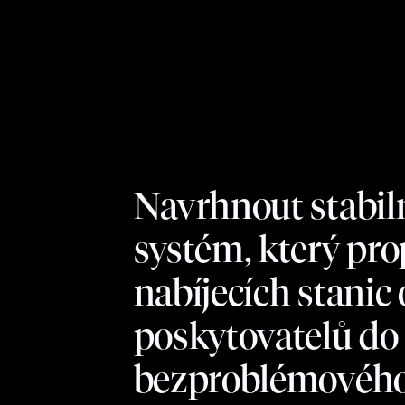
Navrhnout stabiln
systém, který pro
nabíjecích stanic
poskytovatelů do
bezproblémového