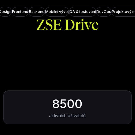
Design
Frontend
Backend
Mobilní vývoj
QA & testování
DevOps
Projektový 
ZSE Drive
8500
aktivních uživatelů