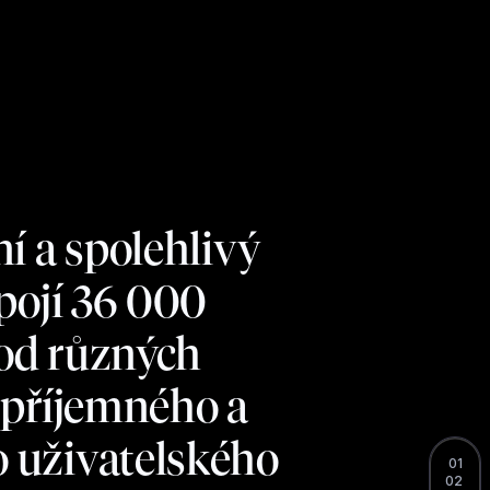
í a spolehlivý
pojí 36 000
 od různých
 příjemného a
 uživatelského
01
02