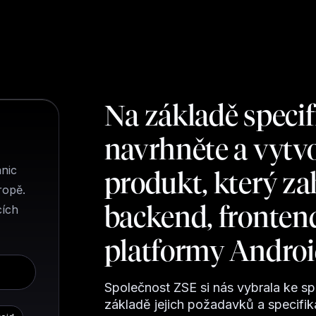
Na základě speci
navrhněte a vytv
anic
produkt, který za
ropě.
backend, frontend
cích
platformy Android
Společnost ZSE si nás vybrala ke sp
základě jejich požadavků a specifik