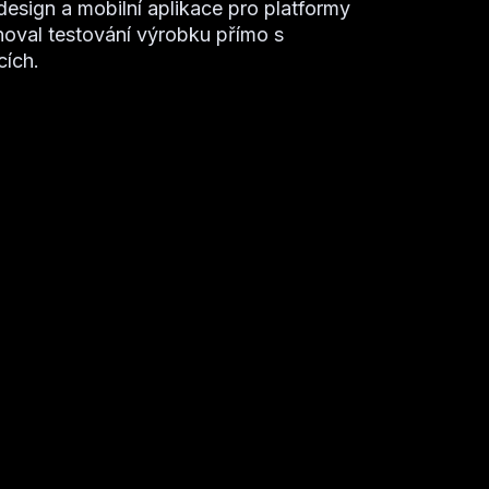
design a mobilní aplikace pro platformy
noval testování výrobku přímo s
cích.