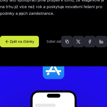
Díky této spolupráci jsme přispěli k tomu, že WageNow je
na trhu již více než rok a poskytuje inovativní řešení pro
podniky a jejich zaměstnance.
Zpět na články
Sdílet dál
Doporučené článk