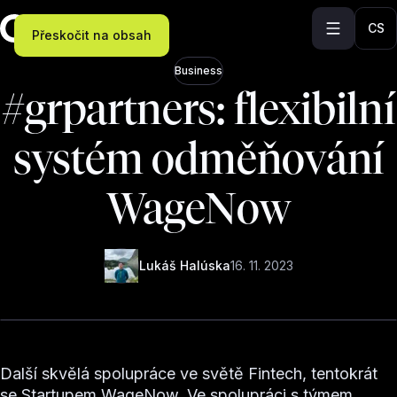
CS
Přeskočit na obsah
Business
#grpartners: flexibilní
systém odměňování
WageNow
Lukáš Halúska
16. 11. 2023
Další skvělá spolupráce ve světě Fintech, tentokrát
se Startupem WageNow. Ve spolupráci s týmem