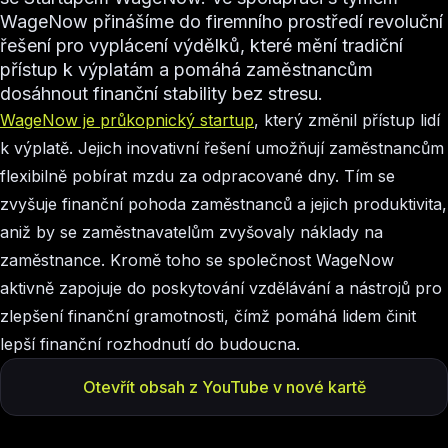
WageNow přinášíme do firemního prostředí revoluční
řešení pro vyplácení výdělků, které mění tradiční
přístup k výplatám a pomáhá zaměstnancům
dosáhnout finanční stability bez stresu.
WageNow je průkopnický startup
, který změnil přístup lidí
k výplatě. Jejich inovativní řešení umožňují zaměstnancům
flexibilně pobírat mzdu za odpracované dny. Tím se
zvyšuje finanční pohoda zaměstnanců a jejich produktivita,
aniž by se zaměstnavatelům zvyšovaly náklady na
zaměstnance. Kromě toho se společnost WageNow
aktivně zapojuje do poskytování vzdělávání a nástrojů pro
zlepšení finanční gramotnosti, čímž pomáhá lidem činit
lepší finanční rozhodnutí do budoucna.
Otevřít obsah z YouTube v nové kartě