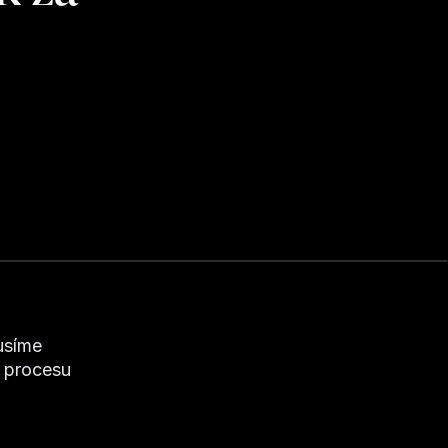
usíme
o procesu