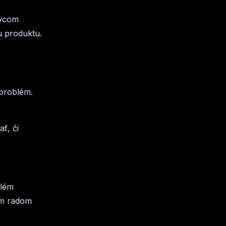
ívcom
u produktu.
problém.
ať, či
blém
m radom