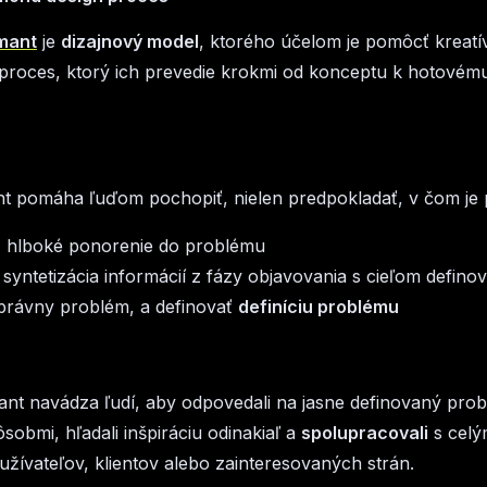
mant
je
dizajnový model
, ktorého účelom je pomôcť kreat
proces, ktorý ich prevedie krokmi od konceptu k hotovém
t pomáha ľuďom pochopiť, nielen predpokladať, v čom je 
- hlboké ponorenie do problému
 syntetizácia informácií z fázy objavovania s cieľom definov
správny problém, a definovať
definíciu problému
nt navádza ľudí, aby odpovedali na jasne definovaný pro
sobmi, hľadali inšpiráciu odinakiaľ a
spolupracovali
s celý
žívateľov, klientov alebo zainteresovaných strán.