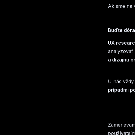
Ak sme na 
Buďte dôra
UX resear
analyzovať 
a dizajnu p
U nás vždy
prípadmi po
Zameriavame
používateľm