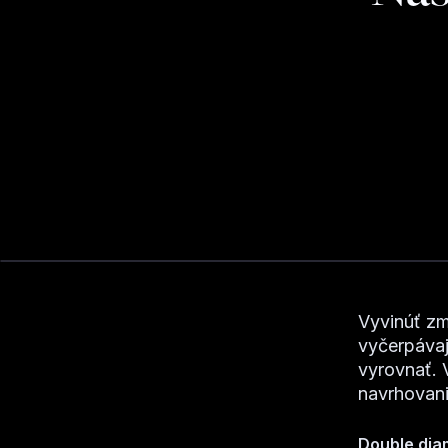
Vyvinúť zm
vyčerpávaj
vyrovnať. 
navrhovani
Double dia