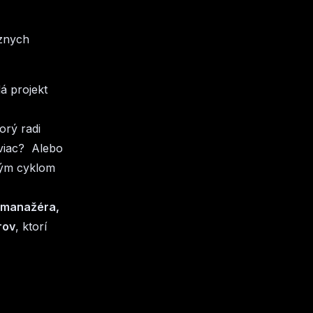
znych
á projekt
torý radi
 viac? Alebo
hým cyklom
 manažéra,
rov
, ktorí