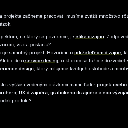
a projekte začneme pracovať, musíme zvážiť množstvo rô
ázok.
pektom, na ktorý sa pozeráme, je
etika dizajnu
. Zodpoved
orom, vízii a poslaniu?
c je samotný projekt. Hovoríme o
udržateľnom dizajne
, k
Alebo ide o
service desing
, o ktorom sa túžime dozvedieť
erience design
, ktorý milujeme kvôli jeho slobode a mno
osti s vyššie uvedenými otázkami máme ľudí -
projektového
rchera, UX dizajnéra, grafického dizajnéra alebo vývojá
dodali produkt?