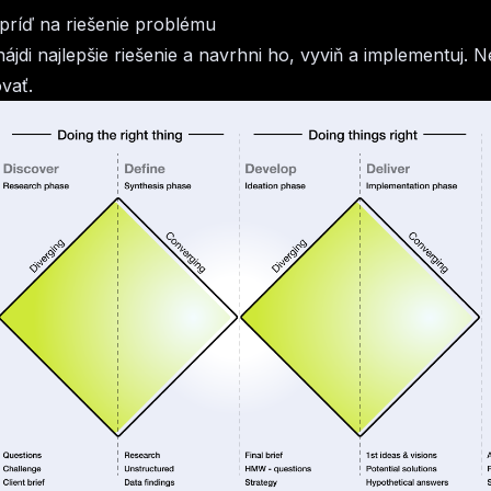
príď na riešenie problému
nájdi najlepšie riešenie a navrhni ho, vyviň a implementuj. 
vať.