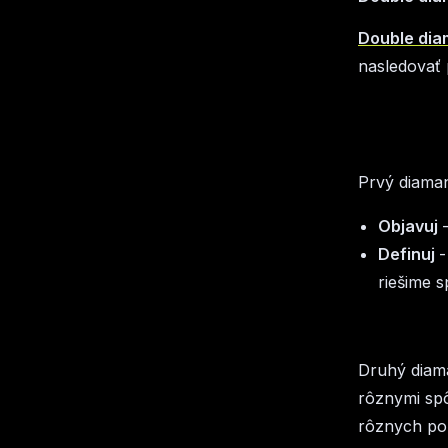
Double dia
nasledovať 
Prvý diaman
Objavuj
Definuj
-
riešime 
Druhý diama
rôznymi spô
rôznych pou