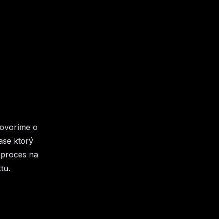
hovoríme o
ase ktorý
 proces na
tu.