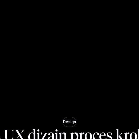
Design
 UX dizajn proces kro