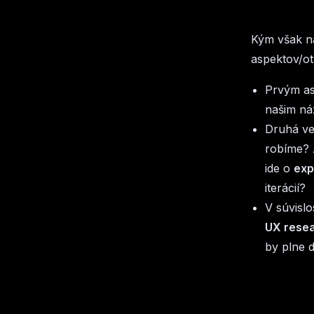
Kým však n
aspektov/ot
Prvým as
našim náz
Druhá ve
robíme? 
ide o
exp
iterácií?
V súvisl
UX resea
by plne 