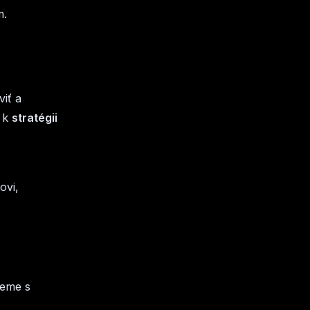
m.
iť a
ť k
stratégii
ovi,
jeme s