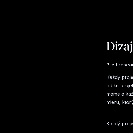
Dizaj
Pred rese
Každý proje
hĺbke proje
máme a kaž
mieru, ktor
Každý projek