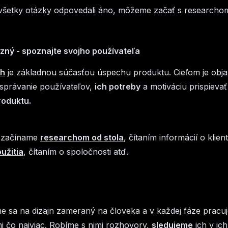
všetky otázky odpovedali áno, môžeme začať s researcho
zný - spoznajte svojho používateľa
ch
je základnou súčasťou úspechu produktu. Cieľom je objav
správanie používateľov,
ich potreby
a motiváciu prispieva
roduktu.
 začíname
researchom od stola
, čítaním informácií o klient
užitia
, čítaním o spoločnosti atď.
 sa na dizajn zameraný na človeka a v každej fáze pracu
i čo najviac. Robíme s nimi rozhovory,
sledujeme
ich v ich