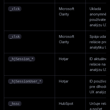
Microsoft
Ukladá
_clck
Clarity
anonymné I
používateľa
analýzu UX.
Microsoft
Spája udalos
_clsk
Clarity
relácie pre
analytiku UX
Hotjar
ID aktuálnej
_hjSession_*
relácie na
analýzu UX.
Hotjar
ID používate
_hjSessionUser_*
pre dlhodo
UX analýzu.
HubSpot
Určuje relác
_hssc
a počet