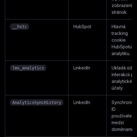
zobrazení
stránok.
HubSpot
Hlavná
__hstc
tracking
cookie
HubSpotu n
analytiku.
LinkedIn
Ukladá údaj
lms_analytics
interakcii pr
analytické
účely.
LinkedIn
Synchronizá
AnalyticsSyncHistory
ID
používateľo
medzi
doménami.