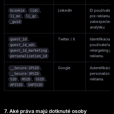
,
,
LinkedIn
ID používateľ
bcookie
lidc
,
,
pre reklamu,
li_mc
li_gc
zabezpečenie
_guid
analytiku.
,
Twitter / X
Identifikácia
guest_id
,
používateľa a
guest_id_ads
,
retargeting pr
guest_id_marketing
reklamu.
personalization_id
,
Google
Autentifikácia 
__Secure-1PSID
,
personalizov
__Secure-3PSID
,
,
,
reklama.
SID
HSID
SSID
,
APISID
SAPISID
7. Aké práva majú dotknuté osoby