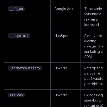
Google Ads
Testovanie
_gcl_au
výkonnosti
reklám a
konverzií.
HubSpot
Sledovanie
hubspotutk
identity
návštevníka p
marketing a
CRM.
LinkedIn
Retargeting a
UserMatchHistory
párovanie
používateľov
pre reklamu.
LinkedIn
Ukladá údaje 
lms_ads
interakcii pre
reklamné účel