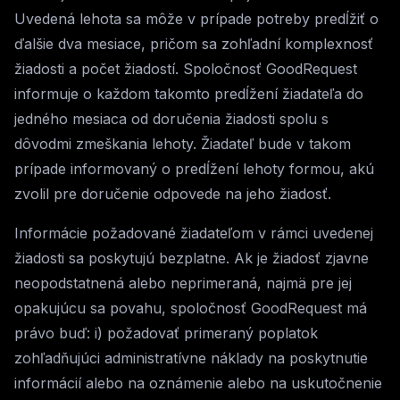
Uvedená lehota sa môže v prípade potreby predĺžiť o
ďalšie dva mesiace, pričom sa zohľadní komplexnosť
žiadosti a počet žiadostí. Spoločnosť GoodRequest
informuje o každom takomto predĺžení žiadateľa do
jedného mesiaca od doručenia žiadosti spolu s
dôvodmi zmeškania lehoty. Žiadateľ bude v takom
prípade informovaný o predĺžení lehoty formou, akú
zvolil pre doručenie odpovede na jeho žiadosť.
Informácie požadované žiadateľom v rámci uvedenej
žiadosti sa poskytujú bezplatne. Ak je žiadosť zjavne
neopodstatnená alebo neprimeraná, najmä pre jej
opakujúcu sa povahu, spoločnosť GoodRequest má
právo buď: i) požadovať primeraný poplatok
zohľadňujúci administratívne náklady na poskytnutie
informácií alebo na oznámenie alebo na uskutočnenie