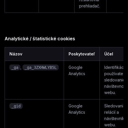
prehliadač.
Analytické / štatistické cookies
Názov
Poskytovateľ
Účel
,
Google
Identifikácia
_ga
_ga_3ZXHWLYB5L
Analytics
používateľa
sledovanie
návštevnosti
webu.
Google
Sledovanie
_gid
Analytics
relácií a
návštevníko
webu.