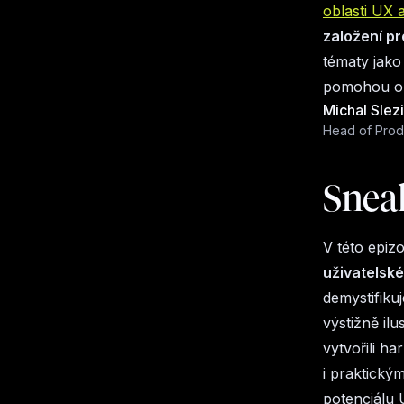
oblasti UX 
založení p
tématy jako
pomohou op
Michal Slez
Head of Prod
Snea
V této epiz
uživatelské
demystifikuj
výstižně ilu
vytvořili h
i praktický
potenciálu 