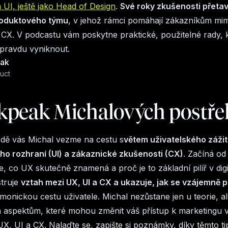
a UI, ještě jako Head of Design
.
Své roky zkušenosti přetav
roduktového týmu
, v jehož rámci pomáhají zákazníkům mimo
 CX. V podcastu vám poskytne praktické, použitelné rady, 
ravdu vyniknout.
iak
uct
kpeak Michalových postř
odě vás Michal vezme na cestu s
větem uživatelského zážit
ho rozhraní (UI) a zákaznické zkušenosti (CX)
. Začíná od
e, co UX skutečně znamená a proč je to základní pilíř v digi
struje
vztah mezi UX, UI a CX a ukazuje, jak se vzájemně pr
armonickou cestu uživatele. Michal nezůstane jen u teorie, a
m aspektům, které mohou změnit váš přístup k marketingu 
UX, UI a CX. Nalaďte se, zapište si poznámky, díky těmto 