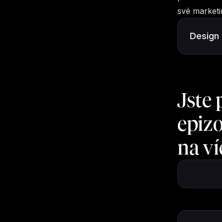
své marketi
Design 
Jste 
epizo
na ví