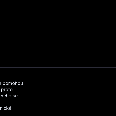
ám pomohou
, proto
terého se
znické