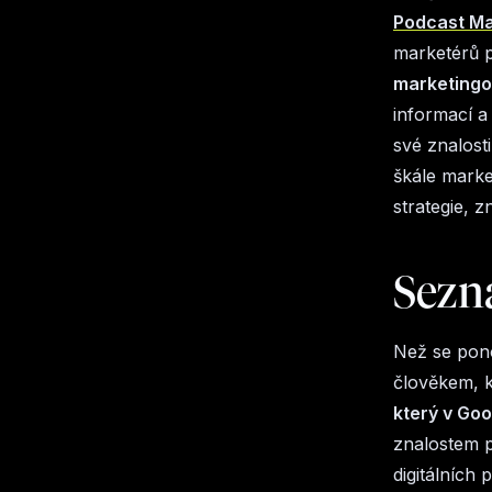
Podcast Ma
marketérů p
marketingo
informací a 
své znalost
škále marke
strategie, 
Sezn
Než se pono
člověkem, k
který v Go
znalostem 
digitálních