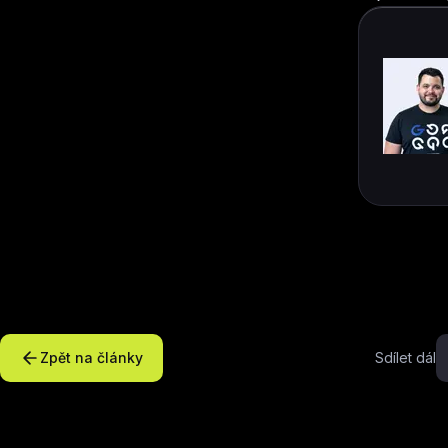
Zpět na články
Sdílet dál