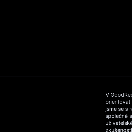
V GoodReq
orientovat 
jsme se s 
společně s
uživatelsk
zkušenosti