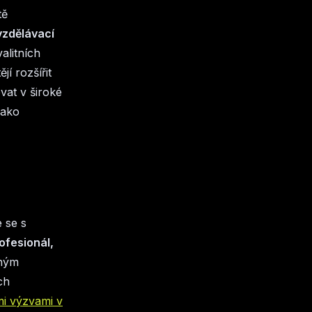
tě
vzdělávací
alitních
jí rozšířit
vat v široké
jako
 se s
ofesionál,
rným
ch
mi výzvami v