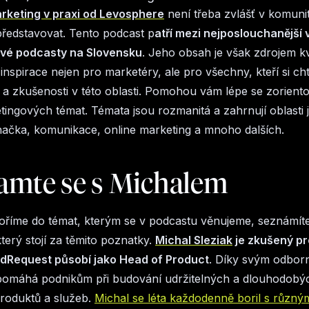
rketing v praxi od Levosphere
není třeba zvlášť v komuni
ředstavovat. Tento podcast p
atří mezi nejposlouchanější 
vé podcasty na Slovensku
. Jeho obsah je však zdrojem kv
inspirace nejen pro marketéry, ale pro všechny, kteří si chtě
i a zkušenosti v této oblasti. Pomohou vám lépe se zoriento
tingových témat. Témata jsou rozmanitá a zahrnují oblasti 
značka, komunikace, online marketing a mnoho dalších.
amte se s Michalem
říme do témat, kterým se v podcastu věnujeme, seznámíte
terý stojí za těmito poznatky.
Michal Sleziak
je zkušený pr
odRequest působí jako Head of Product
. Díky svým odbo
pomáhá podnikům při budování udržitelných a dlouhodobý
 produktů a služeb.
Michal se léta každodenně boril s různý