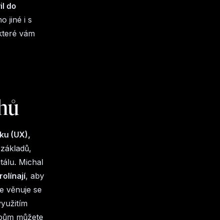
il do
 jiné i s
které vám
ehů
ku (UX),
 základů,
tálu. Michal
olínají
, aby
le věnuje se
využitím
tipům můžete