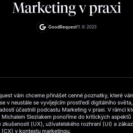
Marketing v praxi
GoodRequest
11. 9. 2023
uest vám chceme přinášet cenné poznatky, které v
se v neustále se vyvíjejícím prostředí digitálního světa
radostí účastnili podcastu Marketing v praxi. V rámci k
 Michalem Sleziakem ponoříme do kritických aspektů
é zkušenosti (UX), uživatelského rozhraní (UI) a záka
 (CX) v kontextu marketingu.