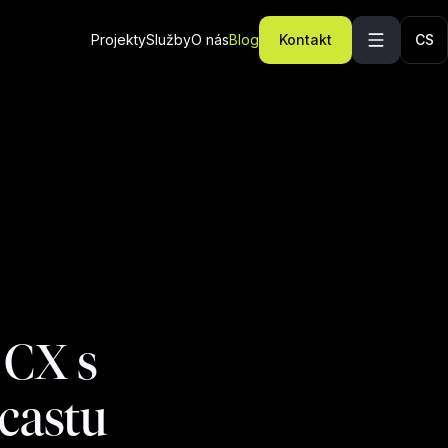
Projekty
Služby
O nás
Blog
Kontakt
CS
 CX s
castu