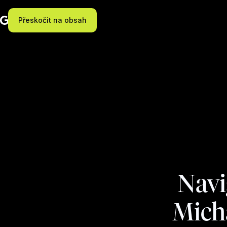
Přeskočit na obsah
Navi
Mich