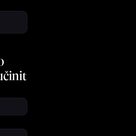
o
činit