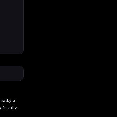
znatky a
račovat v