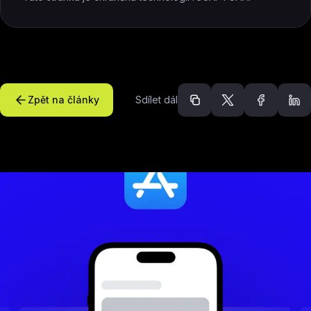
Zpět na články
Sdílet dál
Doporučené článk