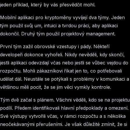
jeden příklad, který by vás přesvědčit mohl.
Mobilní aplikaci pro kryptoměny vyvíjejí dva týmy. Jeden
tým použil svůj um, intuici a tvrdou práci, aby aplikaci
dokončil. Druhý tým použil projektový management.
První tým zažil obrovské vzestupy i pády. Někteří
developeři dokonce vyhořeli. Nikdy nevěděli, kdy skončí,
jestli aplikaci odevzdají včas nebo jestli se vůbec vejdou do
rozpočtu. Mohli zákazníkovi říkat jen to, co potřebovali
udělat dál. Neustále se potýkali s problémy v komunikaci a
většinou měli pocit, že se jim věci vymkly kontrole.
Tým dvě začal s plánem. Všichni věděli, kdo se na projektu
podílí. Předem identifikovali hlavní předpoklady a omezení.
Své výstupy vytvořili včas, v rámci rozpočtu a s několika
neočekávanými přerušeními. Je však důležité zmínit, že si