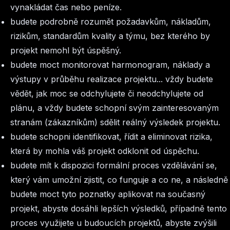
vynakládat čas nebo peníze.
budete podrobně rozumět požadavkům, nákladům,
rizikům, standardům kvality a týmu, bez kterého by
projekt nemohl být úspěšný.
budete moct monitorovat harmonogram, náklady a
výstupy v průběhu realizace projektu... vždy budete
vědět, jak moc se odchylujete či neodchylujete od
plánu, a vždy budete schopní svým zainteresovaným
stranám (zákazníkům) sdělit reálný výsledek projektu.
budete schopni identifikovat, řídit a eliminovat rizika,
která by mohla váš projekt odklonit od úspěchu.
budete mít k dispozici formální proces vzdělávání se,
který vám umožní zjistit, co funguje a co ne, a následně
budete moct tyto poznatky aplikovat na současný
projekt, abyste dosáhli lepších výsledků, případně tento
proces využijete u budoucích projektů, abyste zvýšili