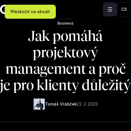
CS
Přeskočit na obsah
Business
Jak pomáhá
projektový
management a proč
je pro klienty důležitý
Tomáš Vrabček
22. 2. 2023