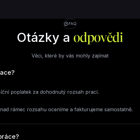
FAQ
Otázky a
odpovědi
Věci, které by vás mohly zajímat
race?
íční poplatek za dohodnutý rozsah prací.
nad rámec rozsahu oceníme a fakturujeme samostatně.
práce?