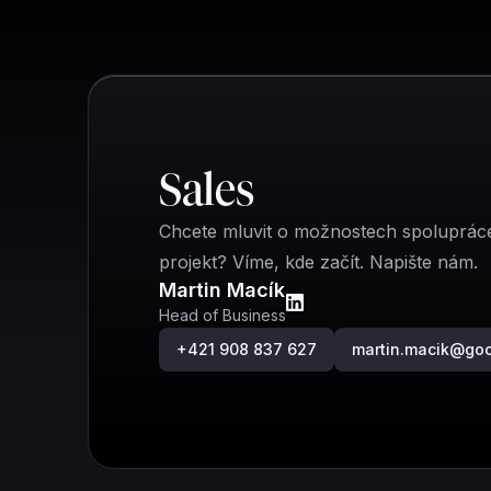
Rychlý kontakt
Sales
Chcete mluvit o možnostech spoluprác
projekt? Víme, kde začít. Napište nám.
Martin Macík
Head of Business
+421 908 837 627
martin.macik@go