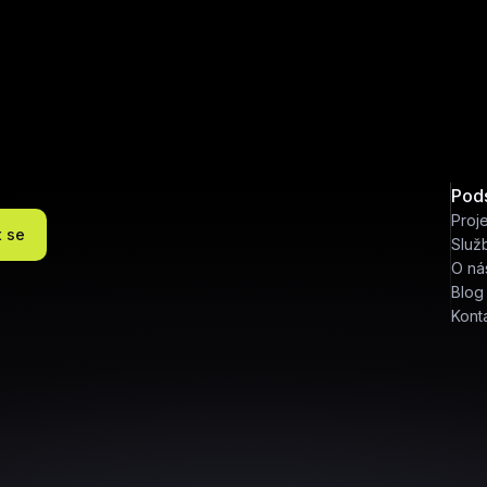
Pod
Proj
t se
Služ
O ná
Blog
Kont