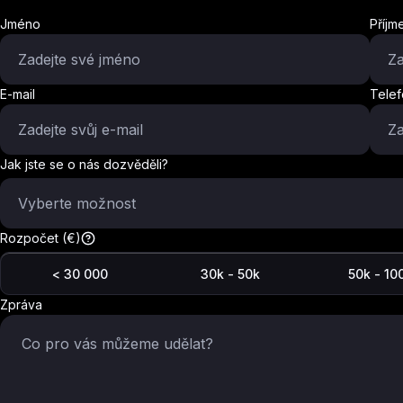
Jméno
Příjm
E-mail
Tele
Jak jste se o nás dozvěděli?
Vyberte možnost
Rozpočet (€)
< 30 000
30k - 50k
50k - 10
Zpráva