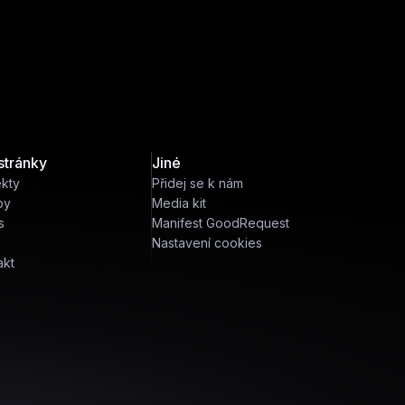
stránky
Jiné
ekty
Přidej se k nám
by
Media kit
s
Manifest GoodRequest
Nastavení cookies
akt