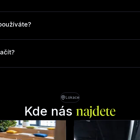
používáte?
ačít?
Lokace
Kde nás
najdete