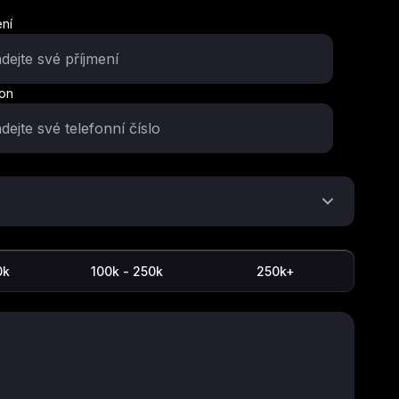
ení
fon
0k
100k - 250k
250k+