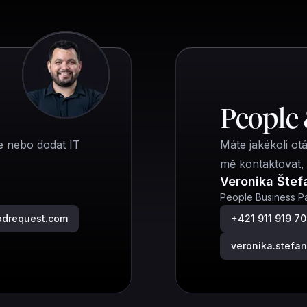
People 
e nebo dodat IT
Máte jakékoli ot
mě kontaktovat,
Veronika Štef
People Business Pa
odrequest.com
+421 911 919 7
veronika.stef