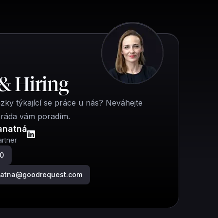
& Hiring
ázky týkající se práce u nás? Neváhejte
 ráda vám poradím.
anatná
rtner
00
anatna@goodrequest.com