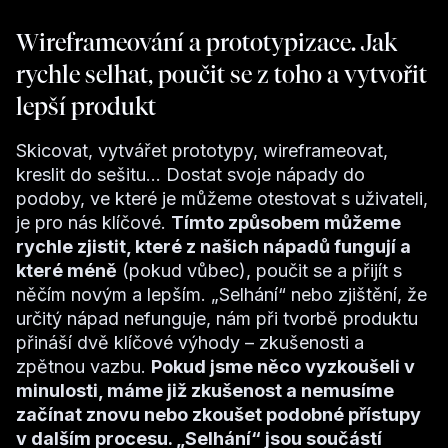
Wireframeování a prototypizace. Jak
rychle selhat, poučit se z toho a vytvořit
lepší produkt
Skicovat, vytvářet prototypy, wireframeovat,
kreslit do sešitu... Dostat svoje nápady do
podoby, ve které je můžeme otestovat s uživateli,
je pro nás klíčové.
Tímto způsobem můžeme
rychle zjistit, které z našich nápadů fungují a
které méně
(pokud vůbec), poučit se a přijít s
něčím novým a lepším. „Selhání“ nebo zjištění, že
určitý nápad nefunguje, nám při tvorbě produktu
přináší dvě klíčové výhody – zkušenosti a
zpětnou vazbu.
Pokud jsme něco vyzkoušeli v
minulosti, máme již zkušenost a nemusíme
začínat znovu nebo zkoušet podobné přístupy
v dalším procesu. „Selhání“ jsou součástí