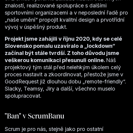
znalostí, realizované spolupráce s dalšími
sportovními organizacemi a v neposlední řadě pro
„naše umění“ propojit kvalitní design a prvotřídní
vývoj v úspěšný produkt.
Projekt jsme zahájili v říjnu 2020, kdy se celé
Slovensko pomalu uzavíralo a „lockdown“
začínal být stále tvrdší. Z toho důvodu jsme
veškerou komunikaci přesunuli online.
Náš
projektový tým stál před nelehkým úkolem celý
proces nastavit a zkoordinovat, přestože jsme v
GoodRequest již dlouhou dobu „remote-friendly“.
Slacky, Teamsy, Jiry a další, všechno muselo
spolupracovat.‍
"Ban" v ScrumBanu
Scrum je pro nás, stejně jako pro ostatní