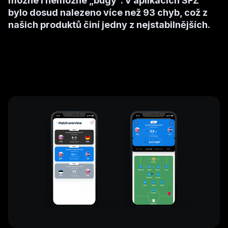
možné i nemožné „bugy“. V aplikacích SFZ
bylo dosud nalezeno více než 93 chyb, což z
našich produktů činí jedny z nejstabilnějších.