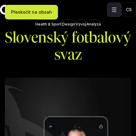
CS
Přeskočit na obsah
Health & Sport
Design
Vývoj
Analýza
Slovenský fotbalový
svaz