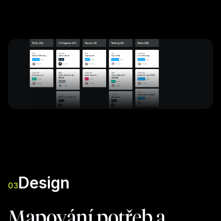
Design
03
Mapování potřeb a