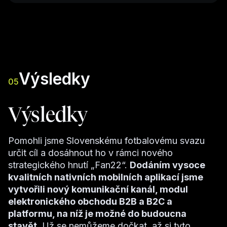
Výsledky
05
Výsledky
Pomohli jsme Slovenskému fotbalovému svazu
určit cíl a dosáhnout ho v rámci nového
strategického hnutí „Fan22“.
Dodáním vysoce
kvalitních nativních mobilních aplikací jsme
vytvořili nový komunikační kanál, modul
elektronického obchodu B2B a B2C a
platformu, na níž je možné do budoucna
stavět.
Už se nemůžeme dočkat, až si tyto