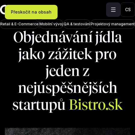
CS
Přeskočit na obsah
Retail & E-Commerce
Mobilní vývoj
QA & testování
Projektový management
Objednávání jídla
jako zážitek pro
jeden z
nejúspěšnějších
startupů
Bistro.sk