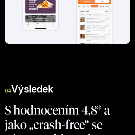
Výsledek
04
S hodnocením 4,8* a
jako „crash-free“ se