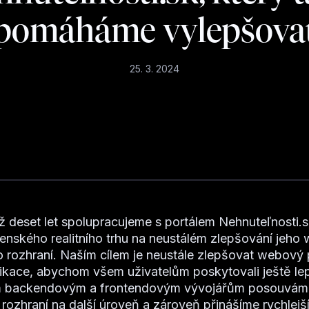
pomáháme vylepšova
25. 3. 2024
ež deset let spolupracujeme s portálem Nehnuteľnosti.sk
venského realitního trhu na neustálém zlepšování jeh
o rozhraní. Naším cílem je neustále zlepšovat webový 
likace, abychom všem uživatelům poskytovali ještě lep
m backendovým a frontendovým vývojářům posouvám
ozhraní na další úroveň a zároveň přinášíme rychlejší