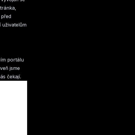
tránka,
e před
í uživatelům
cím portálu
oveň jsme
ás čekají.