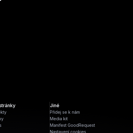
stránky
Jiné
ekty
Přidej se k nám
by
Media kit
s
Manifest GoodRequest
Nastavení cookies