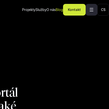
Projekty
Služby
O nás
Blog
Kontakt
CS
rtál
také