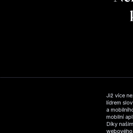
Již více n
lídrem slo
a mobilníh
mobilní ap
Díky naši
webového r