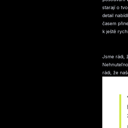
starají o t
detail nabíd
časem přine
k ještě ryc
Jsme rádi, 
Nehnuteľnos
rádi, že na