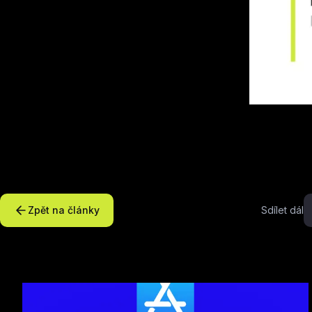
Zpět na články
Sdílet dál