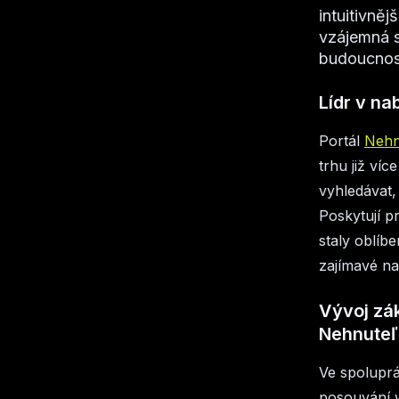
intuitivně
vzájemná s
budoucnost
Lídr v na
Portál
Nehn
trhu již víc
vyhledávat,
Poskytují p
staly oblíben
zajímavé na
Vývoj zák
Nehnuteľ
Ve spoluprá
posouvání w