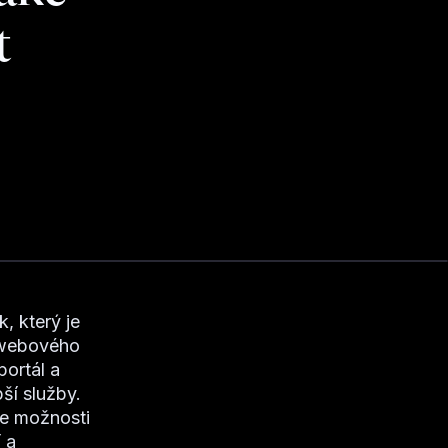
t
, který je
o webového
portál a
ší služby.
e možnosti
 a