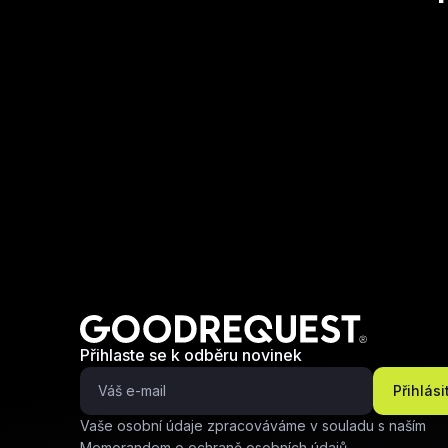
Přihlaste se k odběru novinek
Přihlási
Vaše osobní údaje zpracováváme v souladu s naším
Memorandem o ochraně osobních údajů.