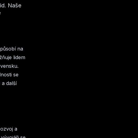
oid. Naše
é
á působí na
žňuje lidem
ovensku.
nosti se
 a další
rozvoj a
vývojáři se