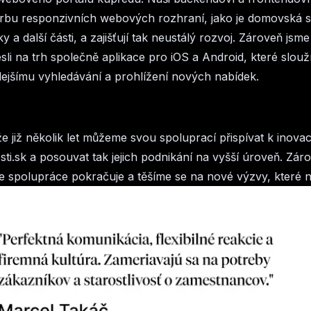
vorbu responzivních webových rozhraní, jako je domovská s
ky a další části, a zajišťují tak neustálý rozvoj. Zároveň jsm
sli na trh společně aplikace pro iOS a Android, které slouž
hlejšímu vyhledávání a prohlížení nových nabídek.
že již několik let můžeme svou spoluprací přispívat k inova
ti.sk a posouvat tak jejich podnikání na vyšší úroveň. Zár
še spolupráce pokračuje a těšíme se na nové výzvy, které n