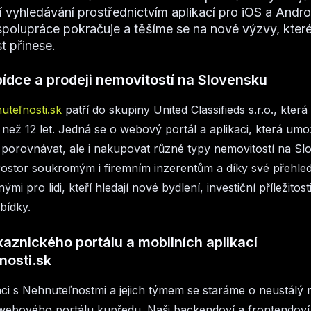
jší vyhledávání prostřednictvím aplikací pro iOS a Andr
polupráce pokračuje a těšíme se na nové výzvy, kter
 přinese.
bídce a prodeji nemovitostí na Slovensku
uteľnosti.sk
patří do skupiny United Classifieds s.r.o., kter
e než 12 let. Jedná se o webový portál a aplikaci, která umo
 porovnávat, ale i nakupovat různé typy nemovitostí na Sl
rostor soukromým i firemním inzerentům a díky své přehled
ými pro lidi, kteří hledají nové bydlení, investiční příležitosti
bídky.
aznického portálu a mobilních aplikací
nosti.sk
ci s Nehnuteľnostmi a jejich týmem se staráme o neustálý 
ebového portálu kupředu. Naši backendoví a frontendoví 