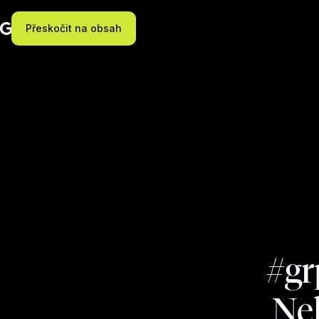
Přeskočit na obsah
#gr
Neh