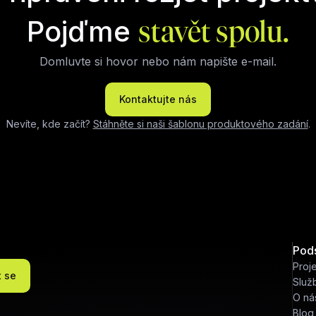
Pojďme
stavět spolu.
Domluvte si hovor nebo nám napište e-mail.
Kontaktujte nás
Nevíte, kde začít?
Stáhněte si naši šablonu produktového zadání
.
Pod
Proj
t se
Služ
O ná
Blog