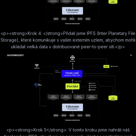
<p><strong>Krok 4: </strong>Přidali jsme IPFS (Inter Planetary File
Storage), které komunikuje s vaším externím uzlem, abychom mohli
ukládat velká data v distribuované peer-to-peer síti.</p>
<p><strong>Krok 5</strong>: V tomto kroku jsme nahráli náš