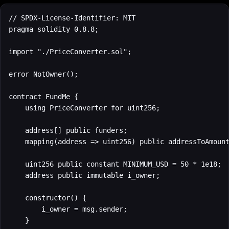
// SPDX-License-Identifier: MIT

pragma solidity 0.8.8;

import "./PriceConverter.sol";

error NotOwner();

contract FundMe {

    using PriceConverter for uint256;

    address[] public funders;

    mapping(address => uint256) public addressToAmount
    uint256 public constant MINIMUM_USD = 50 * 1e18;

    address public immutable i_owner;

    constructor() {

        i_owner = msg.sender;

    }
