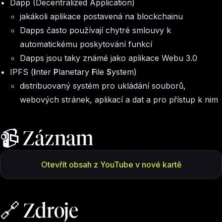
Dapp (Decentralized Application)
jakákoli aplikace postavená na blockchainu
Dapps často používají chytré smlouvy k
automatickému poskytování funkcí
Dapps jsou taky známé jako aplikace Webu 3.0
IPFS (
I
nter
P
lanetary
F
ile
S
ystem)
distribuovaný systém pro ukládání souborů,
webových stránek, aplikací a dat a pro přístup k nim
📹 Záznam
Otevřít obsah z YouTube v nové kartě
🔗 Zdroje