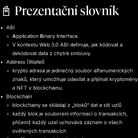
📓 Prezentační slovník
ABI
A
pplication
B
inary
I
nterface
V kontextu Web 3.0 ABI definuje, jak kódovat a
dekódovat data z chytré smlouvy.
Address (Wallet)
krypto adresa je jedinečný soubor alfanumerických
znaků, který umožňuje odesílat a přijímat kryptoměny
a NFT v blockchainu.
Blockchain
blockchainy se skládají z „bloků“ dat a sítí uzlů
každý blok je souborem informací o transakcích,
přičemž každý uzel uchovává záznam o všech
ověřených transakcích