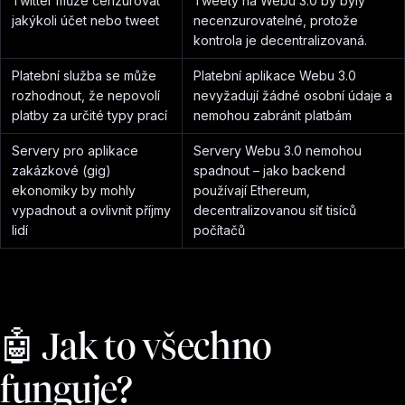
Twitter může cenzurovat
Tweety na Webu 3.0 by byly
jakýkoli účet nebo tweet
necenzurovatelné, protože
kontrola je decentralizovaná.
Platební služba se může
Platební aplikace Webu 3.0
rozhodnout, že nepovolí
nevyžadují žádné osobní údaje a
platby za určité typy prací
nemohou zabránit platbám
Servery pro aplikace
Servery Webu 3.0 nemohou
zakázkové (gig)
spadnout –⁠ jako backend
ekonomiky by mohly
používají Ethereum,
vypadnout a ovlivnit příjmy
decentralizovanou síť tisíců
lidí
počítačů
🤖 Jak to všechno
funguje?