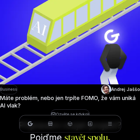
Andrej Jaššo
Business
Máte problém, nebo jen trpíte FOMO, že vám uniká
AI vlak?
Ozvěte se kdykoli
Připraveni rozjet projekt?
Pojďme
stavět spolu.