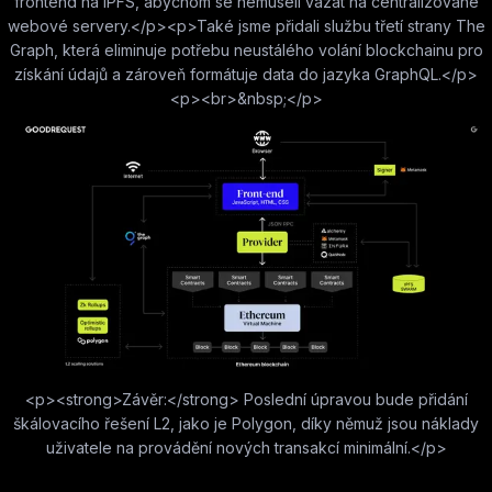
frontend na IPFS, abychom se nemuseli vázat na centralizované
webové servery.</p><p>Také jsme přidali službu třetí strany The
Graph, která eliminuje potřebu neustálého volání blockchainu pro
získání údajů a zároveň formátuje data do jazyka GraphQL.</p>
<p><br>&nbsp;</p>
<p><strong>Závěr:</strong> Poslední úpravou bude přidání
škálovacího řešení L2, jako je Polygon, díky němuž jsou náklady
uživatele na provádění nových transakcí minimální.</p>