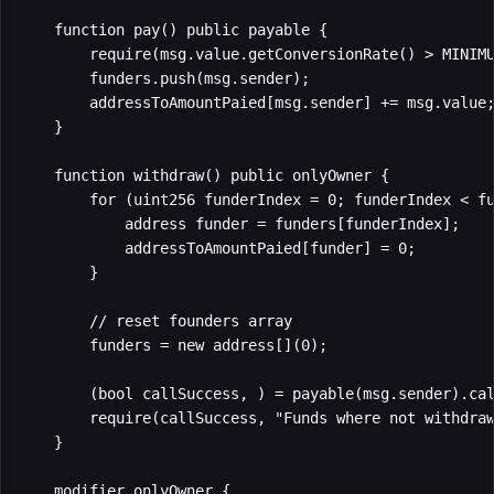
    function pay() public payable {

        require(msg.value.getConversionRate() > MINIMU
        funders.push(msg.sender);

        addressToAmountPaied[msg.sender] += msg.value;
    }

    function withdraw() public onlyOwner {

        for (uint256 funderIndex = 0; funderIndex < fu
            address funder = funders[funderIndex];

            addressToAmountPaied[funder] = 0;

        }

        // reset founders array

        funders = new address[](0);

        (bool callSuccess, ) = payable(msg.sender).cal
        require(callSuccess, "Funds where not withdraw
    }

    modifier onlyOwner {
