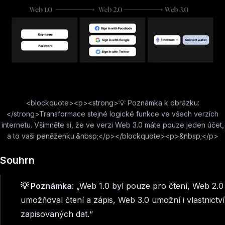
<blockquote><p><strong>💡 Poznámka k obrázku:
</strong>Transformace stejné logické funkce ve všech verzích
internetu. Všimněte si, že ve verzi Web 3.0 máte pouze jeden účet,
a to vaši peněženku.&nbsp;</p></blockquote><p>&nbsp;</p>
Souhrn
💡 Poznámka
: „Web 1.0 byl pouze pro čtení, Web 2.0
umožňoval čtení a zápis, Web 3.0 umožní i vlastnictví
zapisovaných dat.“