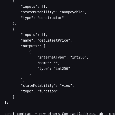
    {

        "inputs": [],

        "stateMutability": "nonpayable",

        "type": "constructor"

    },

    {

        "inputs": [],

        "name": "getLatestPrice",

        "outputs": [

            {

                "internalType": "int256",

                "name": "",

                "type": "int256"

            }

        ],

        "stateMutability": "view",

        "type": "function"

    }

];

const contract = new ethers.Contract(address, abi, pro