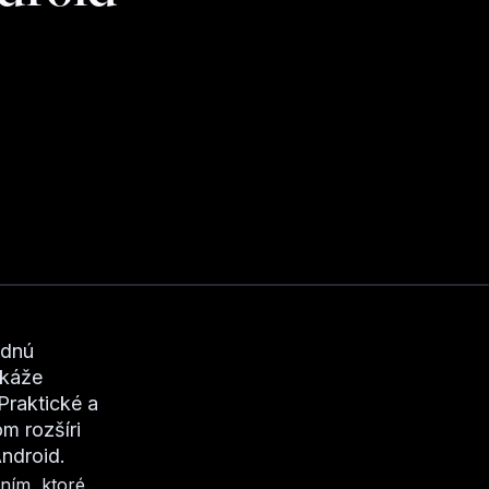
adnú
okáže
Praktické a
m rozšíri
Android.
ním, ktoré