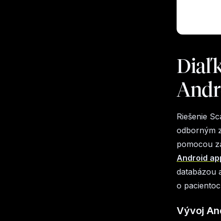
Diaľ
Andro
Riešenie Sc
odborným z
pomocou za
Android ap
databázou a
o pacientoc
Vývoj And