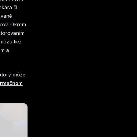
ekára či
ované
orov. Okrem
itorovaním
 môžu tiež
om a
 ktorý môže
formačnom