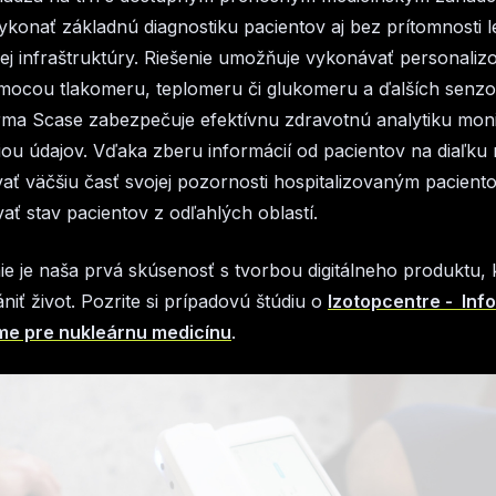
konať základnú diagnostiku pacientov aj bez prítomnosti l
ej infraštruktúry. Riešenie umožňuje vykonávať personaliz
mocou tlakomeru, teplomeru či glukomeru a ďalších senz
rma Scase zabezpečuje efektívnu zdravotnú analytiku mon
ciou údajov. Vďaka zberu informácií od pacientov na diaľku
vať väčšiu časť svojej pozornosti hospitalizovaným pacient
vať stav pacientov z odľahlých oblastí.
ie je naša prvá skúsenosť s tvorbou digitálneho produktu,
niť život. Pozrite si prípadovú štúdiu o
Izotopcentre - In
me pre nukleárnu medicínu
.