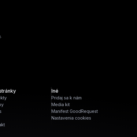
a
.
stránky
Iné
ekty
Pridaj sa k nám
by
Media kit
s
Manifest GoodRequest
Nastavenia cookies
akt