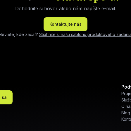
Dohodnite si hovor alebo nám napíšte e-mail.
Kontaktujte nás
Neviete, kde začať?
Stiahnite si našu šablónu produktového zadani
Pod
Proj
ť sa
Služ
O ná
Blog
Kont