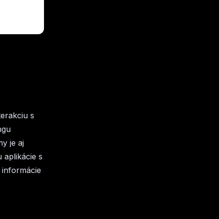
terakciu s
ngu
 je aj
 aplikácie s
 informácie