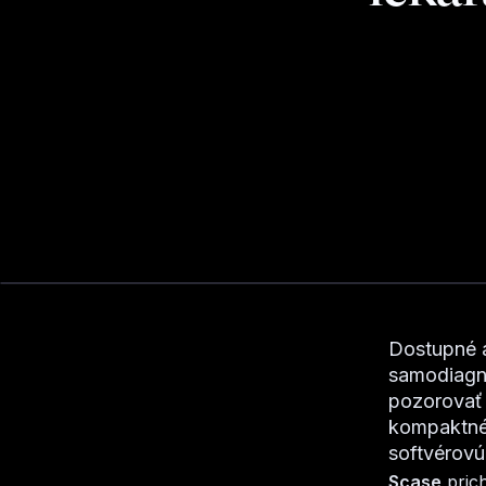
Dostupné a
samodiagno
pozorovať 
kompaktné 
softvérovú
Scase
pric