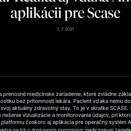
aplikácii pre Scase
1. 7. 2021
 prenosné medicínske zariadenie, ktoré zvládne zákl
stiku bez prítomnosti lekára. Pacient vďaka nemu d
svoj aktuálny zdravotný stav. To je v skratke SCASE. 
riešenie vizualizácie a monitorovania údajov, pri ktoro
 platformu čoskoro aj aplikácia pre operačný systém 
hádza na trh s dostupným prenosným medicínskym zariade