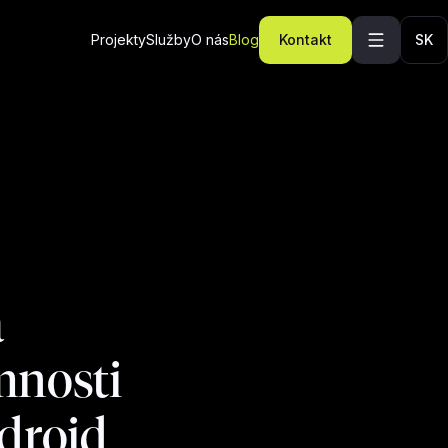
Projekty
Služby
O nás
Blog
Kontakt
SK
á
mnosti
ndroid