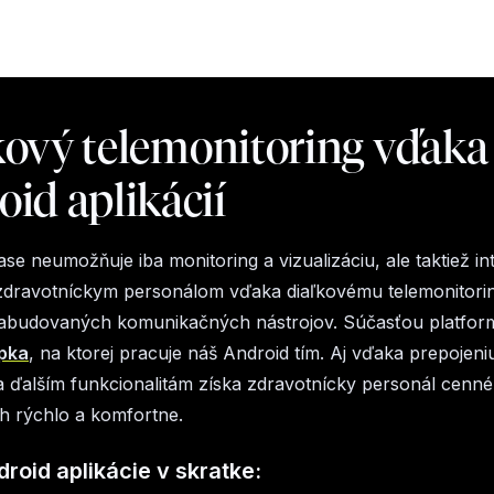
kový telemonitoring vďaka
id aplikácií
ase neumožňuje iba monitoring a vizualizáciu, ale taktiež in
dravotníckym personálom vďaka diaľkovému telemonitori
budovaných komunikačných nástrojov. Súčasťou platformy
pka
, na ktorej pracuje náš Android tím. Aj vďaka prepojeniu
 ďalším funkcionalitám získa zdravotnícky personál cenné
h rýchlo a komfortne.
roid aplikácie v skratke: