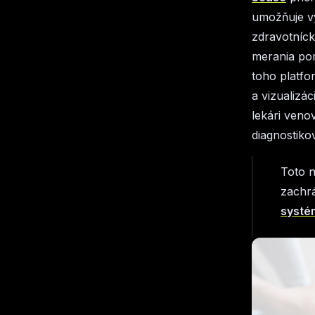
umožňuje vy
zdravotníck
merania po
toho platfo
a vizualizá
lekári veno
diagnostiko
Toto n
zachrá
systé