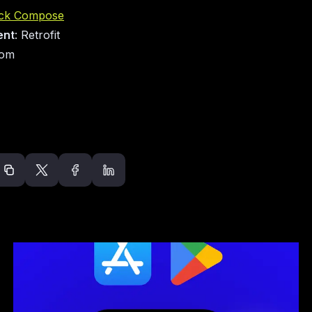
ck Compose
ent
: Retrofit
oom
Odporúčané článk