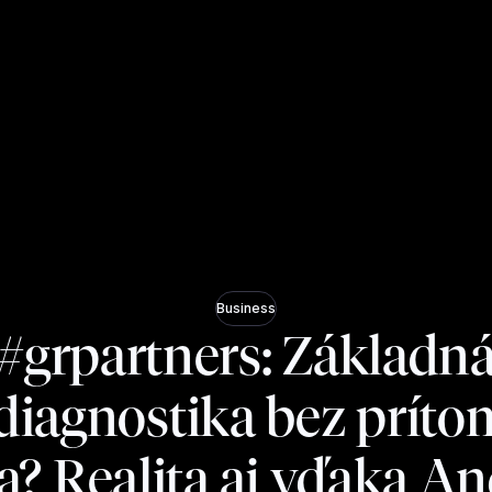
Business
#grpartners: Základn
iagnostika bez príto
a? Realita aj vďaka A