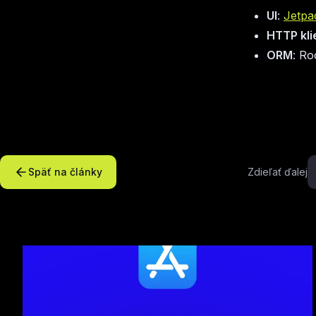
UI
:
Jetpa
HTTP kli
ORM
: R
Späť na články
Zdieľať ďalej