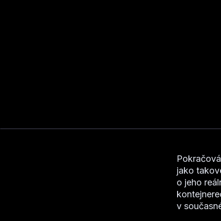
Pokračován
jako takov
o jeho reál
kontejnere
v současné