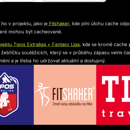
 ho v projektu, jako je
Fitshaker
, kde plní úlohu cache odp
které mohou být cacheované.
ojektu Tipos Extraliga + Fantasy Liga
, kde se kromě cache p
žebříčku soutěžících, který se v průběhu zápasu velmi ča
ění a je třeba ho udržovat aktuální a dostupný.