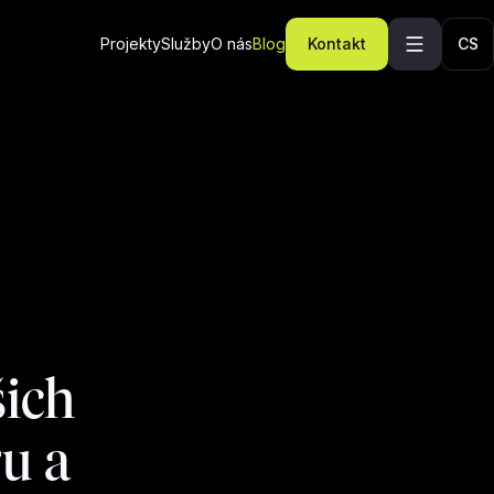
Projekty
Služby
O nás
Blog
Kontakt
CS
šich
ru a