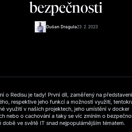
bezpečnosti
Dušan Dragula
23. 2. 2023
í o Redisu je tady! První díl, zaměřený na představen
ého, respektive jeho funkcí a možností využití, tentokr
né využití v našich projektech, jeho umístění v docker
ch nebo o cachování a taky se víc zmíním o bezpečnost
 době ve světě IT snad nejpopulárnějším tématem.