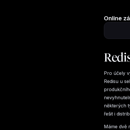
Online z
Redis
Pro účely v
Redisu u se
produkčního
nevyhnuteln
některých t
řešit i dis
Máme dvě mo