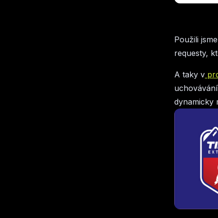
Použili jsme
requesty, 
A taky v
pr
uchovávání 
dynamicky m