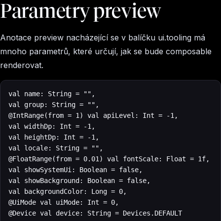
Parametry preview
Anotace preview nacházející se v balíčku ui.tooling má
mnoho parametrů, které určují, jak se bude composable
renderovat.
val name: String = "",

val group: String = "",

@IntRange(from = 1) val apiLevel: Int = -1,

val widthDp: Int = -1,

val heightDp: Int = -1,

val locale: String = "",

@FloatRange(from = 0.01) val fontScale: Float = 1f,

val showSystemUi: Boolean = false,

val showBackground: Boolean = false,

val backgroundColor: Long = 0,

@UiMode val uiMode: Int = 0,

@Device val device: String = Devices.DEFAULT