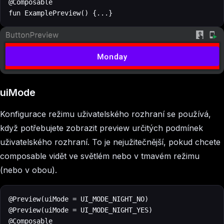
@Composable

fun ExamplePreview() {...}
uiMode
Konfigurace režimu uživatelského rozhraní se používá,
když potřebujete zobrazit preview určitých podmínek
uživatelského rozhraní. To je nejužitečnější, pokud chcete
composable vidět ve světlém nebo v tmavém režimu
(nebo v obou).
@Preview(uiMode = UI_MODE_NIGHT_NO)

@Preview(uiMode = UI_MODE_NIGHT_YES)

@Composable
