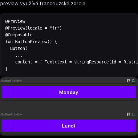
preview využívá francouzské zdroje.
@Preview

@Preview(locale = "fr")

@Composable

fun ButtonPreview() {

  Button(

    ...

    content = { Text(text = stringResource(id = R.stri
}