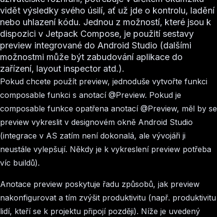
vidět výsledky svého úsilí, ať už jde o kontrolu, ladění
nebo uhlazení kódu. Jednou z možností, které jsou k
dispozici v Jetpack Compose, je použití sestavy
preview integrované do Android Studio (dalšími
možnostmi může být zabudování aplikace do
zařízení, layout inspector atd.).
Pokud chcete použít preview, jednoduše vytvořte funkci
composable funkci s anotací @Preview. Pokud je
composable funkce opatřena anotací @Preview, měl by se
preview vykreslit v designovém okně Android Studio
(integrace v AS zatím není dokonalá, ale vývojáři ji
neustále vylepšují. Někdy je k vykreslení preview potřeba
víc buildů).
Anotace preview poskytuje řadu způsobů, jak preview
nakonfigurovat a tím zvýšit produktivitu (např. produktivitu
lidí, kteří se k projektu připojí později). Níže je uvedený