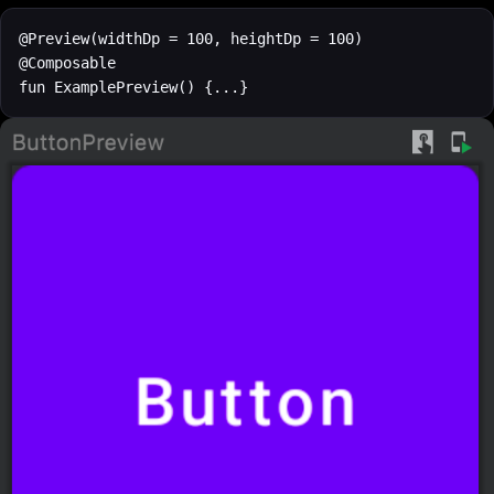
@Preview(widthDp = 100, heightDp = 100)

@Composable

fun ExamplePreview() {...}