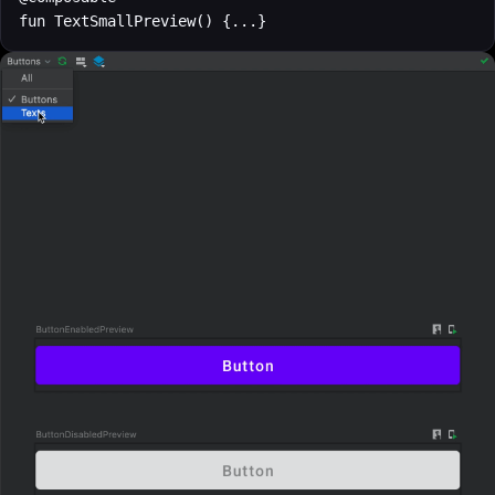
fun TextSmallPreview() {...}