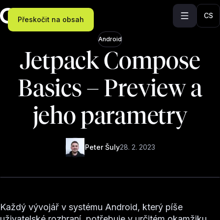
CS
Přeskočit na obsah
Android
Jetpack Compose
Basics – Preview a
jeho parametry
Peter Šuly
28. 2. 2023
Každý vývojář v systému Android, který píše
uživatelské rozhraní, potřebuje v určitém okamžiku