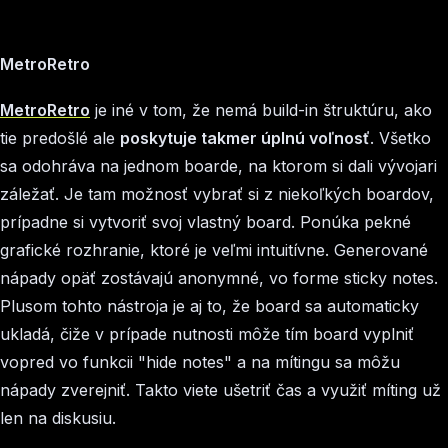
MetroRetro
MetroRetro
je iné v tom, že nemá build-in štruktúru, ako
tie predošlé ale
poskytuje takmer úplnú voľnosť
. Všetko
sa odohráva na jednom boarde, na ktorom si dali vývojari
záležať. Je tam možnosť vybrať si z niekoľkých boardov,
prípadne si vytvoriť svoj vlastný board. Ponúka pekné
grafické rozhranie, ktoré je veľmi intuitívne. Generované
nápady opäť zostávajú anonymné, vo forme sticky notes.
Plusom tohto nástroja je aj to, že board sa automaticky
ukladá, čiže v prípade nutnosti môže tím board vyplniť
vopred vo funkcii "hide notes" a na mítingu sa môžu
nápady zverejniť. Takto viete ušetriť čas a využiť míting už
len na diskusiu.