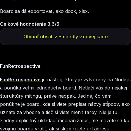
Board sa dá exportovať, ako docx, xlsx.
Celkové hodnotenie 3.6/5
Otvoriť obsah z Embedly v novej karte
FunRetrospective
FunRetrospective
je nástroj, ktorý je vytvorený na Node.js
a ponúka veľmi jednoduchý board. Netlačí vás do nejakej
šturuktúry mítingu, práve naopak. Jediné, čo vám
ponúkne je board, kde si viete prepísať názvy stĺpcov, ako
uznáte za vhodné a tiež si viete meniť farby. Nie je tu
žiadny explicitný ukladací mechanizmus, ale možete sa ku
svojmu boardu vrátiť, ak si skopírujete url adresu,