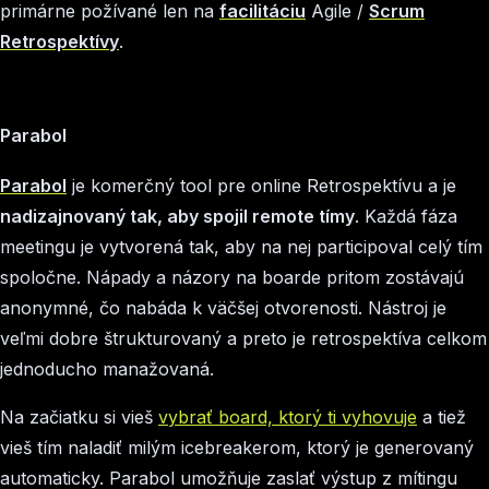
primárne požívané len na
facilitáciu
Agile /
Scrum
Retrospektívy
.
Parabol
Parabol
je komerčný tool pre online Retrospektívu a je
nadizajnovaný tak, aby spojil remote tímy
. Každá fáza
meetingu je vytvorená tak, aby na nej participoval celý tím
spoločne. Nápady a názory na boarde pritom zostávajú
anonymné, čo nabáda k väčšej otvorenosti. Nástroj je
veľmi dobre štrukturovaný a preto je retrospektíva celkom
jednoducho manažovaná.
Na začiatku si vieš
vybrať board, ktorý ti vyhovuje
a tiež
vieš tím naladiť milým icebreakerom, ktorý je generovaný
automaticky. Parabol umožňuje zaslať výstup z mítingu