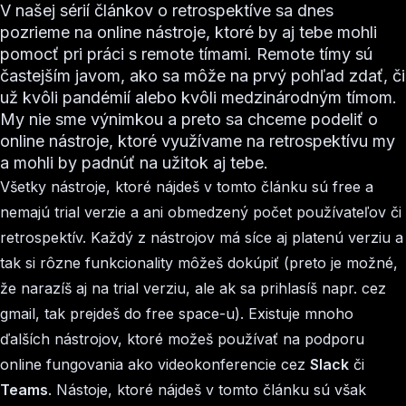
V našej sérií článkov o retrospektíve sa dnes
pozrieme na online nástroje, ktoré by aj tebe mohli
pomocť pri práci s remote tímami. Remote tímy sú
častejším javom, ako sa môže na prvý pohľad zdať, či
už kvôli pandémií alebo kvôli medzinárodným tímom.
My nie sme výnimkou a preto sa chceme podeliť o
online nástroje, ktoré využívame na retrospektívu my
a mohli by padnúť na užitok aj tebe.
Všetky nástroje, ktoré nájdeš v tomto článku sú free a
nemajú trial verzie a ani obmedzený počet používateľov či
retrospektív. Každý z nástrojov má síce aj platenú verziu a
tak si rôzne funkcionality môžeš dokúpiť (preto je možné,
že narazíš aj na trial verziu, ale ak sa prihlasíš napr. cez
gmail, tak prejdeš do free space-u). Existuje mnoho
ďalších nástrojov, ktoré možeš používať na podporu
online fungovania ako videokonferencie cez
Slack
či
Teams
. Nástoje, ktoré nájdeš v tomto článku sú však