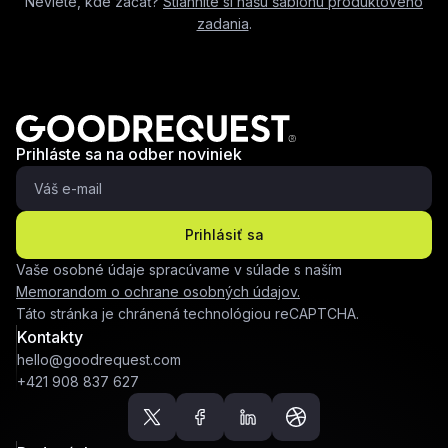
Neviete, kde začať?
Stiahnite si našu šablónu produktového
zadania
.
Prihláste sa na odber noviniek
Prihlásiť sa
Vaše osobné údaje spracúvame v súlade s naším
Memorandom o ochrane osobných údajov.
Táto stránka je chránená technológiou reCAPTCHA.
Kontakty
hello@goodrequest.com
+421 908 837 627