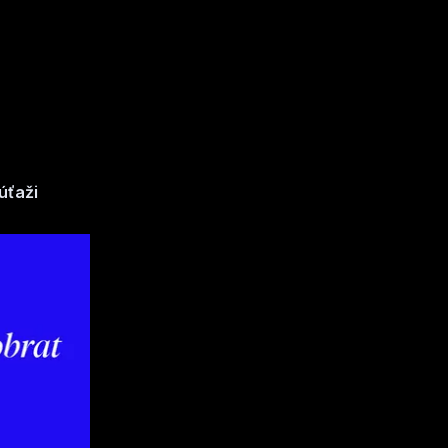
úťaži