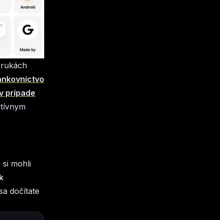
 rukách
ankovníctvo
v prípade
atívnym
 si mohli
k
sa dočítate