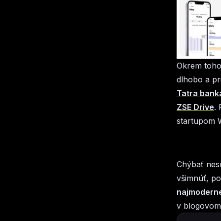
Okrem toho 
dlhobo a pr
Tatra bank
ZSE Drive
.
startupom 
Chýbať nesm
všimnúť, po
najmoderne
v blogovom 