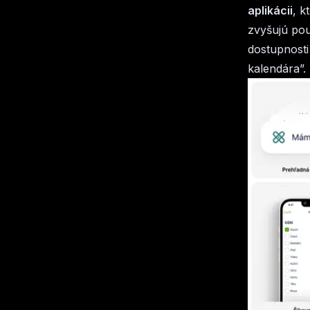
aplikácii
, k
zvyšujú pou
dostupnosti
kalendára”.