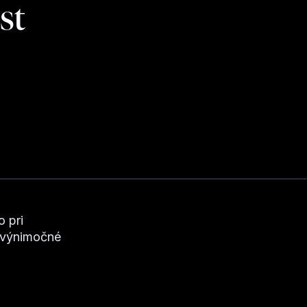
st
 pri
ť výnimočné