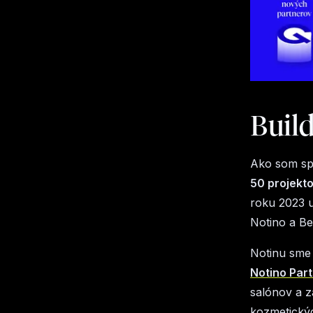
Build
Ako som sp
50 projekt
roku 2023 uz
Notino a Be
Notinu sme
Notino Par
salónov a z
kozmetickýc