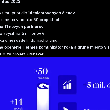
ehľad 2023:
 tímu pribudlo
14 talentovaných členov
.
i sme na
viac ako 50 projektoch
.
sme
11 nových partnerov
.
e zvýšili na
5 miliónov €.
ku sme rozdelili
do nášho tímu.
sme ocenenie
Hermes komunikátor roka
a
druhé miesto v s
100
za projekt Fitshaker.