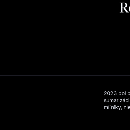
R
2023 bol p
sumarizáci
míľniky, ni