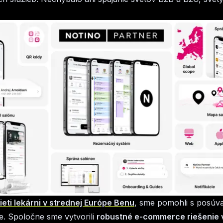
ieti lekárni v strednej Európe Benu
, sme pomohli s posúv
ve. Spoločne sme vytvorili
robustné e-commerce riešenie v