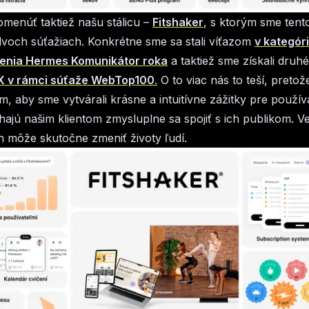
menúť taktiež našu stálicu –
Fitshaker
, s ktorým sme tent
dvoch súťažiach. Konkrétne sme sa stali víťazom
v kategóri
nenia
Hermes Komunikátor roka
a taktiež sme z
ískali druh
UX v rámci súťaže
WebTop100
.
O to viac nás to teší, preto
om, aby sme vytvárali krásne a intuitívne zážitky pre použív
ajú našim klientom zmysluplne sa spojiť s ich publikom. V
jn môže skutočne zmeniť životy ľudí.