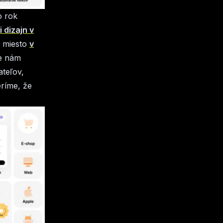
o rok
i dizajn v
é miesto
v
že
nám
ateľov,
eríme, že