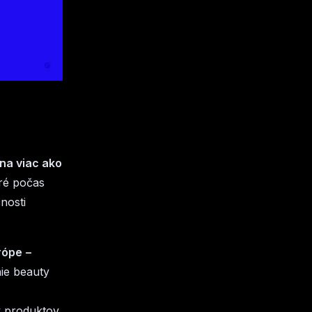
 na viac ako
oré počas
nosti
rópe
–
nie beauty
y produktov