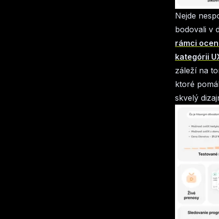
Nejde nespo
bodovali v 
rámci oce
kategórii 
záleží na t
ktoré pomáh
skvelý diza