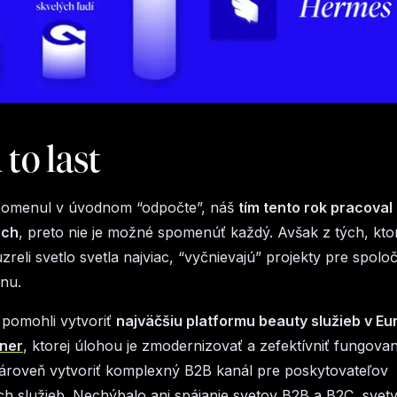
 to last
omenul v úvodnom “odpočte”, náš
tím tento rok pracoval
och
, preto nie je možné spomenúť každý. Avšak z tých, kt
reli svetlo svetla najviac, “vyčnievajú” projekty pre spoloč
nu.
 pomohli vytvoriť
najväčšiu platformu beauty služieb v Eu
tner
, ktorej úlohou je zmodernizovať a zefektívniť fungova
ároveň vytvoriť komplexný B2B kanál pre poskytovateľov
h služieb. Nechýbalo ani spájanie svetov B2B a B2C, svet