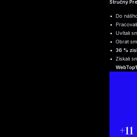
Stručný Pr
Do nášho
Pracoval
Uvítali 
Obrat sm
36 % zis
Získali 
WebTop