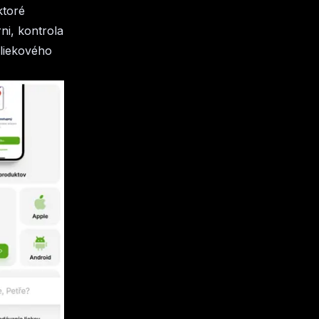
ktoré
ni, kontrola
“liekového