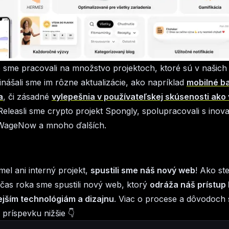
sme pracovali na množstvo projektoch, ktoré sú v našich
inášali sme im rôzne aktualizácie, ako napríklad
mobilné b
a
, či zásadné
vylepešnia v používateľskej skúsenosti ako 
 Releasli sme crypto projekt Spongly, spolupracovali s inov
WageNow a mnoho ďalších.
el ani interný projekt,
spustili sme náš nový web
! Ako ste
čas roka sme spustili nový web, ktorý
odráža náš prístup 
jším technológiám a dizajnu
. Viac o procese a dôvodoch 
príspevku nižšie 👇