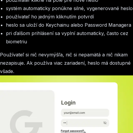
používateľ klikne na pole pre nové heslo
systém automaticky ponúkne silné, vygenerované heslo
používateľ ho jedným kliknutím potvrdí
heslo sa uloží do Keychainu alebo Password Managera
pri ďalšom prihlásení sa vyplní automaticky, často cez
biometriu
Používateľ si nič nevymýšľa, nič si nepamätá a nič nikam
nezapisuje. Ak používa viac zariadení, heslo má dostupné
všade.