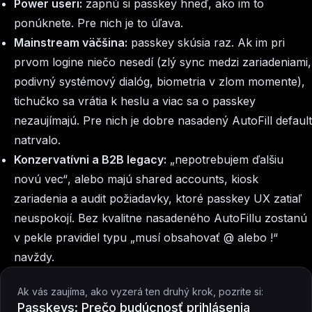
Power useri:
zapnú si passkey hneď, ako im to
ponúknete. Pre nich je to úľava.
Mainstream väčšina:
passkey skúsia raz. Ak im pri
prvom logine niečo nesedí (zlý sync medzi zariadeniami,
podivný systémový dialóg, biometria v zlom momente),
tichučko sa vrátia k heslu a viac sa o passkey
nezaujímajú. Pre nich je dobre nasadený AutoFill default
natrvalo.
Konzervatívni a B2B legacy:
„nepotrebujem ďalšiu
novú vec“
, alebo majú shared accounts, kiosk
zariadenia a audit požiadavky, ktoré passkey UX zatiaľ
neuspokojí. Bez kvalitne nasadeného AutoFillu zostanú
v pekle pravidiel typu
„musí obsahovať @ alebo !“
navždy.
Ak vás zaujíma, ako vyzerá ten druhý krok, pozrite si:
Passkeys: Prečo budúcnosť prihlásenia