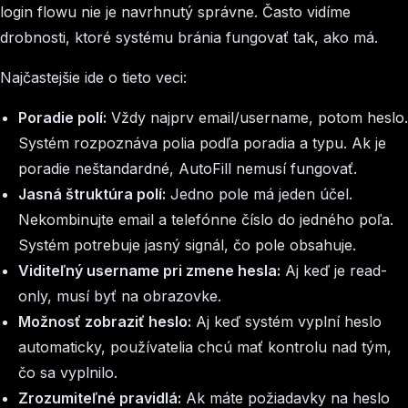
login flowu nie je navrhnutý správne. Často vidíme
drobnosti, ktoré systému bránia fungovať tak, ako má.
Najčastejšie ide o tieto veci:
Poradie polí:
Vždy najprv email/username, potom heslo.
Systém rozpoznáva polia podľa poradia a typu. Ak je
poradie neštandardné, AutoFill nemusí fungovať.
Jasná štruktúra polí:
Jedno pole má jeden účel.
Nekombinujte email a telefónne číslo do jedného poľa.
Systém potrebuje jasný signál, čo pole obsahuje.
Viditeľný username pri zmene hesla:
Aj keď je read-
only, musí byť na obrazovke.
Možnosť zobraziť heslo:
Aj keď systém vyplní heslo
automaticky, používatelia chcú mať kontrolu nad tým,
čo sa vyplnilo.
Zrozumiteľné pravidlá:
Ak máte požiadavky na heslo