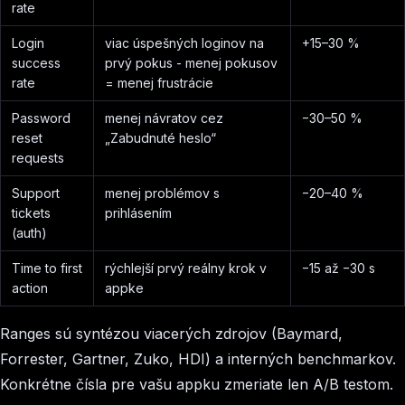
rate
Login
viac úspešných loginov na
+15–30 %
success
prvý pokus - menej pokusov
rate
= menej frustrácie
Password
menej návratov cez
−30–50 %
reset
„Zabudnuté heslo“
requests
Support
menej problémov s
−20–40 %
tickets
prihlásením
(auth)
Time to first
rýchlejší prvý reálny krok v
−15 až −30 s
action
appke
Ranges sú syntézou viacerých zdrojov (Baymard,
Forrester, Gartner, Zuko, HDI) a interných benchmarkov.
Konkrétne čísla pre vašu appku zmeriate len A/B testom.