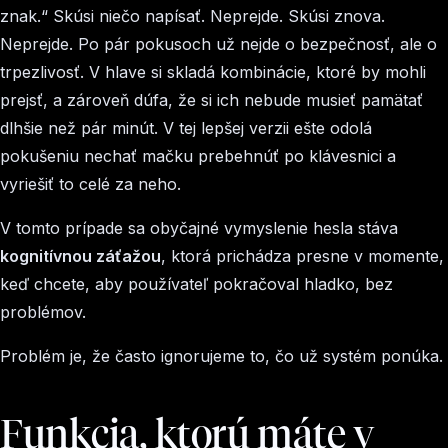
znak.“
Skúsi niečo napísať. Neprejde. Skúsi znova.
Neprejde. Po pár pokusoch už nejde o bezpečnosť, ale o
trpezlivosť. V hlave si skladá kombinácie, ktoré by mohli
prejsť, a zároveň dúfa, že si ich nebude musieť pamätať
dlhšie než pár minút. V tej lepšej verzii ešte odolá
pokušeniu nechať mačku prebehnúť po klávesnici a
vyriešiť to celé za neho.
V tomto prípade sa obyčajné vymyslenie hesla stáva
kognitívnou záťažou
, ktorá prichádza presne v momente,
keď chcete, aby používateľ pokračoval hladko, bez
problémov.
Problém je, že často ignorujeme to, čo už systém ponúka.
Funkcia, ktorú máte v