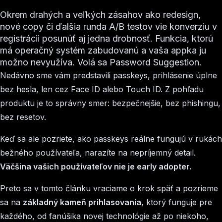
Okrem drahých a veľkých zásahov ako redesign,
nové copy či ďalšia runda A/B testov vie konverziu v
registrácii posunúť aj jedna drobnosť. Funkcia, ktorú
má operačný systém zabudovanú a vaša appka ju
možno nevyužíva. Volá sa Password Suggestion.
Nedávno sme vám predstavili passkeys, prihlásenie úplne
bez hesla, len cez Face ID alebo Touch ID. Z pohľadu
produktu je to správny smer: bezpečnejšie, bez phishingu,
bez resetov.
Keď sa ale pozriete, ako passkeys reálne fungujú v rukách
bežného používateľa, narazíte na nepríjemný detail.
Väčšina vašich používateľov nie je early adopter.
Preto sa v tomto článku vraciame o krok späť a pozrieme
sa na
základný kameň prihlasovania
, ktorý funguje pre
každého, od fanúšika novej technológie až po niekoho,