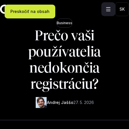
SK
Preskočiť na obsah
Business
Prečo vaši
používatelia
nedokončia
registráciu?
Andrej Jaššo
27. 5. 2026