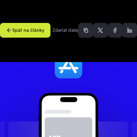
Späť na články
Zdieľať ďalej
Odporúčané článk