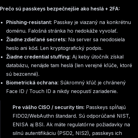
Prečo sú passkeys bezpečnejšie ako heslá + 2FA:
Phishing-resistant
: Passkey je viazaný na konkrétnu
doménu. Falošná stránka ho nedokáže vyvolať.
Žiadne zdieľané secrets
: Na server sa neodosiela
heslo ani kód. Len kryptografický podpis.
Žiadne credential stuffing
: Aj keby útočník získal
databázu, nenájde tam heslá (len verejné kľúče, ktoré
sú bezcenné).
Biometrická ochrana
: Súkromný kľúč je chránený
Face ID / Touch ID a nikdy neopustí zariadenie.
Pre vášho CISO / security tím:
Passkeys spĺňajú
FIDO2/WebAuthn štandard. Sú odporúčané NIST,
ENISA aj BSI. Ak máte regulatórne požiadavky na
silnú autentifikáciu (PSD2, NIS2), passkeys ich