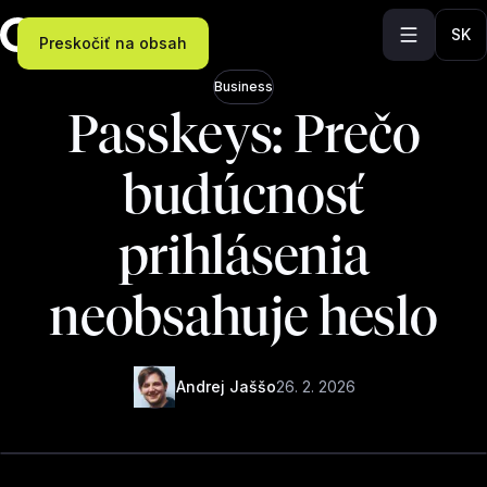
SK
Preskočiť na obsah
Business
Passkeys: Prečo
budúcnosť
prihlásenia
neobsahuje heslo
Andrej Jaššo
26. 2. 2026