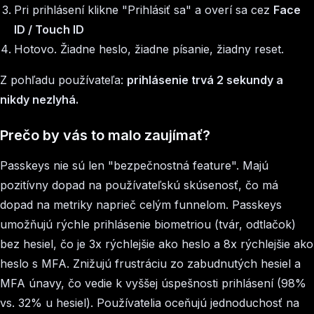
Pri prihlásení klikne "Prihlásiť sa" a overí sa cez
Face
ID / Touch ID
Hotovo. Žiadne heslo, žiadne písanie, žiadny reset.
Z pohľadu používateľa:
prihlásenie trvá 2 sekundy a
nikdy nezlyhá.
Prečo by vás to malo zaujímať?
Passkeys nie sú len "bezpečnostná feature". Majú
pozitívny dopad na používateľskú skúsenosť, čo má
dopad na metriky naprieč celým funnelom. Passkeys
umožňujú rýchle prihlásenie biometriou (tvár, odtlačok)
bez hesiel, čo je 3x rýchlejšie ako heslo a 8x rýchlejšie ako
heslo s MFA. Znižujú frustráciu zo zabudnutých hesiel a
MFA únavy, čo vedie k vyššej úspešnosti prihlásení (98%
vs. 32% u hesiel). Používatelia oceňujú jednoduchosť na