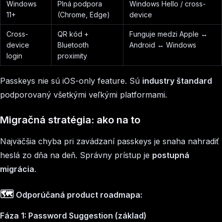
Windows
Plná podpora
Windows Hello / cross-
11+
(Chrome, Edge)
device
Cross-
QR kód +
Funguje medzi Apple ↔
device
Bluetooth
Android ↔ Windows
login
proximity
Passkeys nie sú iOS-only feature. Sú
industry štandard
podporovaný všetkými veľkými platformami.
Migračná stratégia: ako na to
Najväčšia chyba pri zavádzaní passkeys je snaha nahradiť
heslá zo dňa na deň. Správny prístup je
postupná
migrácia
.
🗺️
Odporúčaná product roadmapa:
Fáza 1: Password Suggestion (základ)