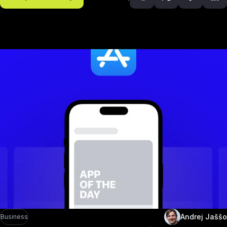
Odporúčané článk
Andrej Jaššo
Business