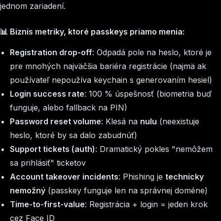
jednom zariadení.
📊 Biznis metriky, ktoré passkeys priamo menia:
Registration drop-off
: Odpadá pole na heslo, ktoré je
pre mnohých najväčšia bariéra registrácie (najmä ak
používateľ nepoužíva keychain s generovaním hesiel)
Login success rate
: 100 % úspešnosť (biometria buď
funguje, alebo fallback na PIN)
Password reset volume
: Klesá na
nulu
(neexistuje
heslo, ktoré by sa dalo zabudnúť)
Support tickets (auth)
: Dramatický pokles "nemôžem
sa prihlásiť" ticketov
Account takeover incidents
: Phishing je
technicky
nemožný
(passkey funguje len na správnej doméne)
Time-to-first-value
: Registrácia + login = jeden krok
cez Face ID