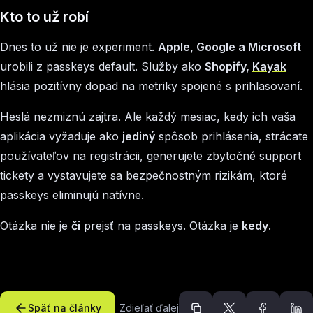
Kto to už robí
Dnes to už nie je experiment.
Apple, Google a Microsoft
urobili z passkeys default. Služby ako
Shopify,
Kayak
hlásia pozitívny dopad na metriky spojené s prihlasovaní.
Heslá nezmiznú zajtra. Ale každý mesiac, kedy ich vaša
aplikácia vyžaduje ako
jediný
spôsob prihlásenia, strácate
používateľov na registrácii, generujete zbytočné support
tickety a vystavujete sa bezpečnostným rizikám, ktoré
passkeys eliminujú natívne.
Otázka nie je
či
prejsť na passkeys. Otázka je
kedy
.
Späť na články
Zdieľať ďalej