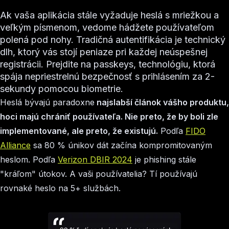
Ak vaša aplikácia stále vyžaduje heslá s mriežkou a
veľkým písmenom, vedome hádžete používateľom
polená pod nohy. Tradičná autentifikácia je technický
dlh, ktorý vás stojí peniaze pri každej neúspešnej
registrácii. Prejdite na passkeys, technológiu, ktorá
spája nepriestrelnú bezpečnosť s prihlásením za 2-
sekundy pomocou biometrie.
Heslá bývajú paradoxne
najslabší článok vášho produktu,
hoci majú chrániť používateľa. Nie preto, že by boli zle
implementované, ale preto, že existujú.
Podľa
FIDO
Alliance
sa 80 % únikov dát začína kompromitovaným
heslom. Podľa
Verizon DBIR 2024
je phishing stále
"kráľom" útokov. A vaši používatelia? Tí používajú
rovnaké heslo na 5+ službách.