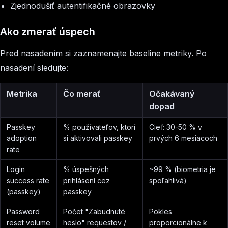
Zjednodušiť autentifikačné obrazovky
Ako zmerať úspech
Pred nasadením si zaznamenajte baseline metriky. Po
nasadení sledujte:
Metrika
Čo merať
Očakávaný
dopad
Passkey
% používateľov, ktorí
Cieľ: 30-50 % v
adoption
si aktivovali passkey
prvých 6 mesiacoch
rate
Login
% úspešných
~99 % (biometria je
success rate
prihlásení cez
spoľahlivá)
(passkey)
passkey
Password
Počet "Zabudnuté
Pokles
reset volume
heslo" requestov /
proporcionálne k