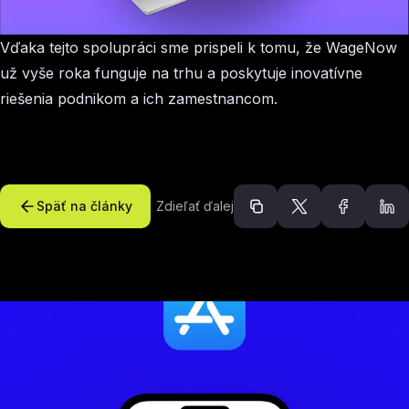
Vďaka tejto spolupráci sme prispeli k tomu, že WageNow
už vyše roka funguje na trhu a poskytuje inovatívne
riešenia podnikom a ich zamestnancom.
Späť na články
Zdieľať ďalej
Odporúčané článk