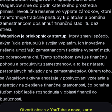
WageNow sme do podnikateľského prostredia
priniesli revolučné riešenie vo výplate zárobkov, ktoré
transformuje tradičné prístupy k platbám a pomáha
zamestnancom dosiahnuť finančnú stabilitu bez
stresu.
WageNow je priekopnícky startup
, ktorý zmenil spôsob,
akým ľudia pristupujú k svojim výplatám. Ich inovatívne
riešenia umožňujú zamestnancom flexibilne vyberať mzdu
za odpracované dni. Týmto spôsobom zvyšuje finančnú
pohodu a produktivitu zamestnancov, a to bez nárastu
personálnych nákladov pre zamestnávateľov. Okrem toho,
sa WageNow aktívne angažuje v poskytovaní vzdelania a
nástrojov na zlepšenie finančnej gramotnosti, čo pomáha
ľuďom robiť lepšie rozhodnutia v oblasti financií do
budúcnosti.
Otvoriť obsah z YouTube v novej karte