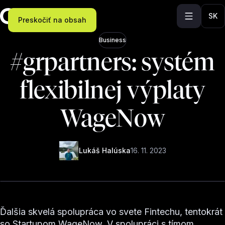
SK
Preskočiť na obsah
Business
#grpartners: systém
flexibilnej výplaty
WageNow
Lukáš Halúska
16. 11. 2023
Ďalšia skvelá spolupráca vo svete Fintechu, tentokrát
so Startupom WageNow. V spolupráci s tímom