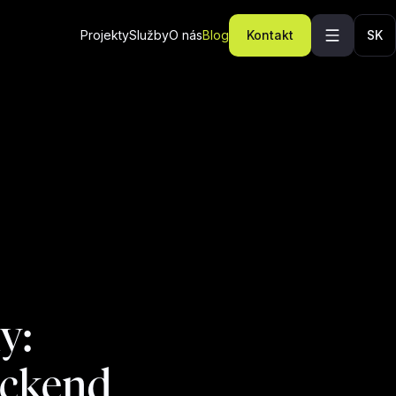
Projekty
Služby
O nás
Blog
Kontakt
SK
y:
ackend