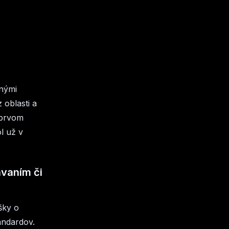
dnými
oblasti a
 prvom
l už v
ávaním či
šky o
andardov.