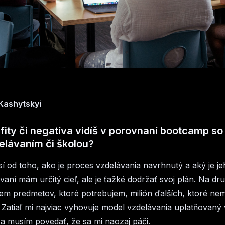
Kashytskyi
ity či negatíva vidíš v porovnaní bootcamp so
lávaním či školou?
í od toho, ako je proces vzdelávania navrhnutý a aký je jeh
aní mám určitý cieľ, ale je ťažké dodržať svoj plán. Na dr
rem predmetov, ktoré potrebujem, milión ďalších, ktoré ne
 Zatiaľ mi najviac vyhovuje model vzdelávania uplatňovaný 
 musím povedať, že sa mi naozaj páči.