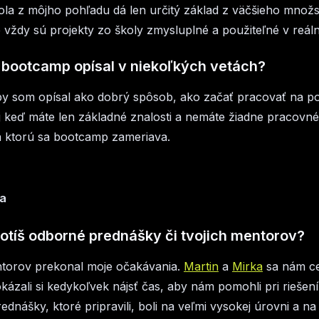
la z môjho pohľadu dá len určitý základ z väčšieho množs
ie vždy sú projekty zo školy zmysluplné a použiteľné v reál
i bootcamp opísal v niekoľkých vetách?
 som opísal ako dobrý spôsob, ako začať pracovať na poz
 aj keď máte len základné znalosti a nemáte žiadne pracovn
na ktorú sa bootcamp zameriava.
va
otíš odborné prednášky či tvojich mentorov?
ntorov prekonal moje očakávania.
Martin
a
Mirka
sa nám ce
okázali si kedykoľvek nájsť čas, aby nám pomohli pri rieše
rednášky, ktoré pripravili, boli na veľmi vysokej úrovni a na