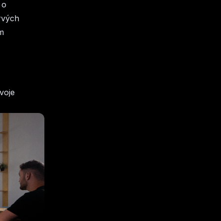
 o
prvých
m
voje