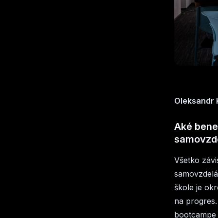
Oleksandr 
Aké benef
samovzde
Všetko závis
samovzdeláv
škole je ok
na progres.
bootcampe a