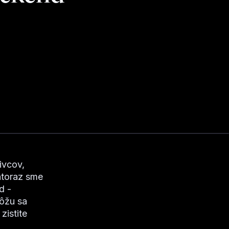
ivcov,
ntoraz sme
d -
môžu sa
zistite