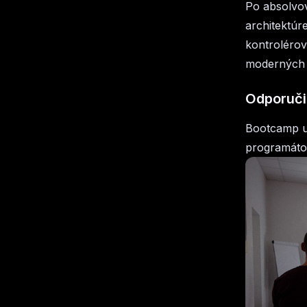
Po absolvo
architektúr
kontroléro
moderných n
Odporučil
Bootcamp u
programátor