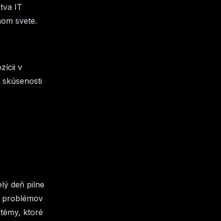
tva IT
nom svete.
ícii v
é skúsenosti
lý deň pilne
ní problémov
 témy, ktoré