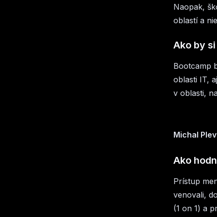
Naopak, ško
oblastí a n
Ako by s
Bootcamp by
oblasti IT,
v oblasti, 
Michal Ple
Ako hodn
Prístup me
venovali, d
(1 on 1) a p