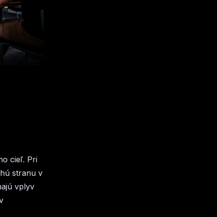
o cieľ. Pri
uhú stranu v
majú vplyv
v