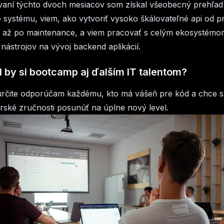
vaní týchto dvoch mesiacov som získal všeobecný prehľad
e systému, viem, ako vytvoriť vysoko škálovateľné api od 
v až po maintenance, a viem pracovať s celým ekosystémo
ástrojov na vývoj backend aplikácií.
 by si bootcamp aj ďalším IT talentom?
rčite odporúčam každému, kto má vášeň pre kód a chce s
ské zručnosti posunúť na úplne nový level.