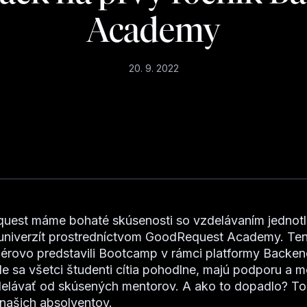
Academy
20. 9. 2022
uest máme bohaté skúsenosti so vzdelávaním jednotl
 univerzít prostredníctvom GoodRequest Academy. Te
érovo predstavili Bootcamp v rámci platformy Backen
kde sa všetci študenti cítia pohodlne, majú podporu a 
elávať od skúsených mentorov. A ako to dopadlo? To 
našich absolventov.