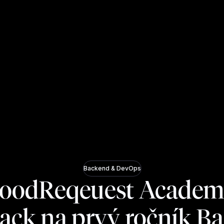
Backend & DevOps
oodReqeuest Academ
ack na prvý ročník B