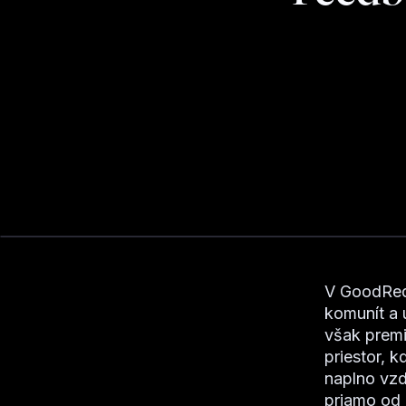
V GoodReq
komunít a
však premi
priestor, 
naplno vzd
priamo od 