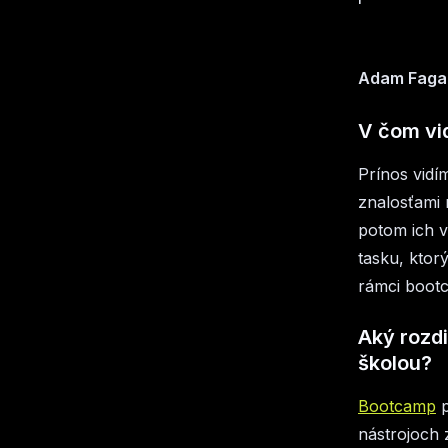
Adam Faga
V čom vi
Prínos vidí
znalosťami 
potom ich v
tasku, ktor
rámci boot
Aký rozd
školou?
Bootcamp
p
nástrojoch 