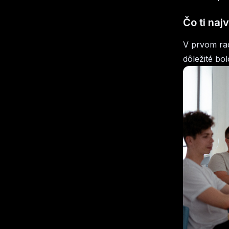
Čo ti naj
V prvom rad
dôležité bo