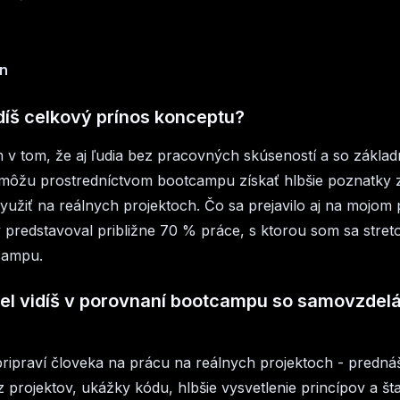
n
díš celkový prínos konceptu?
m v tom, že aj ľudia bez pracovných skúseností a so zákla
môžu prostredníctvom bootcampu získať hlbšie poznatky z 
yužiť na reálnych projektoch. Čo sa prejavilo aj na mojom
ý predstavoval približne 70 % práce, s ktorou som sa streto
campu.
iel vidíš v porovnaní bootcampu so samovzdel
ripraví človeka na prácu na reálnych projektoch - predná
z projektov, ukážky kódu, hlbšie vysvetlenie princípov a št