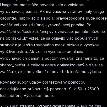
Usage counter môže povedať veľa o zdieľanej
vyrovnávacej pamäti. Ak má väčšina vzťahov malý usage
caounter, napríklad 0 alebo 1, pravdepodobne bude dobré
zväčšiť veľkosť zdieľanej vyrovnávacej pamäte. Po
zväčšení veľkosti zdieľanej vyrovnávacej pamäte môžeme
na obrázku „b“ vidieť, že sa objavilo viac populárnych
stránok a je lepšia rovnováha medzi nízkou a vysokou
využívanosťou. Ak vidíme vysokú akumuláciu
vyrovnávacích pamätí s počtom využitia, znamená to, že
shared_buffer
je celkom dobre optimalizovaný a ďalej sa
zväčšuje, ak jeho veľkosť nepovedie k lepšiemu výkonu.
Rovnaký súbor údajov bol testovaný pomocou
nasledujúceho príkazu:
~$ pgbench -S -c 50 -t 25000
test_buffers;
Výsledkom bolo:
128 MB zdieľanej vyrovnávacej pamäte ~ 140 ms čas