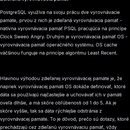
PostgreSQL využíva na svoju prácu dve vyrovnávacie
pamäte, prvou z nich je zdieľaná vyrovnávacia pamäť -
natívna vyrovnávacia pamäť PSQL pracujúca na princípe
Clock Sweeo Angry. Druhým je vyrovnávacia pamäť OS -
vyrovnávacia pamäť operačného systému. OS cache
väčšinou funguje na princípe algoritmu Least Recent.
Hlavnou výhodou zdieľanej vyrovnávacej pamäte je, že
napriek vyrovnávacej pamäti OS dokáže definovať, ktoré
dáta sa používajú najčastejšie a uchovávať ich v pamäti
oveľa dlhšie, a má skóre obľúbenosti od 1 do 5. Ak je
skóre vyššie, tak sa dáta rýchlejšie odstránia z
vyrovnávacej pamäte. To je dôvod, prečo sú dotazy, ktoré
prechádzajú cez zdieľanú vyrovnávaciu pamäť, vždy