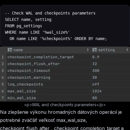
‍-- Check WAL and checkpoints parameters

SELECT name, setting

FROM pg_settings

WHERE name LIKE '%wal_size%'

  OR name LIKE '%checkpoint%' ORDER BY name;
<p>WAL and checkpoints parameters</p>
Na zlepšenie výkonu hromadných dátových operácií je
potrebné zväčšiť veľkosť max_wal_size,
checkpoint_flush_after
,
checkpoint_completion_target
a