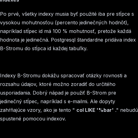
Po prvé, všetky indexy musia byť použité iba pre stĺpce s
vysokou mohutnosťou (percento jedinečných hodnôt),
napríklad stĺpec id má 100 % mohutnosť, pretože každá
hodnota je jedinečná. Postgresql štandardne pridáva index
B-Stromu do stĺpca id každej tabuľky.
Indexy B-Stromu dokážu spracovať otázky rovnosti a
rozsahu údajov, ktoré možno zoradiť do určitého
usporiadania. Dobrý nápad je použiť B-Strom pre
jedinečný stĺpec, napríklad s e-mailmi. Ale dopyty
zahŕňajúce vzory, ako je tento "
col LIKE '%bar'
." nebudú
spustené pomocou indexov.