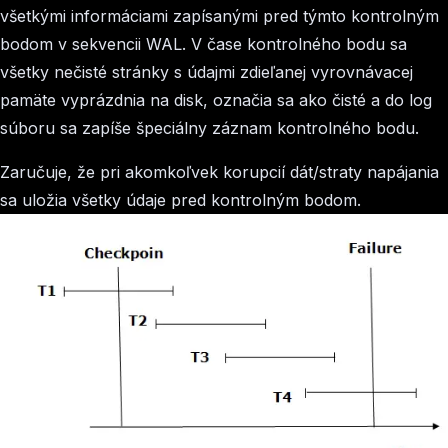
všetkými informáciami zapísanými pred týmto kontrolným
bodom v sekvencii WAL. V čase kontrolného bodu sa
všetky nečisté stránky s údajmi zdieľanej vyrovnávacej
pamäte vyprázdnia na disk, označia sa ako čisté a do log
súboru sa zapíše špeciálny záznam kontrolného bodu.
Zaručuje, že pri akomkoľvek korupcií dát/straty napájania
sa uložia všetky údaje pred kontrolným bodom.