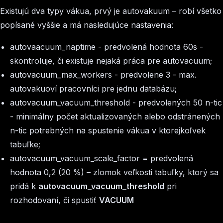
Existujú dva typy vákua, prvý je autovakuum – robí všetko
popísané vyššie a má nasledujúce nastavenia:
autovaacuum_naptime
- predvolená hodnota 60s -
skontroluje, či existuje nejaká práca pre autovacuum;
autovacuum_max_workers
- predvolene 3 - max.
autovakuoví pracovníci pre jednu databázu;
autovacuum_vacuum_threshold
- predvolených 50 n-tic
- minimálny počet aktualizovaných alebo odstránených
n-tic potrebných na spustenie vákua v ktorejkoľvek
tabuľke;
autovacuum_vacuum_scale_factor
= predvolená
hodnota 0,2 (20 %) – zlomok veľkosti tabuľky, ktorý sa
pridá k
autovacuum_vacuum_threshold
pri
rozhodovaní, či spustiť
VACUUM