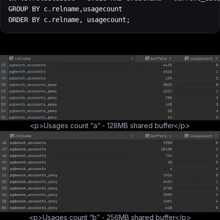
GROUP BY c.relname,usagecount

ORDER BY c.relname, usagecount;
<p>Usages count “a” - 128MB shared buffer</p>
<p>Usages count “b” - 256MB shared buffer</p>