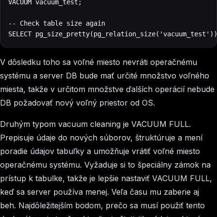
VACUUM vacuum_test;

-- Check table size again

SELECT pg_size_pretty(pg_relation_size('vacuum_test')
V dôsledku toho sa voľné miesto nevráti operačnému
systému a server DB bude mať určité množstvo voľného
miesta, takže v určitom množstve ďalších operácií nebude
DB požadovať nový voľný priestor od OS.
Druhým typom vacuum cleaning je VACUUM FULL.
Prepisuje údaje do nových súborov, štruktúruje a mení
poradie údajov tabuľky a umožňuje vrátiť voľné miesto
operačnému systému. Vyžaduje si to špeciálny zámok na
prístup k tabulke, takže je lepšie nastaviť VACUUM FULL,
keď sa server používa menej. Veľa času mu zaberie aj
beh. Najdôležitejším bodom, prečo sa musí použiť tento