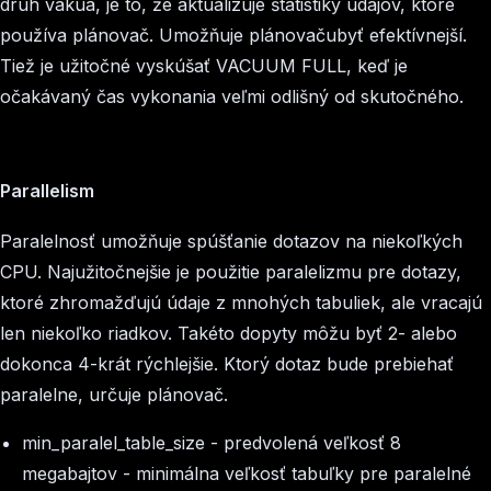
druh vákua, je to, že aktualizuje štatistiky údajov, ktoré
používa plánovač. Umožňuje plánovačubyť efektívnejší.
Tiež je užitočné vyskúšať VACUUM FULL, keď je
očakávaný čas vykonania veľmi odlišný od skutočného.
Parallelism
Paralelnosť umožňuje spúšťanie dotazov na niekoľkých
CPU. Najužitočnejšie je použitie paralelizmu pre dotazy,
ktoré zhromažďujú údaje z mnohých tabuliek, ale vracajú
len niekoľko riadkov. Takéto dopyty môžu byť 2- alebo
dokonca 4-krát rýchlejšie. Ktorý dotaz bude prebiehať
paralelne, určuje plánovač.
min_paralel_table_size
- predvolená veľkosť 8
megabajtov - minimálna veľkosť tabuľky pre paralelné