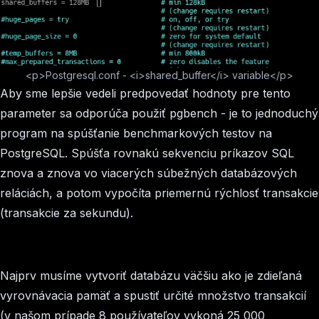
<p>Postgresql.conf - <i>shared_buffer</i> variable</p>
Aby sme lepšie vedeli predpovedať hodnoty pre tento
parameter sa odporúča použiť pgbench - je to jednoduchý
program na spúšťanie benchmarkových testov na
PostgreSQL. Spúšťa rovnakú sekvenciu príkazov SQL
znova a znova vo viacerých súbežných databázových
reláciách, a potom vypočíta priemernú rýchlosť transakcie
(transakcie za sekundu).
Najprv musíme vytvoriť databázu väčšiu ako je zdieľaná
vyrovnávacia pamäť a spustiť určité množstvo transakcií
(v našom prípade 8 používateľov vykoná 25 000