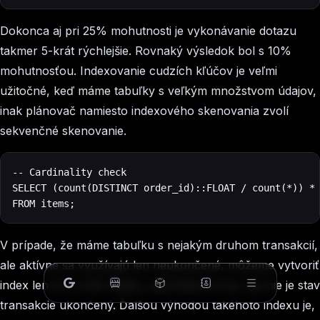
Dokonca aj pri 25% mohutnosti je vykonávanie dotazu
takmer 5-krát rýchlejšie. Rovnaký výsledok bol s 10%
mohutnosťou. Indexovanie cudzích kľúčov je veľmi
užitočné, keď máme tabuľky s veľkým množstvom údajov,
inak plánovač namiesto indexového skenovania zvolí
sekvenčné skenovanie.
‍-- Cardinality check

SELECT (count(DISTINCT order_id)::FLOAT / count(*)) * 
FROM items;
V prípade, že máme tabuľku s nejakým druhom transakcií,
ale aktívne sa využívajú len neukončené, môžeme vytvoriť
index len pre určité riadky, napríklad pre tie, kde nie je stav
transakcie ukončený. Ďalšou výhodou takéhoto indexu je,