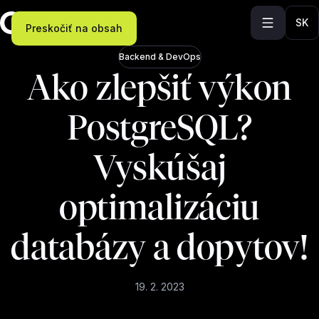
SK
Preskočiť na obsah
Backend & DevOps
Ako zlepšiť výkon
PostgreSQL?
Vyskúšaj
optimalizáciu
databázy a dopytov!
19. 2. 2023