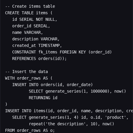
-- Create items table

CREATE TABLE items (

   id SERIAL NOT NULL,

   order_id SERIAL,

   name VARCHAR,

   description VARCHAR,

   created_at TIMESTAMP,

   CONSTRAINT fk_items FOREIGN KEY (order_id)

   REFERENCES orders(id));

-- Insert the data

WITH order_rows AS (

   INSERT INTO orders(id, order_date)

          SELECT generate_series(1, 1000000), now()

          RETURNING id

)

INSERT INTO items(id, order_id, name, description, cre
   SELECT generate_series(1, 4) id, o.id, 'product',

          repeat('the description', 10), now()

FROM order_rows AS o;
