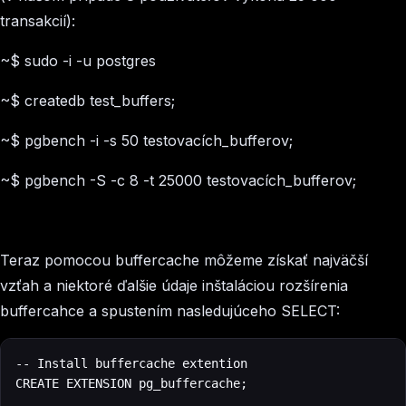
transakcií):
~$ sudo -i -u postgres
~$ createdb test_buffers;
~$ pgbench -i -s 50 testovacích_bufferov;
~$ pgbench -S -c 8 -t 25000 testovacích_bufferov;
Teraz pomocou buffercache môžeme získať najväčší
vzťah a niektoré ďalšie údaje inštaláciou rozšírenia
buffercahce a spustením nasledujúceho SELECT:
-- Install buffercache extention

CREATE EXTENSION pg_buffercache;
