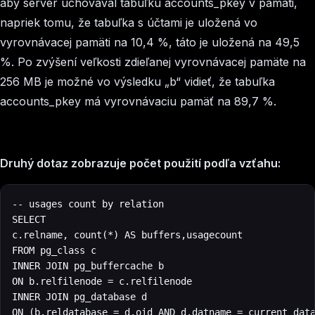
aby server uchovával tabuľku accounts_pkey v pamäti,
napriek tomu, že tabuľka s účtami je uložená vo
vyrovnávacej pamäti na 10,4 %, táto je uložená na 49,5
%. Po zvýšení veľkosti zdieľanej vyrovnávacej pamäte na
256 MB je možné vo výsledku „b“ vidieť, že tabuľka
accounts_pkey má vyrovnávaciu pamäť na 89,7 %.
Druhý dotaz zobrazuje počet použití podľa vzťahu:
‍-- usages count by relation

SELECT

c.relname, count(*) AS buffers,usagecount

FROM pg_class c

INNER JOIN pg_buffercache b

ON b.relfilenode = c.relfilenode

INNER JOIN pg_database d

ON (b.reldatabase = d.oid AND d.datname = current_data