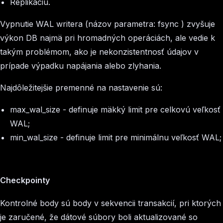
Replikáciu.
Vypnutie WAL writera (názov parametra:
fsync
) zvyšuje
výkon DB najmä pri hromadných operáciách, ale vedie k
takým problémom, ako je nekonzistentnosť údajov v
prípade výpadku napájania alebo zlyhania.
Najdôležitejšie premenné na nastavenie sú:
max_wal_size
- definuje mäkký limit pre celkovú veľkosť
WAL;
min_wal_size
- definuje limit pre minimálnu veľkosť WAL;
Checkpointy
Kontrolné body sú body v sekvencii transakcií, pri ktorých
je zaručené, že dátové súbory boli aktualizované so