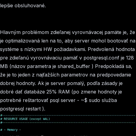
lepšie obsluhované.
Hlavným problémom zdieľanej vyrovnávacej pamäte je, že
je optimalizovaná len na to, aby server mohol bootovať na
systéme s nízkymi HW požiadavkami. Predvolená hodnota
pre zdieľanú vyrovnávaciu pamäť v
postgresql.conf
je 128
MB (názov parametra je
shared_buffer
) Predpokladá sa,
že je to jeden z najťažších parametrov na predpovedanie
dobrej hodnoty. Ak je server pomalý, podľa zásady je
dobré dať databáze 25% RAM (po zmene hodnoty je
potrebné reštartovať psql server -
~$ sudo služba
postgresql restart
).