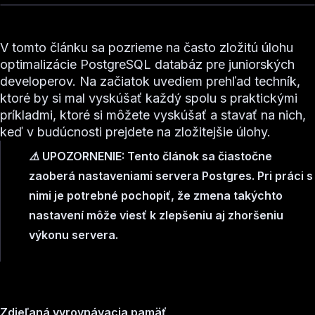
V tomto článku sa pozrieme na často zložitú úlohu
optimalizácie PostgreSQL databáz pre juniorských
developerov. Na začiatok uvediem prehľad techník,
ktoré by si mal vyskúšať každý spolu s praktickými
príkladmi, ktoré si môžete vyskúšať a stavať na nich,
keď v budúcnosti prejdete na zložitejšie úlohy.
⚠️ UPOZORNENIE: Tento článok sa čiastočne
zaoberá nastaveniami servera Postgres. Pri práci s
nimi je potrebné pochopiť, že zmena takýchto
nastavení môže viesť k zlepšeniu aj zhoršeniu
výkonu servera.
Zdieľaná vyrovnávacia pamäť