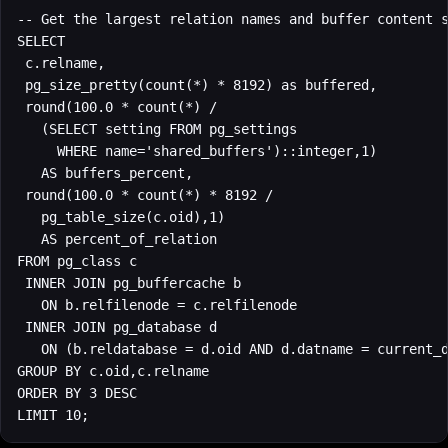
-- Get the largest relation names and buffer content s
SELECT

 c.relname,

 pg_size_pretty(count(*) * 8192) as buffered,

 round(100.0 * count(*) /

   (SELECT setting FROM pg_settings

     WHERE name='shared_buffers')::integer,1)

   AS buffers_percent,

 round(100.0 * count(*) * 8192 /

   pg_table_size(c.oid),1)

   AS percent_of_relation

FROM pg_class c

 INNER JOIN pg_buffercache b

   ON b.relfilenode = c.relfilenode

 INNER JOIN pg_database d

   ON (b.reldatabase = d.oid AND d.datname = current_d
GROUP BY c.oid,c.relname

ORDER BY 3 DESC

LIMIT 10;