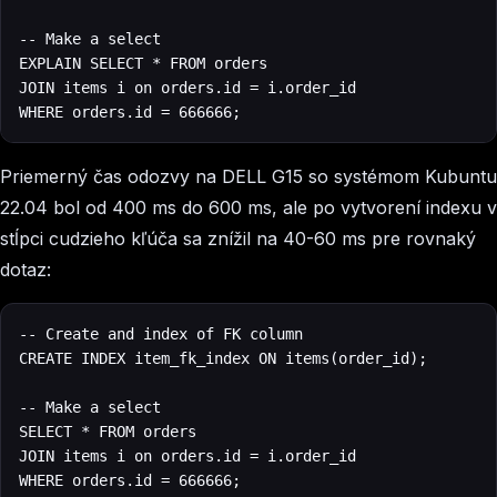
-- Make a select

EXPLAIN SELECT * FROM orders

JOIN items i on orders.id = i.order_id

WHERE orders.id = 666666;
Priemerný čas odozvy na DELL G15 so systémom Kubuntu
22.04 bol od 400 ms do 600 ms, ale po vytvorení indexu v
stĺpci cudzieho kľúča sa znížil na 40-60 ms pre rovnaký
dotaz:
‍-- Create and index of FK column

CREATE INDEX item_fk_index ON items(order_id);

-- Make a select

SELECT * FROM orders

JOIN items i on orders.id = i.order_id

WHERE orders.id = 666666;