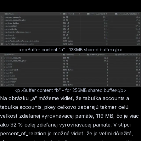
<p>Buffer content “a” - 128MB shared buffer</p>
<p>Buffer content “b” - for 256MB shared buffer</p>
Na obrázku „a“ môžeme vidieť, že tabuľka accounts a
tabuľka accounts_pkey celkovo zaberajú takmer celú
veľkosť zdieľanej vyrovnávacej pamäte, 119 MB, čo je viac
ako 92 % celej zdieľanej vyrovnávacej pamäte. V stĺpci
percent_of_relation je možné vidieť, že je veľmi dôležité,