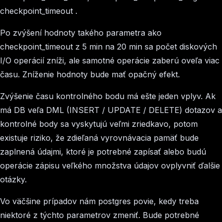
checkpoint_timeout
.
Po zvýšení hodnoty takého parametra ako
checkpoint_timeout
z 5 min na 20 min sa počet diskových
I/O operácií zníži, ale samotné operácie zaberú oveľa viac
času. Zníženie hodnoty bude mať opačný efekt.
Zvýšenie času kontrolného bodu má ešte jeden vplyv. Ak
má DB veľa DML (INSERT / UPDATE / DELETE) dotazov a
kontrolné body sa vyskytujú veľmi zriedkavo, potom
existuje riziko, že zdieľaná vyrovnávacia pamäť bude
zaplnená údajmi, ktoré je potrebné zapísať alebo budú
operácie zápisu veľkého množstva údajov ovplyvniť ďalšie
otázky.
Vo väčšine prípadov nám postgres povie, kedy treba
niektoré z týchto parametrov zmeniť. Bude potrebné