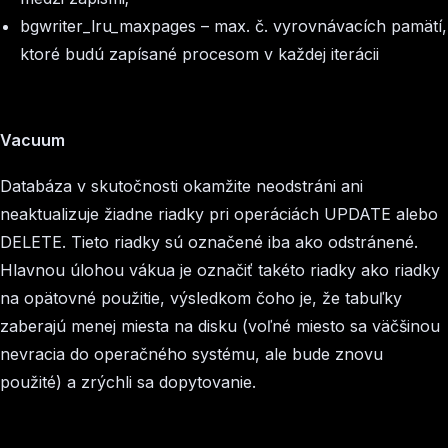
bgwriter_lru_maxpages
– max. č. vyrovnávacích pamätí,
ktoré budú zapísané procesom v každej iterácii
Vacuum
Databáza v skutočnosti okamžite neodstráni ani
neaktualizuje žiadne riadky pri operáciách UPDATE alebo
DELETE. Tieto riadky sú označené iba ako odstránené.
Hlavnou úlohou vákua je označiť takéto riadky ako riadky
na opätovné použitie, výsledkom čoho je, že tabuľky
zaberajú menej miesta na disku (voľné miesto sa väčšinou
nevracia do operačného systému, ale bude znovu
použité) a zrýchli sa dopytovanie.