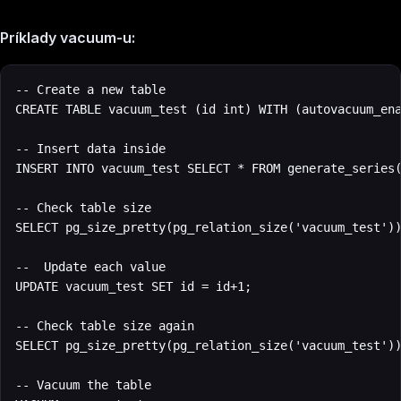
Príklady vacuum-u:
‍-- Create a new table

CREATE TABLE vacuum_test (id int) WITH (autovacuum_ena
-- Insert data inside

INSERT INTO vacuum_test SELECT * FROM generate_series(
-- Check table size

SELECT pg_size_pretty(pg_relation_size('vacuum_test'))
--  Update each value

UPDATE vacuum_test SET id = id+1;

-- Check table size again

SELECT pg_size_pretty(pg_relation_size('vacuum_test'))
-- Vacuum the table
