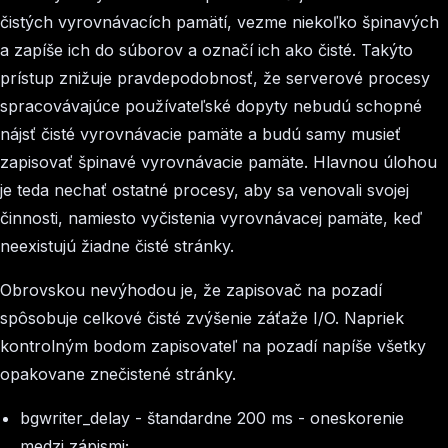
čistých vyrovnávacích pamätí, vezme niekoľko špinavých
a zapíše ich do súborov a označí ich ako čisté. Takýto
prístup znižuje pravdepodobnosť, že serverové procesy
spracovávajúce používateľské dopyty nebudú schopné
nájsť čisté vyrovnávacie pamäte a budú samy musieť
zapisovať špinavé vyrovnávacie pamäte. Hlavnou úlohou
je teda nechať ostatné procesy, aby sa venovali svojej
činnosti, namiesto vyčistenia vyrovnávacej pamäte, keď
neexistujú žiadne čisté stránky.
Obrovskou nevýhodou je, že zapisovač na pozadí
spôsobuje celkové čisté zvýšenie záťaže I/O. Napriek
kontrolným bodom zapisovateľ na pozadí napíše všetky
opakovane znečistené stránky.
bgwriter_delay
- štandardne 200 ms - oneskorenie
medzi zápismi;