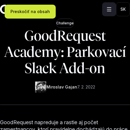
SK
Preskočiť na obsah
Challenge
GoodRequest
Academy: Parkovací
Slack Add-on
Miroslav Gajan
7. 2. 2022
GoodRequest napreduje a rastie aj počet
zamestnancov, ktorí pravidelne dochádzajú do práce