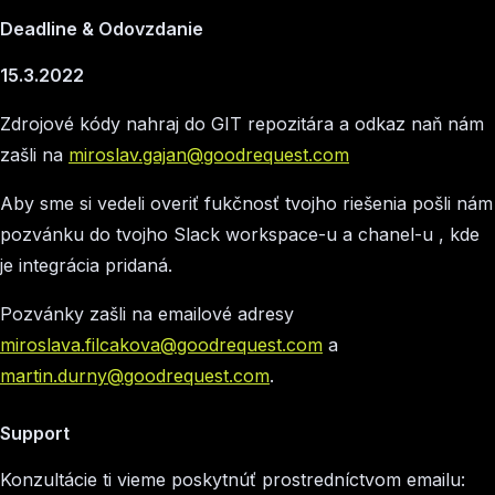
Deadline & Odovzdanie
15.3.2022
Zdrojové kódy nahraj do GIT repozitára a odkaz naň nám
zašli na
miroslav.gajan@goodrequest.com
Aby sme si vedeli overiť fukčnosť tvojho riešenia pošli nám
pozvánku do tvojho Slack workspace-u a chanel-u , kde
je integrácia pridaná.
Pozvánky zašli na emailové adresy
miroslava.filcakova@goodrequest.com
a
martin.durny@goodrequest.com
.
Support
Konzultácie ti vieme poskytnúť prostredníctvom emailu: