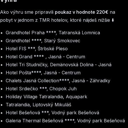
Ako výhru sme pripravili
poukaz v hodnote 220€
na
pobyt v jednom z TMR hotelov, ktoré nájdeš nižšie ⬇️
Grandhotel Praha ****, Tatranská Lomnica
Grandhotel ****, Starý Smokovec
Hotel FIS ***, Štrbské Pleso
Hotel Grand **** , Jasná - Centrum
Hotel Tri Studničky, Demänovská Dolina - Jasná
Hotel Pošta****, Jasná - Centrum
Chalets Jasná Collection****, Jasná - Záhradky
Hotel Srdiečko ***, Chopok Juh
Holiday Village Tatralandia, Aquapark
Tatralandia, Liptovský Mikuláš
Hotel Bešeňová ***, Vodný park Bešeňová
Galeria Thermal Bešeňová ****, Vodný park Bešeňová