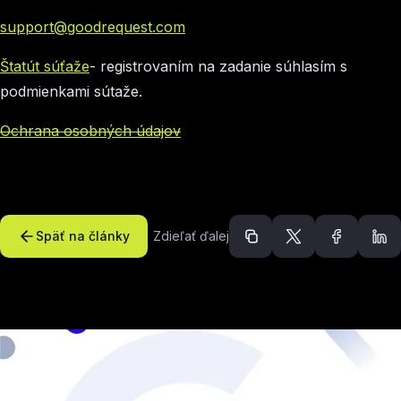
support@goodrequest.com
Štatút súťaže
- registrovaním na zadanie súhlasím s
podmienkami sútaže.
Ochrana osobných údajov
Späť na články
Zdieľať ďalej
Odporúčané článk