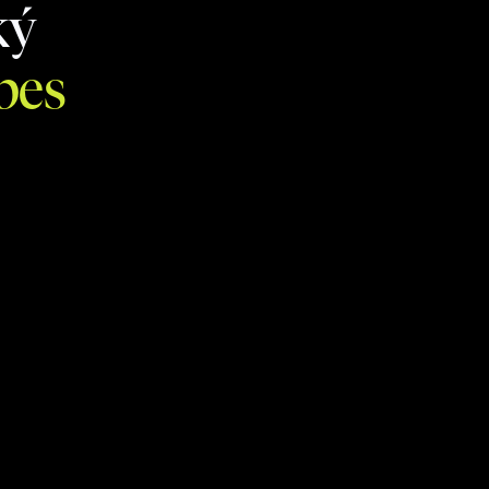
ký
bes