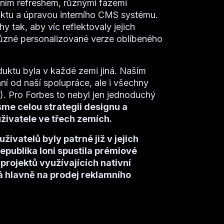
ním refreshem, různými fázemi
tu a úpravou interního CMS systému.
y tak, aby víc reflektovaly jejich
 různé personalizované verze oblíbeného
duktu byla v každé zemi jiná. Naším
ní od naší spolupráce, ale i všechny
). Pro Forbes to nebyl jen jednoduchý
jsme celou strategii designu a
 uživatele ve třech zemích.
ivatelů byly patrné již v jejich
publika loni spustila prémiové
projektů využívajících nativní
 hlavně na prodej reklamního