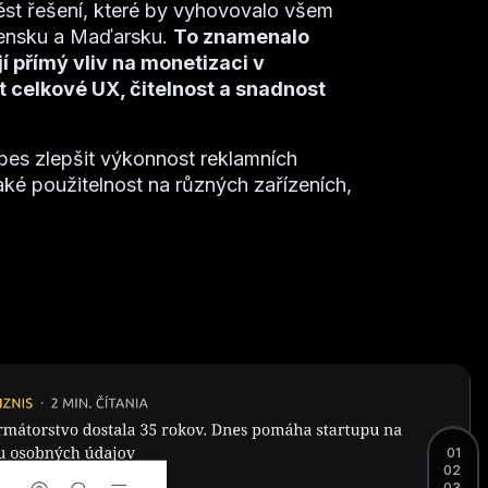
ést řešení, které by vyhovovalo všem
vensku a Maďarsku.
To znamenalo
í přímý vliv na monetizaci v
t celkové UX, čitelnost a snadnost
es zlepšit výkonnost reklamních
aké použitelnost na různých zařízeních,
01
02
03