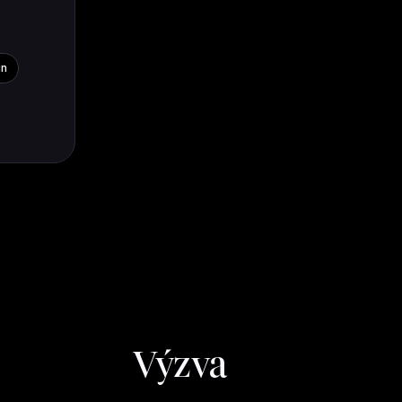
gn
Výzva