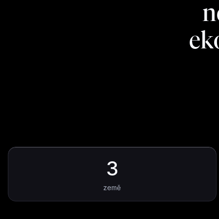
n
ek
3
země