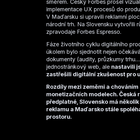
směrem. Český Forbes prošel vizuál
implementace UX procesů do produk
V Maďarsku si upravili reklamní ploch
národní trh. Na Slovensku vytvořili
zpravodaje Forbes Espresso.
Fáze životního cyklu digitálního pro
úkolem bylo sjednotit nejen očekává
dokumenty (audity, průzkumy trhu...
jednostránkový web, ale
nastavili 
zastřešili digitální zkušenost pro
Rozdíly mezi zeměmi a chováním už
monetizačních modelech. Česká re
předplatné, Slovensko má několik 
reklamu a Maďarsko stále spoléhá
prostoru.