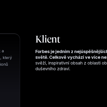
Klient
k a
Forbes je jedním z nejúspěšnějšíc
světě. Celkově vychází ve více n
, který
svěží, inspirativní obsah z oblasti o
lionů
duševního zdraví.