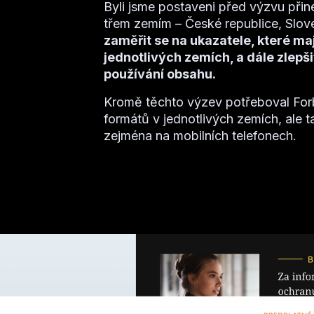
Byli jsme postaveni před výzvu přin
třem zemím –⁠ České republice, Slo
zaměřit se na ukazatele, které maj
jednotlivých zemích, a dále zlepši
používání obsahu.
Kromě těchto výzev potřeboval Forb
formátů v jednotlivých zemích, ale t
zejména na mobilních telefonech.