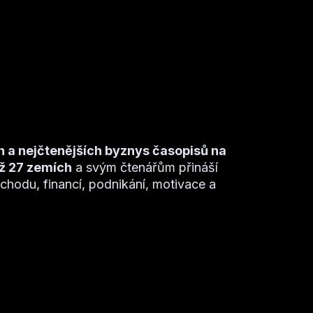
h a nejčtenějších byznys časopisů na
ež 27 zemích
a svým čtenářům přináší
bchodu, financí, podnikání, motivace a