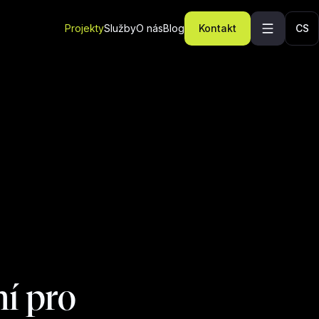
Projekty
Služby
O nás
Blog
Kontakt
CS
ní pro