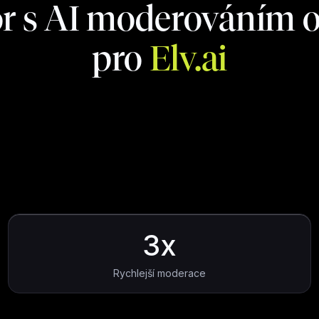
or s AI moderováním 
pro
Elv.ai
3x
Rychlejší moderace