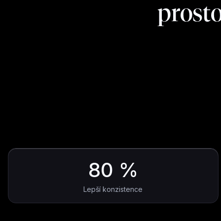
prost
80 %
Lepší konzistence