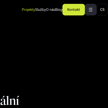
Projekty
Služby
O nás
Blog
Kontakt
CS
ální