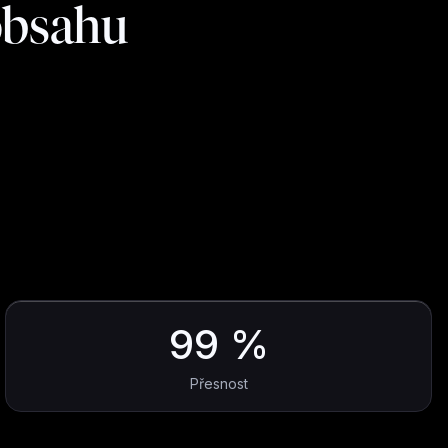
obsahu
99 %
Přesnost