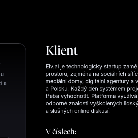
Klient
í
Elv.ai je technologický startup zam
prostoru, zejména na sociálních sítíc
ou
mediální domy, digitální agentury a 
í a
a Polsku. Každý den systémem projde
třeba vyhodnotit. Platforma využívá 
odborné znalosti vyškolených lids
a slušných online diskusí.
V číslech: