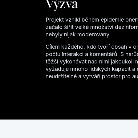
Výzva
Projekt vznikl během epidemie one
začalo šířit velké množství dezinfo
nebyly nijak moderovány.
Cílem každého, kdo tvoří obsah v onl
počtu interakcí a komentářů. S nár
těžší vykonávat nad nimi jakoukoli
vyžaduje mnoho lidských kapacit a 
neudržitelné a vytváří prostor pro a