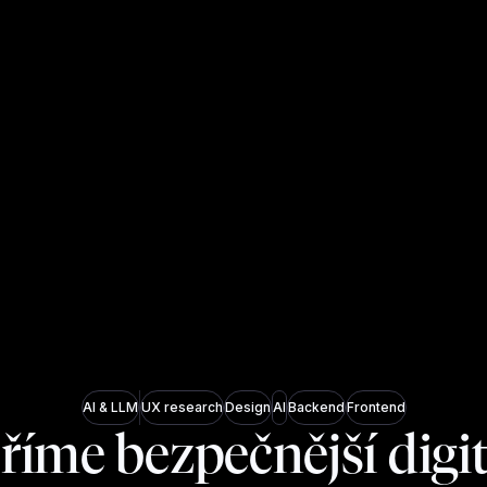
AI & LLM
UX research
Design
AI
Backend
Frontend
říme bezpečnější digit