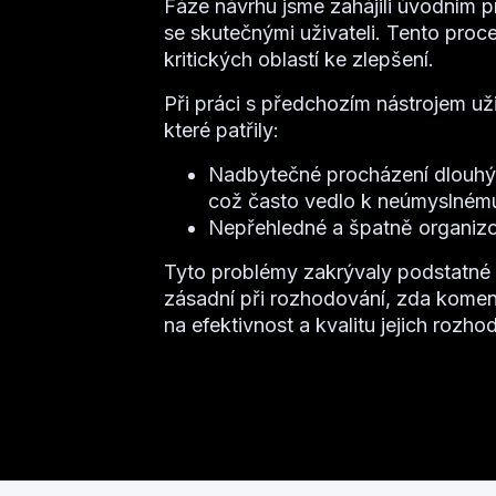
Fáze návrhu jsme zahájili úvodním 
se skutečnými uživateli. Tento proc
kritických oblastí ke zlepšení.
Při práci s předchozím nástrojem uži
které patřily:
Nadbytečné procházení dlouh
což často vedlo k neúmyslnému
Nepřehledné a špatně organizo
Tyto problémy zakrývaly podstatné 
zásadní při rozhodování, zda koment
na efektivnost a kvalitu jejich rozhod