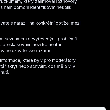
průzkumem, který zahrnoval rozhovory
es nám pomohl identifikovat několik
vatelé narazili na konkrétní obtíže, mezi
ým seznamem nevyřešených problémů,
 přeskakování mezi komentáři.
vané uživatelské rozhraní.
informace, které byly pro moderátory
ář skrýt nebo schválit, což mělo vliv
nutí.