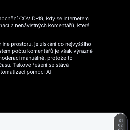
mocnění COVID-19, kdy se internetem
rmací a nenávistných komentářů, které
ine prostoru, je získání co nejvyššího
ůstem počtu komentářů je však výrazně
 moderaci manuálně, protože to
času. Takové řešení se stává
utomatizaci pomocí AI.
01
02
03