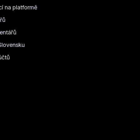
cí na platformě
řů
entářů
 Slovensku
účtů