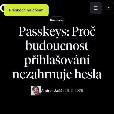
CS
Přeskočit na obsah
Business
Passkeys: Proč
budoucnost
přihlašování
nezahrnuje hesla
Andrej Jaššo
26. 2. 2026