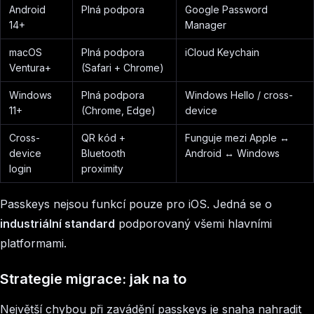
Android
Plná podpora
Google Password
14+
Manager
macOS
Plná podpora
iCloud Keychain
Ventura+
(Safari + Chrome)
Windows
Plná podpora
Windows Hello / cross-
11+
(Chrome, Edge)
device
Cross-
QR kód +
Funguje mezi Apple ↔
device
Bluetooth
Android ↔ Windows
login
proximity
Passkeys nejsou funkcí pouze pro iOS. Jedná se o
industriální standard
podporovaný všemi hlavními
platformami.
Strategie migrace: jak na to
Největší chybou při zavádění passkeys je snaha nahradit