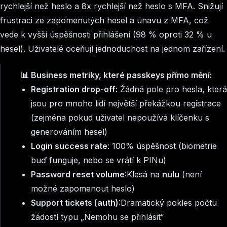
rychlejší než heslo a 8x rychlejší než heslo s MFA. Snižují
frustraci ze zapomenutých hesel a únavu z MFA, což
vede k vyšší úspěšnosti přihlášení (98 % oproti 32 % u
hesel). Uživatelé oceňují jednoduchost na jednom zařízení.
📊 Business metriky, které passkeys přímo mění:
Registration drop-off
: Žádná pole pro hesla, která
jsou pro mnoho lidí největší překážkou registrace
(zejména pokud uživatel nepoužívá klíčenku s
generováním hesel)
Login success rate
: 100% úspěšnost (biometrie
buď funguje, nebo se vrátí k PINu)
Password reset volume
:Klesá na
nulu
(není
možné zapomenout heslo)
Support tickets (auth)
:Dramatický pokles počtu
žádostí typu „Nemohu se přihlásit“