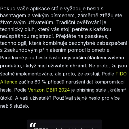
Pokud vaše aplikace stále vyžaduje hesla s
hashtagem a velkým písmenem, záměrně ztěžujete
život svým uživatelům. Tradiční ověřování je
technický dluh, který vás stojí peníze s každou
neúspěšnou registrací. Přejděte na passkeys,
technologii, která kombinuje bezchybné zabezpečení
s 2sekundovým přihlášením pomocí biometrie.
Paradoxně jsou hesla často
nejslabším článkem vašeho
produktu, i když mají uživatele chránit
. Ne proto, že jsou
špatně implementována, ale proto, že existují. Podle
FIDO
Alliance
začíná 80 % případů narušení dat kompromitací
hesla. Podle
Verizon DBIR 2024
je phishing stále „králem“
útoků. A vaši uživatelé? Používají stejné heslo pro více
než 5 služeb.