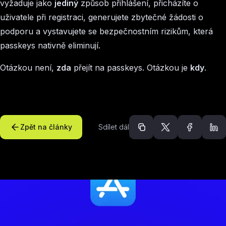
vyžaduje jako
jediný
způsob přihlášení, přicházíte o
uživatele při registraci, generujete zbytečné žádosti o
podporu a vystavujete se bezpečnostním rizikům, která
passkeys nativně eliminují.
Otázkou není,
zda
přejít na passkeys. Otázkou je
kdy
.
Zpět na články
Sdílet dál
Doporučené článk