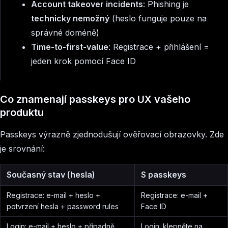
Account takeover incidents
: Phishing je
technicky nemožný
(heslo funguje pouze na
správné doméně)
Time-to-first-value
: Registrace + přihlášení =
jeden krok pomocí Face ID
Co znamenají passkeys pro UX vašeho
produktu
Passkeys výrazně zjednodušují ověřovací obrazovky. Zde
je srovnání:
Současný stav (hesla)
S passkeys
Registrace: e-mail + heslo +
Registrace: e-mail +
potvrzení hesla + password rules
Face ID
Login: e-mail + heslo + případně
Login: klepněte na