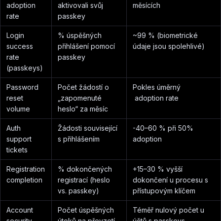
adoption
aktivovali svůj
měsících
rate
passkey
Login
% úspěšných
~99 % (biometrické
success
přihlášení pomocí
údaje jsou spolehlivé)
rate
passkey
(passkeys)
Password
Počet žádostí o
Pokles úměrný
reset
„zapomenuté
adoption rate
volume
heslo“ za měsíc
Auth
Žádosti související
-40–60 % při 50%
support
s přihlášením
adoption
tickets
Registration
% dokončených
+15–30 % vyšší
completion
registrací (heslo
dokončení u procesu s
vs. passkey)
přístupovým klíčem
Account
Počet úspěšných
Téměř nulový počet u
security
útoků na převzetí
účtů s passkeys