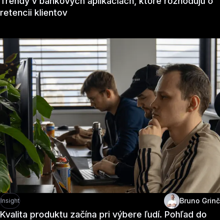
Trendy v bankových aplikáciách, ktoré rozhodujú o
retencii klientov
Bruno Grinč
Insight
Kvalita produktu začína pri výbere ľudí. Pohľad do