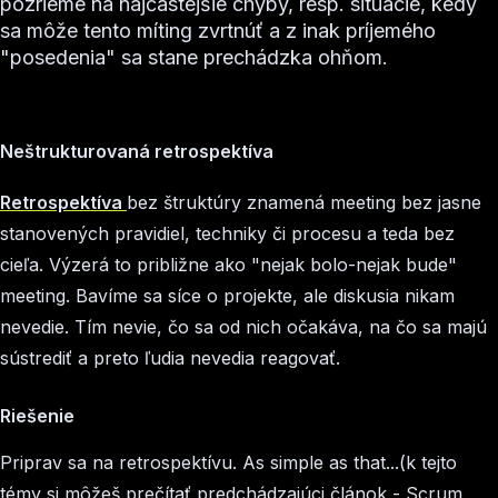
pozrieme na najčastejšie chyby, resp. situácie, kedy
sa môže tento míting zvrtnúť a z inak príjemého
"posedenia" sa stane prechádzka ohňom.
Neštrukturovaná retrospektíva
Retrospektíva
bez štruktúry znamená meeting bez jasne
stanovených pravidiel, techniky či procesu a teda bez
cieľa. Výzerá to približne ako "nejak bolo-nejak bude"
meeting. Bavíme sa síce o projekte, ale diskusia nikam
nevedie. Tím nevie, čo sa od nich očakáva, na čo sa majú
sústrediť a preto ľudia nevedia reagovať.
Riešenie
Priprav sa na retrospektívu. As simple as that...(k tejto
témy si môžeš prečítať predchádzajúci článok - Scrum