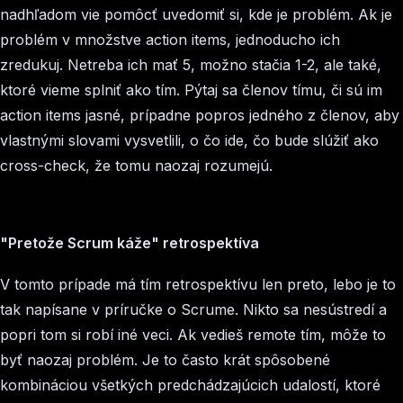
nadhľadom vie pomôcť uvedomiť si, kde je problém. Ak je
problém v množstve action items, jednoducho ich
zredukuj. Netreba ich mať 5, možno stačia 1-2, ale také,
ktoré vieme splniť ako tím. Pýtaj sa členov tímu, či sú im
action items jasné, prípadne popros jedného z členov, aby
vlastnými slovami vysvetlili, o čo ide, čo bude slúžiť ako
cross-check, že tomu naozaj rozumejú.
"Pretože Scrum káže" retrospektíva
V tomto prípade má tím retrospektívu len preto, lebo je to
tak napísane v príručke o Scrume. Nikto sa nesústredí a
popri tom si robí iné veci. Ak vedieš remote tím, môže to
byť naozaj problém. Je to často krát spôsobené
kombináciou všetkých predchádzajúcich udalostí, ktoré