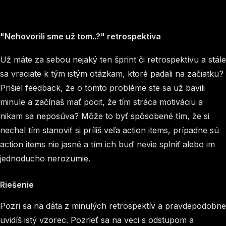
"Nehovorili sme už tom..?" retrospektíva
Už máte za sebou nejaký ten šprint či retrospektívu a stále
sa vraciate k tým istým otázkam, ktoré padali na začiatku?
Prišiel feedback, že o tomto probléme ste sa už bavili
minule a začínaš mať pocit, že tím stráca motiváciu a
nikam sa neposúva? Môže to byť spôsobené tím, že si
nechal tím stanoviť si príliš veľa action items, prípadne sú
action items nie jasné a tím ich buď nevie splniť alebo im
jednoducho nerozumie.
Riešenie
Pozri sa na dáta z minulých retrospektív a pravdepodobne
uvidíš istý vzorec. Pozrieť sa na veci s odstupom a