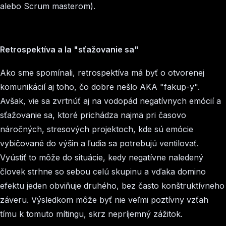
alebo Scrum masterom).
Retrospektíva a la "sťažovanie sa"
Ako sme spomínali, retrospektíva má byť o otvorenej
komunikácií aj toho, čo dobre nešlo AKA "fakup-y".
Avšak, vie sa zvrtnúť aj na vodopád negatívnych emócií a
sťažovanie sa, ktoré prichádza najmä pri časovo
náročných, stresových projektoch, kde sú emócie
vybičované do výšin a ľudia sa potrebujú ventilovať.
Vyústiť to môže do situácie, kedy negatívne naledený
človek strhne so sebou celú skupinu a vďaka domino
efektu jeden obviňuje druhého, bez často konštruktívneho
záveru. Výsledkom môže byť nie veľmi poztívny vzťah
tímu k tomuto mítingu, skrz nepríjemný zážitok.