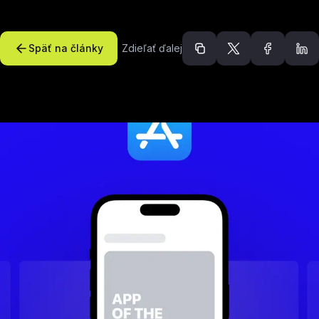
Späť na články
Zdieľať ďalej
Odporúčané článk