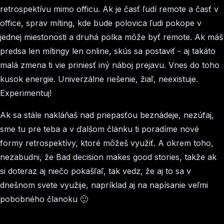
retrospektívu mimo officu. Ak je časť ľudí remote a časť v
office, sprav míting, kde bude polovica ľudi pokope v
jednej miestonosti a druhá polka môže byť remote. Ak máš
predsa len mítingy len online, skús sa postaviť - aj takáto
malá zmena ti vie priniesť iný náboj prejavu. Vnes do toho
kusok energie. Univerzálne riešenie, žiaľ, neexistuje.
Experimentuj!
Ak sa stále nakláňaš nad priepasťou beznádeje, nezúfaj,
sme tu pre teba a v ďalšom článku ti poradíme nové
formy retrospektívy, ktoré môžeš využiť. A okrem toho,
nezabudni, že Bad decision makes good stories, takže ak
si doteraz aj niečo pokašľaľ, tak vedz, že aj to sa v
dnešnom svete využije, napríklad aj na napísanie veľmi
pobobného članoku 🙂