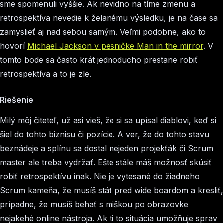
sme spomenuli vyššie. Ak nevidno na tíme zmenu a
retrospektíva nevedie k želanému výsledku, je na čase sa
zamyslieť aj nad sebou samým. Veľmi podobne, ako to
hovorí
Michael Jackson v pesničke Man in the mirror
. V
tomto bode sa často krát jednoducho prestane robiť
retrospektíva a to je zle.
Riešenie
Milý môj čiteteľ, už asi vieš, že si sa upísal diablovi, keď si
šiel do tohto biznisu či pozície. A ver, že do tohto stavu
beznádeje a splínu sa dostal nejeden projekťák či Scrum
master ale treba vydržať. Ešte stále máš možnosť skúsiť
robiť retrospektívu inak. Nie je vytesané do žiadneho
Scrum kameňa, že musíš stáť pred wide boardom a kresliť,
prípadne, že musíš behať s miškou po obrazovke
nejakehé online nástroja. Ak ti to situácia umožňuje sprav