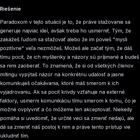
Riešenie
Paradoxom v tejto situácií je to, že práve stažovanie sa
generuje najviac ideí, avšak treba ho usmerniť. Tým, že
zakážeš ľuďom sa sťažovať alebo že im povieš "mysli
pozitívne" veľa nezmôžeš. Možeš ale začať tým, že dáš
tímu pocit, že ich myšlienky a názory sú príjimané a budeš
sa nimi zaoberať. To znamená, že si od všetkých členov
mítingu vypýtaš názor na konkrétnu udalosť a jasne
komunikuješ očakávania, ktoré máš smerom k ich
vyjadrovaniu. Ak sa pocit krivdy vzťahuje na externé
faktory, usmerni komunikáciu tímu smerom k tomu, čo je
možné ovplyvniť a čo môžeme len akceptovať. Niekedy
pomáha si uvedomiť, že určité veci sa zmeniť nedajú, ale
dá sa zmeniť náš postoj k nim a práve tento prístup vie
ukludniť tím.