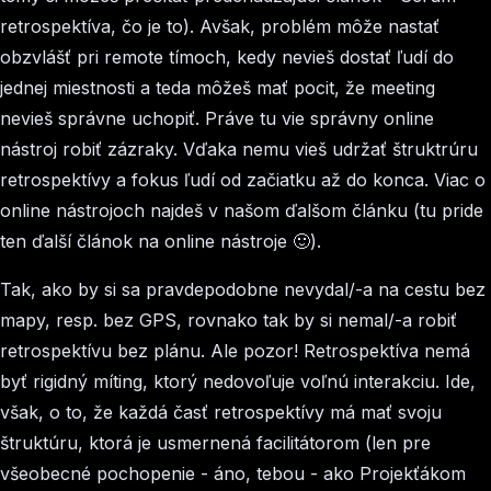
retrospektíva, čo je to). Avšak, problém môže nastať
obzvlášť pri remote tímoch, kedy nevieš dostať ľudí do
jednej miestnosti a teda môžeš mať pocit, že meeting
nevieš správne uchopiť. Práve tu vie správny online
nástroj robiť zázraky. Vďaka nemu vieš udržať štruktrúru
retrospektívy a fokus ľudí od začiatku až do konca. Viac o
online nástrojoch najdeš v našom ďalšom článku (tu pride
ten ďalší článok na online nástroje 🙂).
Tak, ako by si sa pravdepodobne nevydal/-a na cestu bez
mapy, resp. bez GPS, rovnako tak by si nemal/-a robiť
retrospektívu bez plánu. Ale pozor! Retrospektíva nemá
byť rigidný míting, ktorý nedovoľuje voľnú interakciu. Ide,
však, o to, že každá časť retrospektívy má mať svoju
štruktúru, ktorá je usmernená facilitátorom (len pre
všeobecné pochopenie - áno, tebou - ako Projekťákom