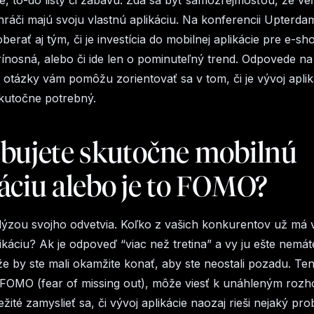
, to-do listy či zábavu. Zdá sa byť samozrejmosťou, že veľ
áči majú svoju vlastnú aplikáciu. Na konferencii Upterda
erať aj tým, či je investícia do mobilnej aplikácie pre e-sh
ínosná, alebo či ide len o pominuteľný trend. Odpovede na
 otázky vám pomôžu zorientovať sa v tom, či je vývoj aplik
skutočne potrebný.
ebujete skutočne mobilnú
áciu alebo je to FOMO?
lýzou svojho odvetvia. Koľko z vašich konkurentov už má 
ikáciu? Ak je odpoveď “viac než tretina” a vy ju ešte nemá
 že by ste mali okamžite konať, aby ste neostali pozadu. Ten
FOMO (fear of missing out), môže viesť k unáhleným rozh
ežité zamyslieť sa, či vývoj aplikácie naozaj rieši nejaký pr