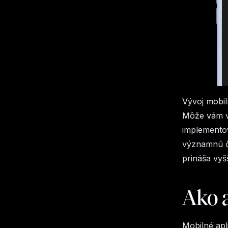
Vývoj mobil
Môže vám vš
implementov
významnú ča
prináša vyš
Ako a
Mobilné apl