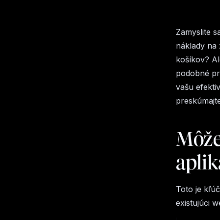
Zamyslite s
náklady na
košíkov? Al
podobné pro
vašu efekti
preskúmajte,
Môžet
aplik
Toto je kľú
existujúci 