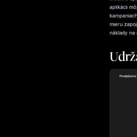
aplikácii m
kampaniach.
mieru zapoj
náklady na 
Udrža