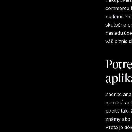
nakupovanie
commerce hr
budeme zaob
skutočne pr
nasledujúce
váš biznis 
Potr
aplik
Začnite ana
mobilnú apl
pocítiť tak,
známy ako 
Preto je dôl