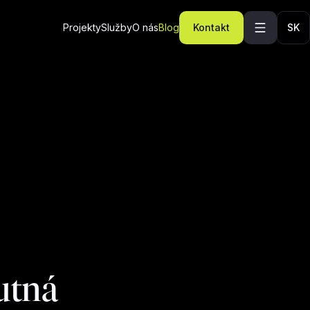
Projekty
Služby
O nás
Blog
Kontakt
SK
utná