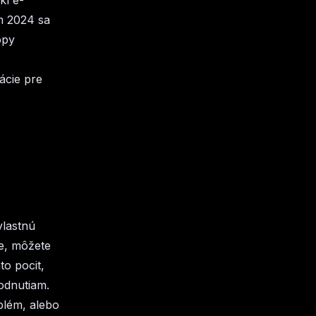
kí e-
m 2024 sa
opy
ácie pre
vlastnú
te, môžete
to pocit,
odnutiam.
oblém, alebo