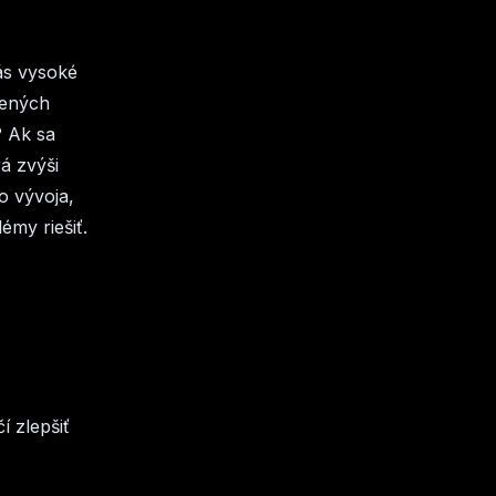
ás vysoké
tených
? Ak sa
á zvýši
o vývoja,
émy riešiť.
í zlepšiť