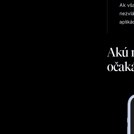
Ak vš
nezvlá
apliká
Akú n
očak