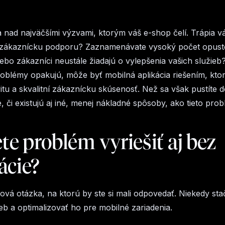
a nad najväčšími výzvami, ktorým váš e-shop čelí. Trápia v
 zákaznícku podporu? Zaznamenávate vysoký počet opus
ebo zákazníci neustále žiadajú o vylepšenia vašich služieb
blémy opakujú, môže byť mobilná aplikácia riešením, ktor
vitu a skvalitní zákaznícku skúsenosť. Než sa však pustíte d
 či existujú aj iné, menej nákladné spôsoby, ako tieto probl
e problém vyriešiť aj bez
ácie?
čová otázka, na ktorú by ste si mali odpovedať. Niekedy stač
web a optimalizovať ho pre mobilné zariadenia.