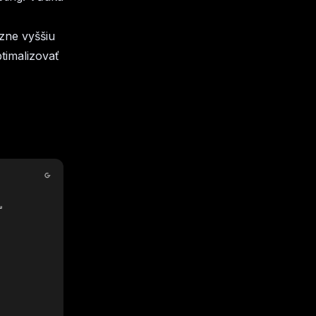
azne vyššiu
timalizovať