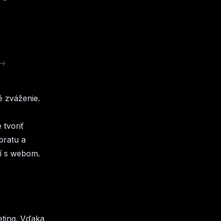
é zváženie.
 tvoriť
bratu a
ní s webom.
eting. Vďaka