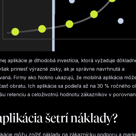
nej aplikácie je dlhodobá investícia, ktorá vyžaduje dôkladn
ak priniesť výrazné zisky, ak je správne navrhnutá a
aná. Firmy ako Notino ukazujú, že mobilná aplikácia môže
sť obratu. Ich aplikácia sa podieľa až na 30 % ročného o
šiu retenciu a celoživotnú hodnotu zákazníkov v porovna
plikácia šetrí náklady?
ikácie môžu znížiť náklady na zákaznícku podporu a mark