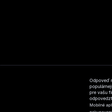
Odpoveď ni
populárnej
pre vašu f
odpovedzte
Mobilné apl