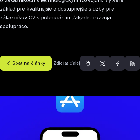
o zákazníkoch s technologickým rozvojom. Vytvára
základ pre kvalitnejšie a dostupnejšie služby pre
zákazníkov O2 s potenciálom ďalšieho rozvoja
spolupráce.
Späť na články
Zdieľať ďalej
Odporúčané článk