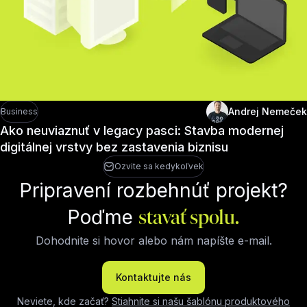
Andrej Nemeček
Business
Ako neuviaznuť v legacy pasci: Stavba modernej
digitálnej vrstvy bez zastavenia biznisu
Ozvite sa kedykoľvek
Pripravení rozbehnúť projekt?
Poďme
stavať spolu.
Dohodnite si hovor alebo nám napíšte e-mail.
Kontaktujte nás
Neviete, kde začať?
Stiahnite si našu šablónu produktového