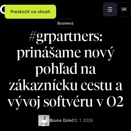
SK
Preskočiť na obsah
Business
#grpartners:
prinášame nový
pohľad na
zákaznícku cestu a
vývoj softvéru v O2
Bruno Grinč
12. 1. 2026