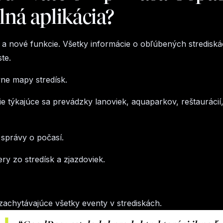
ná aplikácia?
 a nové funkcie. Všetky informácie o obľúbených stredisk
te.
vne mapy stredísk.
e týkajúce sa prevádzky lanoviek, aquaparkov, reštaurácií
správy o počasí.
ry zo stredísk a zjazdoviek.
achytávajúce všetky eventy v strediskách.