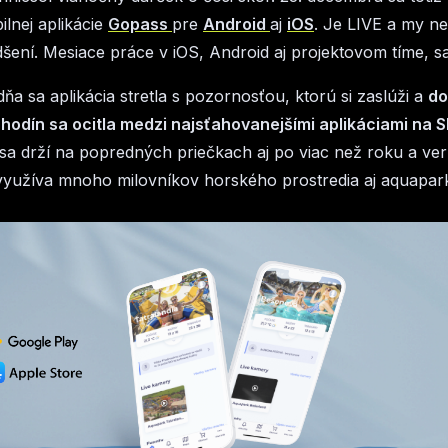
ilnej aplikácie
Gopass
pre
Android
aj
iOS
. Je LIVE a my 
dšení. Mesiace práce v iOS, Android aj projektovom tíme, sa 
ňa sa aplikácia stretla s pozornosťou, ktorú si zaslúži a
do
hodín sa ocitla medzi najsťahovanejšími aplikáciami na 
sa drží na popredných priečkach aj po viac než roku a ver
využíva mnoho milovníkov horského prostredia aj aquapar