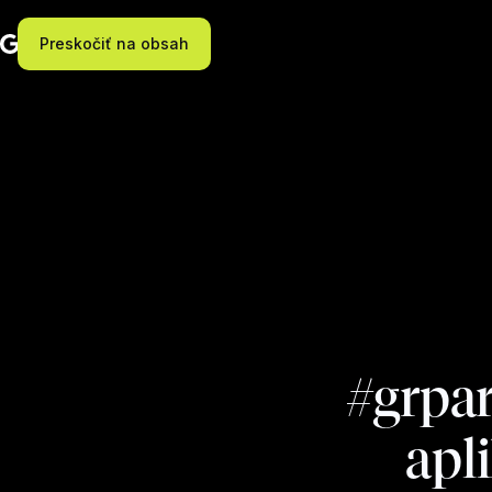
Preskočiť na obsah
#grpa
apl