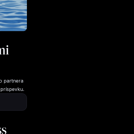
mi
o partnera
príspevku.
ss