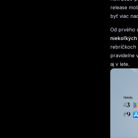
release mob
byť viac na
Od prvého d
niekoľkých 
rebríčkoch 
pravidelne 
aj v lete.