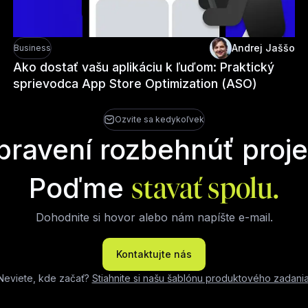
Andrej Jaššo
Business
Ako dostať vašu aplikáciu k ľuďom: Praktický
sprievodca App Store Optimization (ASO)
Ozvite sa kedykoľvek
ipravení rozbehnúť proje
Poďme
stavať spolu.
Dohodnite si hovor alebo nám napíšte e-mail.
Kontaktujte nás
Neviete, kde začať?
Stiahnite si našu šablónu produktového zadani