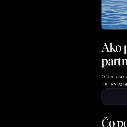
Ako 
part
O tom ako v
TATRY MOUN
Čo p