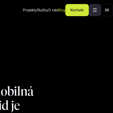
Projekty
Služby
O nás
Blog
Kontakt
SK
obilná
d je