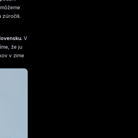
nemôžeme
zúročili.
Slovensku.
V
íme, že ju
kov v zime