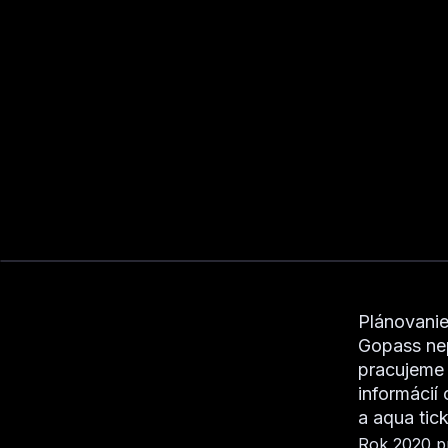
Plánovanie 
Gopass nep
pracujeme 
informácií
a aqua tick
Rok 2020 pr