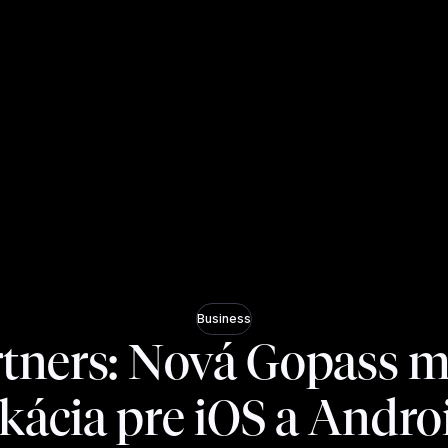
Business
rtners: Nová Gopass m
ikácia pre iOS a Androi