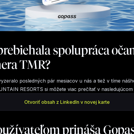
prebiehala spolupráca oča
nera TMR?
yzeralo posledných pár mesiacov u nás a tiež v tíme nášh
TAIN RESORTS si môžete viac prečítať v nasledujúcom 
Otvoriť obsah z LinkedIn v novej karte
oužívateľom prináša Gopa