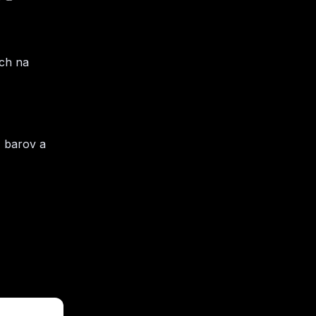
ách na
, barov a