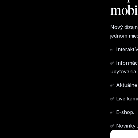
mobil
Nový dizajn
jednom mies
✅ Interaktí
✅ Informáci
ubytovania.
✅ Aktuálne 
✅ Live kame
✅ E-shop.
✅ Novinky z