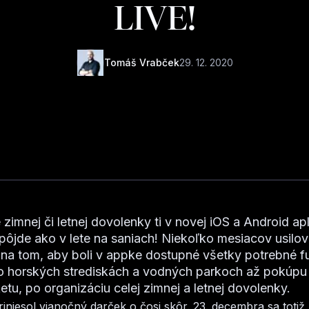
LIVE!
Tomáš Vrabček
29. 12. 2020
zimnej či letnej dovolenky ti v novej iOS a Android apl
ôjde ako v lete na saniach! Niekoľko mesiacov usilo
na tom, aby boli v appke dostupné všetky potrebné f
 o horských strediskách a vodných parkoch až pokúpu
etu, po organizáciu celej zimnej a letnej dovolenky.
iniesol vianočný darček o čosi skôr. 23. decembra sa totiž 