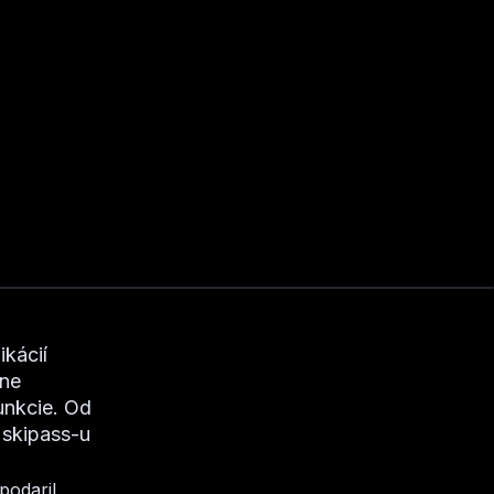
ikácií
vne
unkcie. Od
 skipass-u
podaril