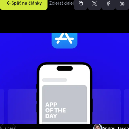
Späť na články
Zdieľať ďalej
Odporúčané článk
Andrej Jaššo
Business