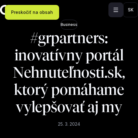
SK
Preskočiť na obsah
Business
#grpartners:
inovatívny portál
Nehnuteľnosti.sk,
ktorý pomáhame
vylepšovať aj my
25. 3. 2024