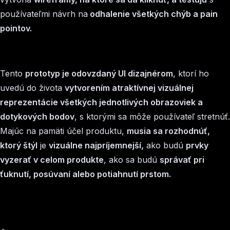
používateľmi návrh na
odhalenie všetkých chýb a pain
pointov.
Tento
prototyp je odovzdaný UI dizajnérom
, ktorí ho
uvedú do života
vytvorením atraktívnej vizuálnej
reprezentácie všetkých jednotlivých obrazoviek a
dotykových bodov
, s ktorými sa môže používateľ stretnúť.
Majúc na pamäti účel produktu,
musia sa rozhodnúť,
ktorý štýl
je
vizuálne najpríjemnejší,
ako budú
prvky
vyzerať v celom produkte
, ako sa budú
správať pri
ťuknutí, posúvaní alebo potiahnutí prstom.