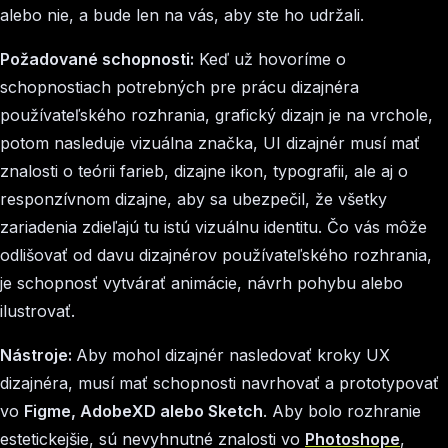
alebo nie, a bude len na vás, aby ste ho udržali.
Požadované schopnosti:
Keď už hovoríme o
schopnostiach potrebných pre prácu dizajnéra
používateľského rozhrania, grafický dizajn je na vrchole,
potom nasleduje vizuálna značka, UI dizajnér musí mať
znalosti o teórii farieb, dizajne ikon, typografii, ale aj o
responzívnom dizajne, aby sa ubezpečil, že všetky
zariadenia zdieľajú tu istú vizuálnu identitu. Čo vás môže
odlišovať od davu dizajnérov používateľského rozhrania,
je schopnosť vytvárať animácie, návrh pohybu alebo
ilustrovať.
Nástroje:
Aby mohol dizajnér nasledovať kroky UX
dizajnéra, musí mať schopnosti navrhovať a prototypovať
vo
Figme, AdobeXD alebo Sketch
. Aby bolo rozhranie
estetickejšie, sú nevyhnutné znalosti vo
Photoshope
,