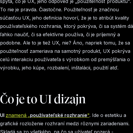
spýta, čo je UX, jeho odpoveď je „použiteľnosť produktu".
To nie je pravda. Čiastočne. Použiteľnosť je značnou
súčasťou UX, jeho definícia hovorí, že je to atribút kvality
používateľského rozhrania, ktorý pokrýva, či sa systém dá
ľahko naučiť, či sa efektívne používa, či je príjemný a
podobne. Ale to je tiež UX, nie? Áno, napriek tomu, že sa
použiteľnosť zameriava na samotný produkt, UX pokrýva
celú interakciu používateľa s výrobkom od premýšľania o
výrobku, jeho kúpe, rozbalení, inštalácii, použití atď.
Čo je to UI dizajn
UI
znamená „
používateľské rozhranie
"
. Ide o estetiku a
grafické rozloženie rozhraní medzi rôznymi zariadeniami.
Skladá sa zo všetkého, na čo sa užívateľ pozerá -