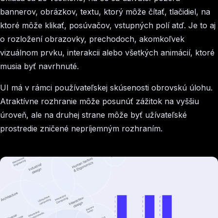
bannerov, obrázkov, textu, ktorý môže čítať, tlačidiel, na
ktoré môže klikať, posúvačov, vstupných polí atď. Je to aj
o rozložení obrazovky, prechodoch, akomkoľvek
vizuálnom prvku, interakcii alebo všetkých animácií, ktoré
musia byť navrhnuté.
UI má v rámci používateľskej skúsenosti obrovskú úlohu.
Atraktívne rozhranie môže posunúť zážitok na vyššiu
úroveň, ale na druhej strane môže byť užívateľské
prostredie zničené nepríjemným rozhraním.