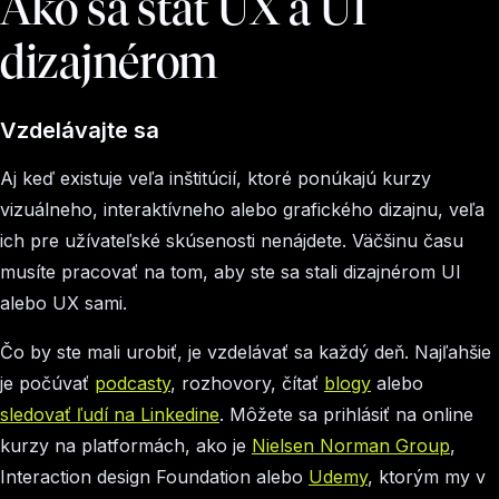
Ako sa stať UX a UI
dizajnérom
Vzdelávajte sa
Aj keď existuje veľa inštitúcií, ktoré ponúkajú kurzy
vizuálneho, interaktívneho alebo grafického dizajnu, veľa
ich pre užívateľské skúsenosti nenájdete. Väčšinu času
musíte pracovať na tom, aby ste sa stali dizajnérom UI
alebo UX sami.
Čo by ste mali urobiť, je vzdelávať sa každý deň. Najľahšie
je počúvať
podcasty
, rozhovory, čítať
blogy
alebo
sledovať ľudí na Linkedine
. Môžete sa prihlásiť na online
kurzy na platformách, ako je
Nielsen Norman Group
,
Interaction design Foundation alebo
Udemy
, ktorým my v