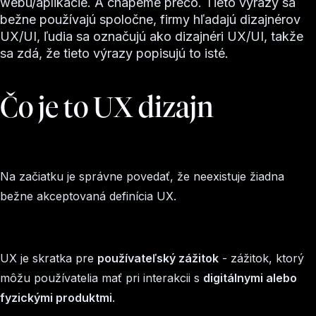
webu/aplikácie. A chápeme prečo. Tieto výrazy sa
bežne používajú spoločne, firmy hľadajú dizajnérov
UX/UI, ľudia sa označujú ako dizajnéri UX/UI, takže
sa zdá, že tieto výrazy popisujú to isté.
Čo je to UX dizajn
Na začiatku je správne povedať, že neexistuje žiadna
bežne akceptovaná definícia UX.
UX je skratka pre
používateľský zážitok
- zážitok, ktorý
môžu používatelia mať pri interakcii s
digitálnymi alebo
fyzickými produktmi
.