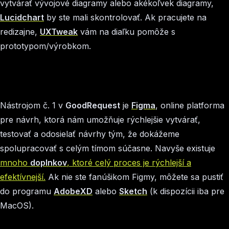
vytvárať vývojové diagramy alebo akékoľvek diagramy,
Lucidchart
by ste mali skontrolovať. Ak pracujete na
redizajne,
UXTweak
vám na diaľku pomôže s
prototypom/výrobkom.
Nástrojom č. 1 v
GoodRequest
je
Figma
, online platforma
pre návrh, ktorá nám umožňuje rýchlejšie vytvárať,
testovať a odosielať návrhy tým, že dokážeme
spolupracovať s celým tímom súčasne. Navyše existuje
mnoho
doplnkov
, ktoré celý proces je rýchlejší a
efektívnejší.
Ak nie ste fanúšikom Figmy, môžete sa pustiť
do programu
AdobeXD
alebo
Sketch
(k dispozícii iba pre
MacOS).