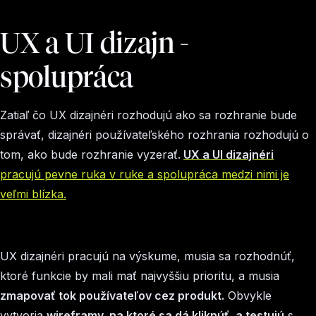
UX a UI dizajn -
spolupráca
Zatiaľ čo UX dizajnéri rozhodujú ako sa rozhranie bude
správať, dizajnéri používateľského rozhrania rozhodujú o
tom, ako bude rozhranie vyzerať.
UX a UI dizajnéri
pracujú pevne ruka v ruke a spolupráca medzi nimi je
veľmi blízka.
UX dizajnéri pracujú na výskume, musia sa rozhodnúť,
ktoré funkcie by mali mať najvyššiu prioritu, a musia
zmapovať tok používateľov cez produkt.
Obvykle
vytvoria
wireframy, na ktoré sa dá kliknúť, a testujú
s