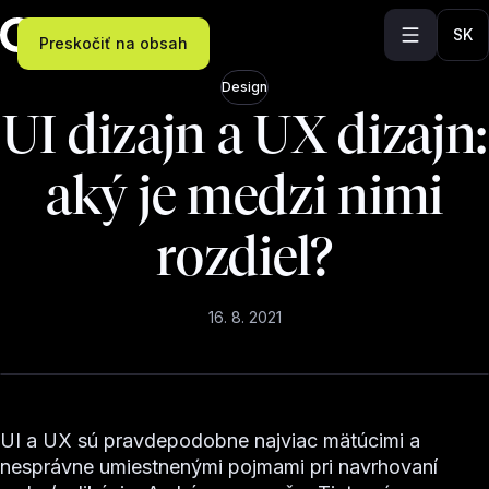
SK
Preskočiť na obsah
Design
UI dizajn a UX dizajn:
aký je medzi nimi
rozdiel?
16. 8. 2021
UI a UX sú pravdepodobne najviac mätúcimi a
nesprávne umiestnenými pojmami pri navrhovaní