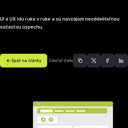
UI a UX idú ruka v ruke a sú navzájom neoddeliteľnou
súčasťou úspechu.
Späť na články
Zdieľať ďalej
Odporúčané článk