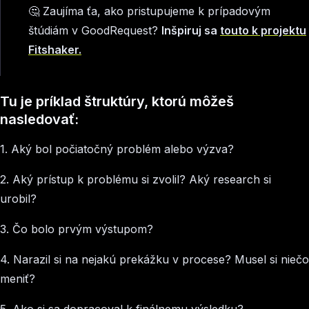
🤔 Zaujíma ťa, ako pristupujeme k prípadovým
štúdiám v GoodRequest?
Inšpiruj sa
touto k projektu
Fitshaker.
Tu je príklad štruktúry, ktorú môžeš
nasledovať:
1. Aký bol počiatočný problém alebo výzva?
2. Aký prístup k problému si zvolil? Aký research si
urobil?
3. Čo bolo prvým výstupom?
4. Narazil si na nejakú prekážku v procese? Musel si niečo
meniť?
5. Ako si sa dopracoval k finálnemu výsledku?