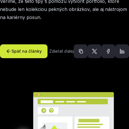
Veríme, že tieto tipy ti pomôžu vytvoriť portfólio, ktoré
nebude len kolekciou pekných obrázkov, ale aj nástrojom
na kariérny posun.
Späť na články
Zdieľať ďalej
Odporúčané článk