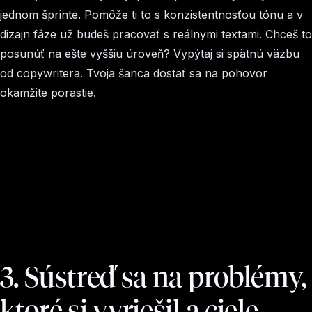
jednom šprinte. Pomôže ti to s konzistentnosťou tónu a v
dizajn fáze už budeš pracovať s reálnymi textami. Chceš to
posunúť na ešte vyššiu úroveň? Vypýtaj si spätnú väzbu
od copywritera. Tvoja šanca dostať sa na pohovor
okamžite porastie.
3. Sústreď sa na problémy,
ktoré si vyriešil a ciele,