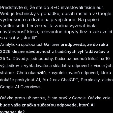
Predstavte si, že ste do SEO investovali tisíce eur.
Web je technicky v poriadku, obsah rastie a v Google
výsledkoch sa držíte na prvej strane. Na papieri
všetko sedí. Lenže realita začína vyzerať inak:
návštevnosť klesá, relevantné dopyty tiež a zákazníci
sa akoby „stratili“.
Analytická spoločnosť
Gartner predpovedá, že do roku
2026 klesne návštevnosť z tradičných vyhľadávačov o
25 %.
Dôvod je jednoduchý. Ľudia už nechcú klikať na 10
výsledkov z vyhľadávača a skladať si odpoveď z viacerých
stránok. Chcú okamžitú, zosyntetizovanú odpoveď, ktorú
dokáže poskytnúť AI, či už cez ChatGPT, Perplexity, alebo
Google AI Overviews.
Otázka preto už neznie, či ste prvý v Google. Otázka znie:
bude vaša značka súčasťou odpovede, ktorú AI
vygeneruje?