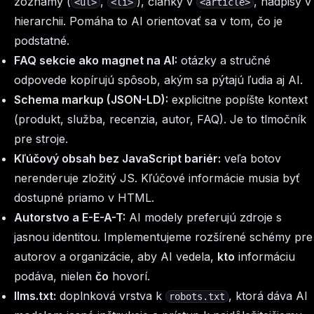
zoznamy (
,
), články v
, nadpisy v
<ul>
<li>
<article>
hierarchii. Pomáha to AI orientovať sa v tom, čo je
podstatné.
FAQ sekcie ako magnet na AI:
otázky a stručné
odpovede kopírujú spôsob, akým sa pýtajú ľudia aj AI.
Schema markup (JSON-LD):
explicitne popíšte kontext
(produkt, služba, recenzia, autor, FAQ). Je to tlmočník
pre stroje.
Kľúčový obsah bez JavaScript bariér:
veľa botov
nerenderuje zložitý JS. Kľúčové informácie musia byť
dostupné priamo v HTML.
Autorstvo a E-E-A-T:
AI modely preferujú zdroje s
jasnou identitou. Implementujeme rozšírené schémy pre
autorov a organizácie, aby AI vedela,
kto
informáciu
podáva, nielen
čo
hovorí.
llms.txt:
doplnková vrstva k
, ktorá dáva AI
robots.txt