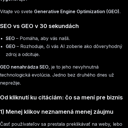
Vitajte vo svete
Generative Engine Optimization (GEO)
.
SEO vs GEO v 30 sekundách
SEO
– Pomáha, aby vás našli.
GEO
– Rozhoduje, či vás AI zoberie ako dôveryhodný
zdroj a odcituje.
GEO nenahrádza SEO
, je to jeho nevyhnutná
technologická evolúcia. Jedno bez druhého dnes už
neprežije.
Od kliknutí ku citáciám: čo sa mení pre biznis
1) Menej klikov neznamená menej záujmu
Časť používateľov sa prestala preklikávať na weby, lebo