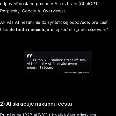
odpoveď dostane priamo v AI rozhraní (ChatGPT,
Perplexity, Google AI Overviews).
Ak vás AI nezahrnie do syntetickej odpovede, pre časť
trhu
de facto neexistujete
, aj keď ste „optimalizovaní“.
2) AI skracuje nákupnú cestu
Pri nákupe (B2B aj B2C) už veľká časť prieskumu