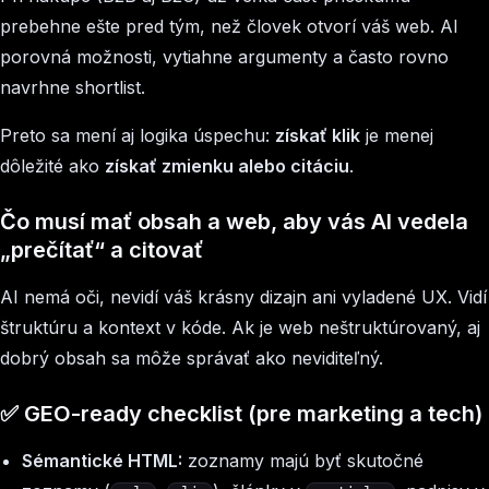
prebehne ešte pred tým, než človek otvorí váš web. AI
porovná možnosti, vytiahne argumenty a často rovno
navrhne shortlist.
Preto sa mení aj logika úspechu:
získať klik
je menej
dôležité ako
získať zmienku alebo citáciu
.
Čo musí mať obsah a web, aby vás AI vedela
„prečítať“ a citovať
AI nemá oči, nevidí váš krásny dizajn ani vyladené UX. Vidí
štruktúru a kontext v kóde. Ak je web neštruktúrovaný, aj
dobrý obsah sa môže správať ako neviditeľný.
✅ GEO-ready checklist (pre marketing a tech)
Sémantické HTML:
zoznamy majú byť skutočné