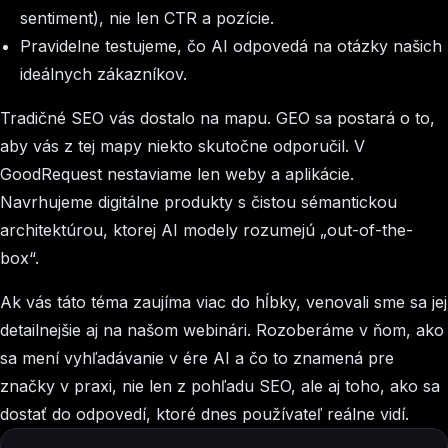
sentiment), nie len CTR a pozície.
Pravidelne testujeme, čo AI odpovedá na otázky našich
ideálnych zákazníkov.
Tradičné SEO vás dostalo na mapu. GEO sa postará o to,
aby vás z tej mapy niekto skutočne odporučil. V
GoodRequest nestaviame len weby a aplikácie.
Navrhujeme digitálne produkty s čistou sémantickou
architektúrou, ktorej AI modely rozumejú „out-of-the-
box“.
Ak vás táto téma zaujíma viac do hĺbky, venovali sme sa jej
detailnejšie aj na našom webinári. Rozoberáme v ňom, ako
sa mení vyhľadávanie v ére AI a čo to znamená pre
značky v praxi, nie len z pohľadu SEO, ale aj toho, ako sa
dostať do odpovedí, ktoré dnes používateľ reálne vidí.