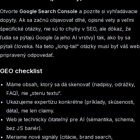
Otvorte
Google Search Console
a pozrite si vyhľadávacie
dopyty. Ak sa začnú objavovať dlhé, opisné vety a veľmi
špecifické otázky, nie sú to chyby v SEO, ale dôkaz, že
ľudia sa pýtajú Google (a jeho AI vrstvy) tak, ako by sa
pýtali človeka. Na tieto „long-tail“ otázky musí byť váš web
pripravený odpovedať.
GEO checklist
Máme obsah, ktorý sa dá skenovať (nadpisy, odrážky,
FAQ), nie „stenu textu“.
Ukazujeme expertízu konkrétne (príklady, skúsenosti,
dáta), nie len claimy.
Web je technicky čitateľný pre AI (sémantika, schema,
bez JS bariér).
Meriame nové signály (citácie, brand search,