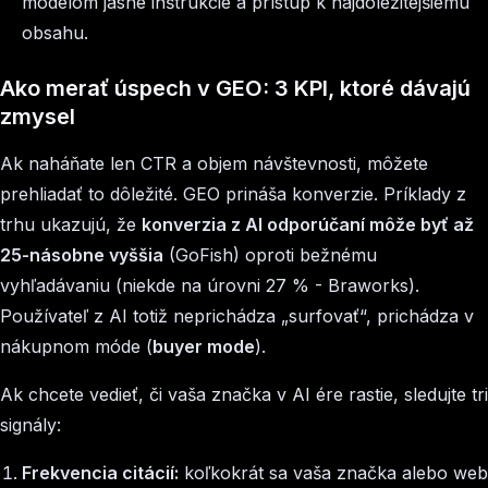
modelom jasné inštrukcie a prístup k najdôležitejšiemu
obsahu.
Ako merať úspech v GEO: 3 KPI, ktoré dávajú
zmysel
Ak naháňate len CTR a objem návštevnosti, môžete
prehliadať to dôležité. GEO prináša konverzie. Príklady z
trhu ukazujú, že
konverzia z AI odporúčaní môže byť až
25-násobne vyššia
(GoFish) oproti bežnému
vyhľadávaniu (niekde na úrovni 27 % - Braworks).
Používateľ z AI totiž neprichádza „surfovať“, prichádza v
nákupnom móde (
buyer mode
).
Ak chcete vedieť, či vaša značka v AI ére rastie, sledujte tri
signály:
Frekvencia citácií:
koľkokrát sa vaša značka alebo web