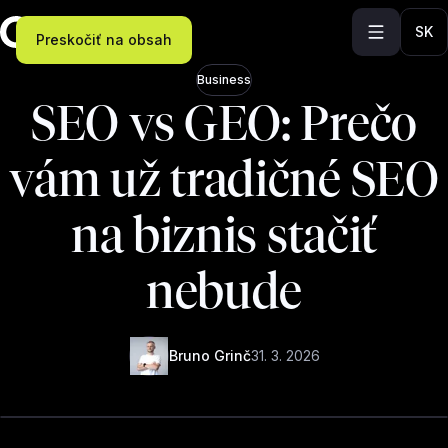
SK
Preskočiť na obsah
Business
SEO vs GEO: Prečo
vám už tradičné SEO
na biznis stačiť
nebude
Bruno Grinč
31. 3. 2026