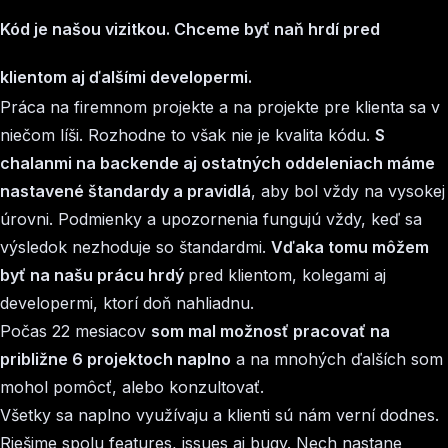
Kód je našou vizitkou. Chceme byť naň hrdí pred
klientom aj ďalšími developermi.
Práca na firemnom projekte a na projekte pre klienta sa v
niečom líši. Rozhodne to však nie je kvalita kódu.
S
chalanmi na backende aj ostatných oddeleniach máme
nastavené štandardy a pravidlá
, aby bol vždy na vysokej
úrovni. Podmienky a upozornenia fungujú vždy, keď sa
výsledok nezhoduje so štandardmi.
Vďaka tomu môžem
byť na našu prácu hrdý
pred klientom, kolegami aj
developermi, ktorí doň nahliadnu.
Počas 22 mesiacov
som mal možnosť pracovať na
približne 6 projektoch naplno
a na mnohých ďalších som
mohol pomôcť, alebo konzultovať.
Všetky sa naplno využívaju a klienti sú nám verní dodnes.
Riešime spolu features, issues aj bugy. Nech nastane