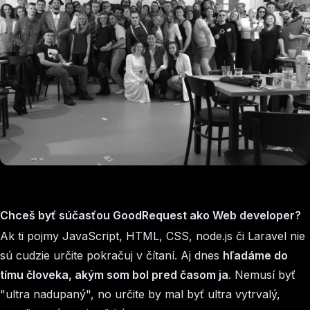
Chceš byť súčasťou GoodRequest ako Web developer?
Ak ti pojmy JavaScript, HTML, CSS, node.js či Laravel nie
sú cudzie určite pokračuj v čítaní. Aj dnes
hľadáme do
tímu človeka, akým som bol pred časom ja
. Nemusí byť
"ultra nadupaný", no určite by mal byť ultra vytrvalý,