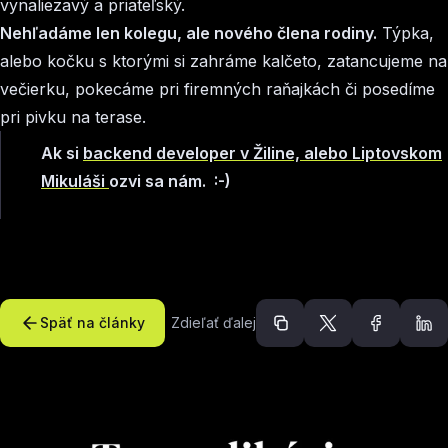
vynaliezavý a priateľský.
Nehľadáme len kolegu, ale nového člena rodiny.
Týpka,
alebo kočku s ktorými si zahráme kalčeto, zatancujeme na
večierku, pokecáme pri firemných raňajkách či posedíme
pri pivku na terase.
Ak si
backend developer v Žiline, alebo Liptovskom
Mikuláši
ozvi sa nám. :-)
Späť na články
Zdieľať ďalej
Odporúčané článk