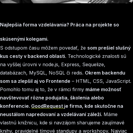
Najlepšia forma vzdelávania? Práca na projekte so
skúsenými kolegami.
S odstupom času môžem povedať, že
som prešiel slušný
kus cesty v backend oblasti
. Technologické znalosti sú
na vyššej úrovni v node.js, Express, Sequelize,
databázach, MySQL, NoSQL či redis.
Okrem backendu
som sa zlepšil aj vo Frontende
– HTML, CSS, JavaScript.
Pomohlo tomu aj to, že v rámci firmy
máme možnosť
navštevovať rôzne podujatia, školenia alebo
konferencie.
GoodRequest
je firma, kde skutočne na
neustálom napredovaní a vzdelávaní záleží.
Máme
vlastnú knižnicu, kde si navzájom sharujeme zaujímavé
knihy, pravidelné tímové standupy a workshopy. Najviac