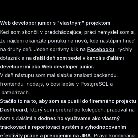
Web developer junior s "vlastným" projektom
Keď som skončil v predchádzajúcej práci nemyslel som si,
že nájdem okamžite ponuku na novú, kde nastúpim hneď
na druhý deň. Jeden správny klik na
Facebooku
, rýchly
dotazník a na
ďalší deň som sedel v kancli s ďalšími
developermi ako
Web developer
junior.
V deň nástupu som mal slabšie znalosti backendu,
frontendu, node.js, o čosi lepšie v PostgreSQL a
databázach.
Stačilo to na to, aby som sa pustil do firemného projektu
Dashboard
, ktorý som prebral po kolegoch, pracoval na
ňom s ďalšími a
dodnes ho využívame ako vlastný
trackovací a reportovací systém s vyhodnocovaním
efektivity práce a prepojením na JIRA
. Práve kombinácia