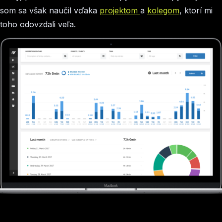
som sa však naučil vďaka
projektom
a
kolegom
, ktorí mi
toho odovzdali veľa.