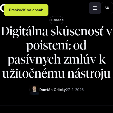
SK
Preskočiť na obsah
Business
Digitálna skúsenosť v
poistení: od
pasívnych zmlúv k
užitočnému nástroju
Damián Orlický
27. 2. 2026