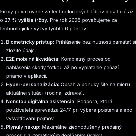
Firmy považované za technologických lídrov dosahujú až
o
37 % vyššie tržby
. Pre rok 2026 považujeme za
technologické výzvy týchto 6 pilierov:
Biometrický prístup:
Prihlásenie bez nutnosti pamätať si
zložité údaje.
E2E mobilná likvidácia:
Kompletný proces od
nahlásenia škody fotkou až po vyplatenie peňazí
priamo v aplikácii.
Hyper-personalizácia:
Obsah a ponuky šité na mieru
aktuálnej situácii (rodina, zdravie).
Nonstop digitálna asistencia:
Podpora, ktorá
používateľa sprevádza 24/7 pri výbere poistenia alebo
vysvetľovaní pojmov.
Plynulý nákup:
Maximálne zjednodušený predajný
proces s automatickým dopĺňaním údajov.