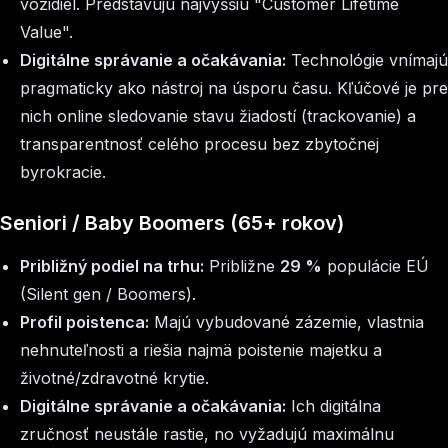
vozidiel. Predstavujú najvyššiu "Customer Lifetime
Value".
Digitálne správanie a očakávania:
Technológie vnímajú
pragmaticky ako nástroj na úsporu času. Kľúčové je pre
nich online sledovanie stavu žiadostí (
trackovanie
) a
transparentnosť celého procesu bez zbytočnej
byrokracie.
Seniori / Baby Boomers (65+ rokov)
Približný podiel na trhu:
Približne
29 %
populácie EÚ
(Silent gen / Boomers).
Profil poistenca:
Majú vybudované zázemie, vlastnia
nehnuteľnosti a riešia najmä poistenie majetku a
životné/zdravotné krytie.
Digitálne správanie a očakávania:
Ich digitálna
zručnosť neustále rastie, no vyžadujú maximálnu