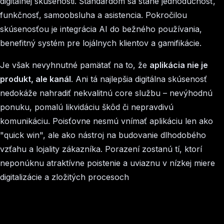
digitálnej skúsenosti. Štandardom sa stane jednoduchosť,
funkčnosť, samoobsluha a asistencia. Pokročilou
skúsenosťou je integrácia AI do bežného používania,
benefitný systém pre lojálnych klientov a gamifikácie.
Je však nevyhnutné pamätať na to, že
aplikácia nie je
produkt, ale kanál
. Ani tá najlepšia digitálna skúsenosť
nedokáže nahradiť nekvalitnú core službu – nevýhodnú
ponuku, pomalú likvidáciu škôd či nepravdivú
komunikáciu. Poisťovne nesmú vnímať aplikáciu len ako
"quick win", ale ako nástroj na budovanie dlhodobého
vzťahu a lojality zákazníka. Porazení zostanú tí, ktorí
neponúknu atraktívne poistenie a uviaznu v nízkej miere
digitalizácie a zložitých procesoch