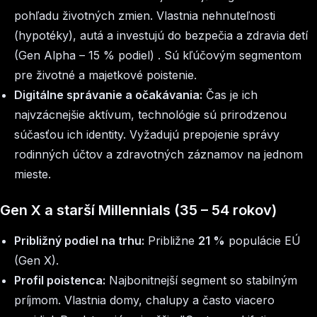
pohľadu životných zmien. Vlastnia nehnuteľnosti
(hypotéky), autá a investujú do bezpečia a zdravia detí
(Gen Alpha – 15 % podiel) . Sú kľúčovým segmentom
pre životné a majetkové poistenie.
Digitálne správanie a očakávania:
Čas je ich
najvzácnejšie aktívum, technológie sú prirodzenou
súčasťou ich identity. Vyžadujú prepojenie správy
rodinných účtov a zdravotných záznamov na jednom
mieste.
Gen X a starší Millennials (35 – 54 rokov)
Približný podiel na trhu:
Približne
21 %
populácie EÚ
(Gen X).
Profil poistenca:
Najbonitnejší segment so stabilným
príjmom. Vlastnia domy, chalupy a často viacero