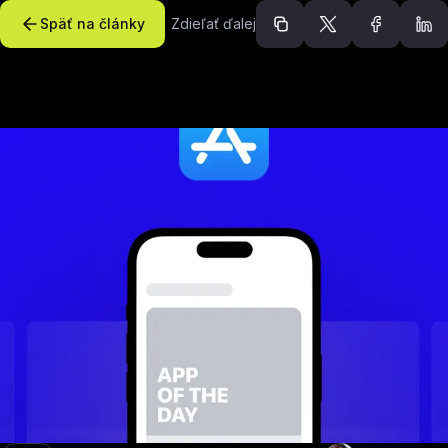
Späť na články
Zdieľať ďalej
Odporúčané článk