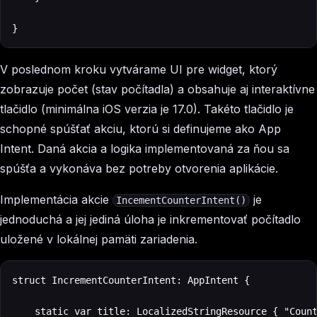
}
V poslednom kroku vytvárame UI pre widget, ktorý
zobrazuje počet (stav počítadla) a obsahuje aj interaktívne
tlačidlo (minimálna iOS verzia je 17.0). Takéto tlačidlo je
schopné spúšťať akciu, ktorú si definujeme ako App
Intent. Daná akcia a logika implementovaná za ňou sa
spúšťa a vykonáva bez potreby otvorenia aplikácie.
Implementácia akcie
je
IncementCounterIntent()
jednoduchá a jej jediná úloha je inkrementovať počítadlo
uložené v lokálnej pamäti zariadenia.
struct IncrementCounterIntent: AppIntent {

    static var title: LocalizedStringResource { "Count