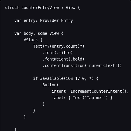
struct counterEntryView : View {

    var entry: Provider.Entry

    var body: some View {

        VStack {

            Text("\(entry.count)")

                .font(.title)

                .fontWeight(.bold)

                .contentTransition(.numericText())

            if #available(iOS 17.0, *) {

                Button(

                    intent: IncrementCounterIntent(),

                    label: { Text("Tap me!") }

                )

            }

        }

    }
