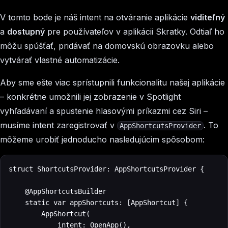
V tomto bode je náš intent na otváranie aplikácie
viditeľný
a
dostupný
pre používateľov v aplikácii Skratky. Odtiaľ ho
môžu spúšťať, pridávať na domovskú obrazovku alebo
vytvárať vlastné automatizácie.
Aby sme ešte viac sprístupnili funkcionalitu našej aplikácie
– konkrétne umožnili jej zobrazenie v Spotlight
vyhľadávaní a spustenie hlasovými príkazmi cez Siri –
musíme intent zaregistrovať v
. To
AppShortcutsProvider
môžeme urobiť jednoducho nasledujúcim spôsobom:
struct ShortcutsProvider: AppShortcutsProvider {

    @AppShortcutsBuilder

    static var appShortcuts: [AppShortcut] {

        AppShortcut(

            intent: OpenApp(),
