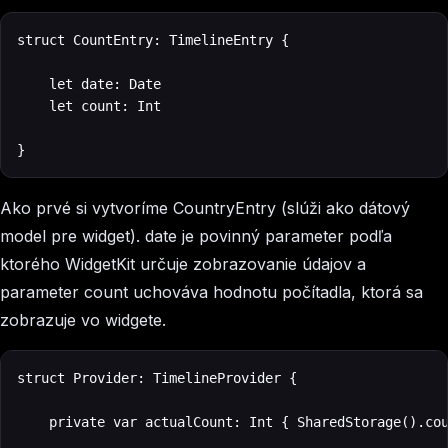
struct CountEntry: TimelineEntry {

    let date: Date

    let count: Int

}
Ako prvé si vytvoríme
CountryEntry
(slúži ako dátový
model pre widget).
date
je povinný parameter podľa
ktorého WidgetKit určuje zobrazovanie údajov a
parameter
count
uchováva hodnotu počítadla, ktorá sa
zobrazuje vo widgete.
struct Provider: TimelineProvider {

    private var actualCount: Int { SharedStorage().cou