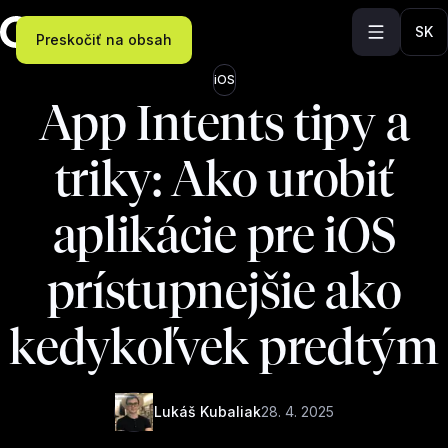
SK
Preskočiť na obsah
iOS
App Intents tipy a
triky: Ako urobiť
aplikácie pre iOS
prístupnejšie ako
kedykoľvek predtým
Lukáš Kubaliak
28. 4. 2025