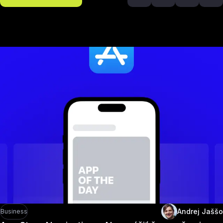
Odporúčané článk
Andrej Jaššo
Business