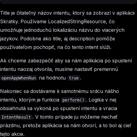
Title je čitateľný názov intentu, ktorý sa zobrazí v aplikácii
Skratky. Používame
LocalizedStringResource
, čo
umožňuje jednoduchú lokalizáciu názvu do viacerých
jazykov. Podobne ako title, aj description pomôže
používateľom pochopiť, na čo tento intent slúži.
Ak chceme zabezpečiť aby sa nám aplikácia po spustení
intentu naozaj otvorila, musíme nastaviť premennú
na hodnotu
.
openAppWhenRun
true
Nakoniec sa dostávame k samotnému srdcu nášho
intentu, ktorým je funkcia
. Logika v nej
perform()
obsiahnutá sa vykoná po spustení intentu a vracia
. V tomto prípade ju môžeme nechať
IntentResult
prázdnu, pretože aplikácia sa nám otvorí, a to bol aj cieľ
tejto akcie.