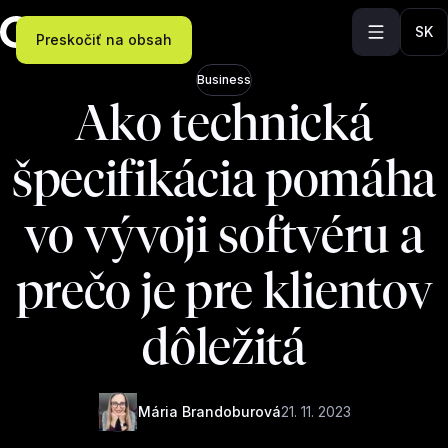
SK
Preskočiť na obsah
Business
Ako technická
špecifikácia pomáha
vo vývoji softvéru a
prečo je pre klientov
dôležitá
Mária Brandoburová
21. 11. 2023