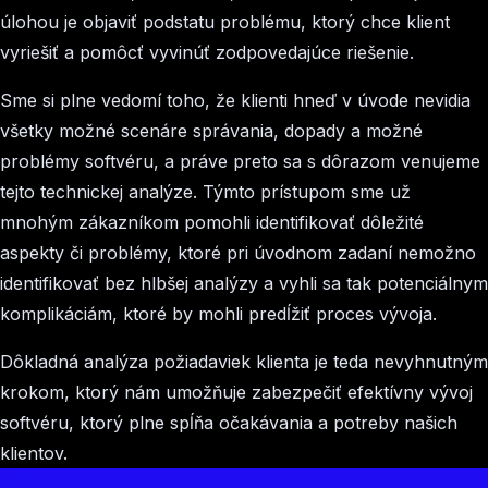
úlohou je objaviť podstatu problému, ktorý chce klient
vyriešiť a pomôcť vyvinúť zodpovedajúce riešenie.
Sme si plne vedomí toho, že klienti hneď v úvode nevidia
všetky možné scenáre správania, dopady a možné
problémy softvéru, a práve preto sa s dôrazom venujeme
tejto technickej analýze. Týmto prístupom sme už
mnohým zákazníkom pomohli identifikovať dôležité
aspekty či problémy, ktoré pri úvodnom zadaní nemožno
identifikovať bez hlbšej analýzy a vyhli sa tak potenciálnym
komplikáciám, ktoré by mohli predĺžiť proces vývoja.
Dôkladná analýza požiadaviek klienta je teda nevyhnutným
krokom, ktorý nám umožňuje zabezpečiť efektívny vývoj
softvéru, ktorý plne spĺňa očakávania a potreby našich
klientov.