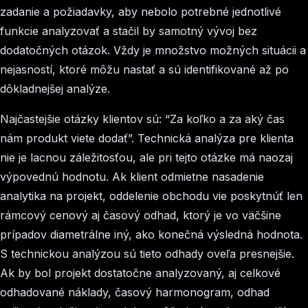
zadanie a požiadavky, aby nebolo potrebné jednotlivé
funkcie analyzovať a stačil by samotný vývoj bez
dodatočných otázok. Vždy je množstvo možných situácii a
nejasností, ktoré môžu nastať a sú identifikované až po
dôkladnejšej analýze.
Najčastejšie otázky klientov sú: “Za koľko a za aký čas
nám produkt viete dodať”. Technická analýza pre klienta
nie je lacnou záležitosťou, ale pri tejto otázke má naozaj
výpovednú hodnotu. Ak klient odmietne nasadenie
analytika na projekt, oddelenie obchodu vie poskytnúť len
rámcový cenový aj časový odhad, ktorý je vo väčšine
prípadov diametrálne iný, ako konečná výsledná hodnota.
S technickou analýzou sú tieto odhady oveľa presnejšie.
Ak by bol projekt dostatočne analyzovaný, aj celkové
odhadované náklady, časový harmonogram, odhad