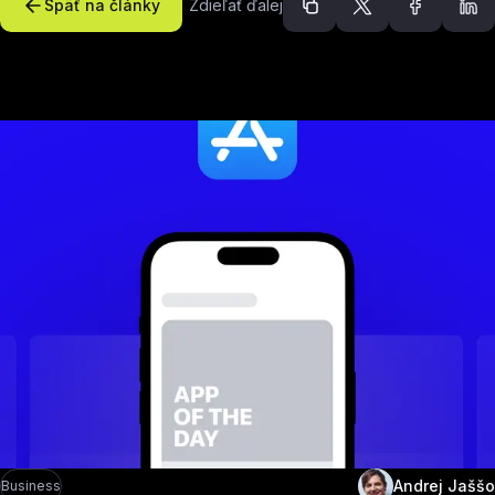
Späť na články
Zdieľať ďalej
Odporúčané článk
Andrej Jaššo
Business