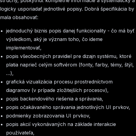
stručný, poskytnúť kompletné informácie a systematicky a
logicky usporiadať jednotlivé popisy. Dobrá špecifikácia by
mala obsahovať:
jednoduchý biznis popis danej funkcionality - čo má byť
výsledkom, aký je význam toho, čo ideme
implementovať,
popis všeobecných pravidiel pre dizajn systému, ktoré
platia naprieč celým softvérom (fonty, farby, témy, štýl,
…),
grafická vizualizácia procesu prostredníctvom
diagramov (v prípade zložitejších procesov),
popis backendového riešenia a správania,
popis očakávaného správania jednotlivých UI prvkov,
podmienky zobrazovania UI prvkov,
popis akcií vykonávaných na základe interakcie
používateľa,