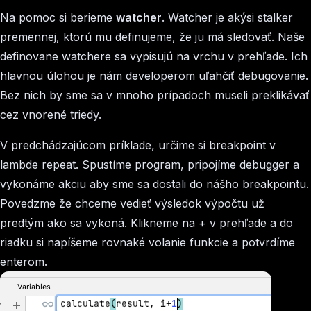
Na pomoc si berieme
watcher
. Watcher je akýsi stalker
premennej, ktorú mu definujeme, že ju má sledovať. Naše
definovane watchere sa vypisujú na vrchu v prehľade. Ich
hlavnou úlohou je nám developerom uľahčiť debugovanie.
Bez nich by sme sa v mnoho prípadoch museli preklikávať
cez vnorené triedy.
V predchádzajúcom príklade, určime si breakpoint v
lambde repeat. Spustíme program, pripojíme debugger a
vykonáme akciu aby sme sa dostali do nášho breakpointu.
Povedzme že chceme vedieť výsledok výpočtu už
predtým ako sa vykoná. Klikneme na + v prehľade a do
riadku si napíšeme rovnaké volanie funkcie a potvrdíme
enterom.