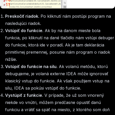
Preskočiť riadok
. Po kliknutí nám postúpi program na
nasledujúci riadok.
Vstúpiť do funkcie
. Ak by na danom mieste bola
funkcia, po kliknutí na dané tlačidlo nám vstúpi debuger
do funkcie, ktorá ide v poradí. Ak je tam deklarácia
primitívnej premennej, posunie nám program o riadok
nižšie.
Vstúpiť do funkcie na silu
. Ak volanú metódu, ktorú
debugujeme, je volaná externe IDEA môže ignorovať
klasický vstup do funkcie. Ak však použijem vstup na
silu, IDEA sa pokúsi vstúpiť do funkcie.
Vystúpiť z funkcie
. V prípade, že už som vnorený
niekde vo vnútri, môžem predčasne opustiť danú
funkciu a vrátiť sa späť na miesto, z ktorého som doň