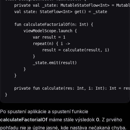
    private val _state: MutableStateFlow<Int> = Mutabl
    val state: StateFlow<Int> get() = _state

    fun calculateFactorialOf(n: Int) {

        viewModelScope.launch {

            var result = 1

            repeat(n) { i ->

                result = calculate(result, i)

            }

            _state.emit(result)

        }

    }

    private fun calculate(res: Int, i: Int): Int = res
}
Po spustení aplikácie a spustení funkcie
calculateFactorialOf
máme stále výsledok
0
. Z prvého
pohľadu nie je úplne jasné, kde nastáva nečakaná chyba.