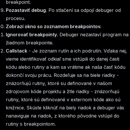
breakpoint.
Pozastaviť debug
. Po stlačení sa odpojí debuger od
procesu.
Zobrazí okno so zoznamom breakpointov.
Ignorovať breakpointy
. Debuger nezastaví program na
žiadnom breakpointe.
Callstack
- Je zoznam rutín a ich podrutín. Vďaka nej,
vieme identifikovať odkiaľ sme vstúpili do danej časti
kódu alebo rutiny a kam sa vrátime ak naša časť kódu
dokončí svoju prácu. Rozdeľuje sa na biele riadky -
znázorňujú rutiny, ktoré su definované v našom
zdrojovom kóde projektu a žtle riadky - znázorňujú
rutiny, ktoré sú definované v externom kóde ako sú
knižnice. Skúste kliknúť na biely riadok a debuger vás
nanaviguje na riadok, z ktorého pôvodne vstúpil do
rutiny s breakpointom.