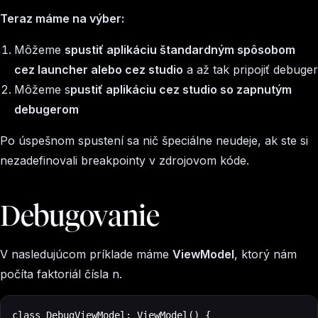
Teraz máme na výber:
Môžeme
spustiť aplikáciu štandardným spôsobom
cez launcher alebo cez studio
a až tak pripojiť debuger
Môžeme s
pustiť aplikáciu cez studio so zapnutým
debugerom
Po úspešnom spustení sa nič špeciálne neudeje, ak ste si
nezadefinovali breakpointy v zdrojovom kóde.
Debugovanie
V nasledujúcom príklade máme
ViewModel
, ktorý nám
počíta faktoriál čísla n.
class DebugViewModel: ViewModel() {
