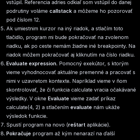
vstúpil. Referencia adries odkiaľ som vstúpil do danej
podrutiny voláme
callstack
a môžeme ho pozorovať
pod číslom 12.
Ak umiestnim kurzor na iný riadok, a stlačím toto
tlačidlo, program mi bude pokračovať na zvolenom
riadku, ak po ceste nemám žiadne iné breakpointy. Na
riadok môžem pokračovať aj kliknutím na číslo riadku.
Evaluate expression
. Pomocný exekútor, s ktorým
vieme vyhodnocovať aktuálne premenné a pracovať s
nimi v uzavretom kontexte. Napríklad vieme v ňom
skontrolovať, že či funkcia calculate vracia očakávané
výsledky. V okne
Evaluate
vieme zadať príkaz
calculate(4, 2) a stlačením
evaluate
nám ukáže
výsledok funkcie.
Spustí program na novo (
reštart
aplikácie).
Pokračuje
program až kým nenarazí na ďalší