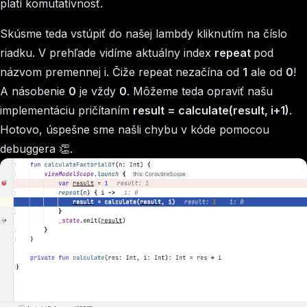
platí komutatívnosť.
Skúsme teda vstúpiť do našej lambdy kliknutím na číslo
riadku. V prehľade vidíme aktuálny index
repeat
pod
názvom premennej i. Čiže repeat nezačína od
1
ale od
0
!
A násobenie
0
je vždy
0
. Môžeme teda opraviť našu
implementáciu pričítaním
result = calculate(result, i+1)
.
Hotovo, úspešne sme našli chybu v kóde pomocou
debuggera 👏.