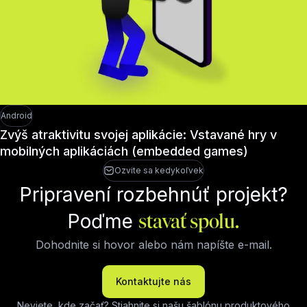
Android
Zvýš atraktivitu svojej aplikácie: Vstavané hry v
mobilných aplikáciách (embedded games)
Ozvite sa kedykoľvek
Pripravení rozbehnúť projekt?
Poďme
stavať spolu.
Dohodnite si hovor alebo nám napíšte e-mail.
Kontaktujte nás
Neviete, kde začať?
Stiahnite si našu šablónu produktového