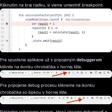
Kliknutím na kraj riadku, si vieme umiestniť breakpoint.
Pre spustenie aplikácie už s pripojeným
debuggerom
kliknite na ikonku chrobáčika v hornej lište.
Pre pripojenie debug procesu klikneme na ikonku
chrobáčika so šípkou v hornej lište.
Následne vyberieme proces, ktorý chceme debugovať a