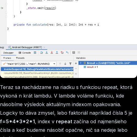
Teraz sa nachádzame na riadku s funkciou repeat, ktorá
vykoná n krát lambdu. V lambde voláme funkciu, kde
násobíme výsledok aktuálnym indexom opakovania.
Logicky to dáva zmysel, lebo faktoriál napríklad čísla 5 je
f=5*4*3*2*1
, index v
repeat
začína od najmenšieho
čísla a keď budeme násobiť opačne, nič sa nedeje lebo