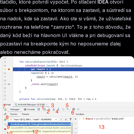
tlačidlo, ktoré potvrdí výpočet. Po stlačení
IDEA
otvorí
súbor s brekpointom, na ktorom sa zastavil, a sústredí sa
na riadok, kde sa zastavil. Ako ste si všimli, že užívateľské
rozhranie na telefóne "zamrzlo". To je z toho dôvodu, že
daný kód beží na hlavnom UI vlákne a pri debugovaní sa
pozastaví na breakpointe kým ho neposunieme ďalej
alebo nenecháme pokračovať.