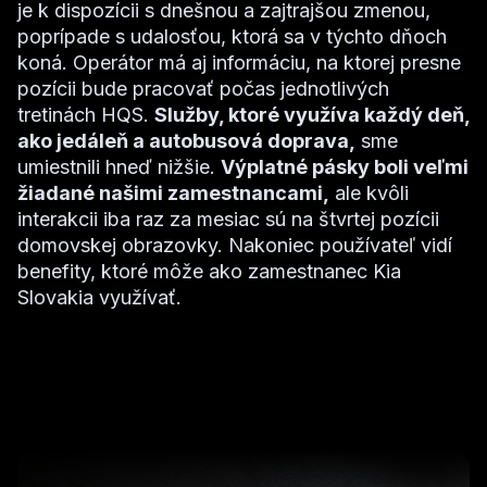
je k dispozícii s dnešnou a zajtrajšou zmenou,
poprípade s udalosťou, ktorá sa v týchto dňoch
koná. Operátor má aj informáciu, na ktorej presne
pozícii bude pracovať počas jednotlivých
tretinách HQS.
Služby, ktoré využíva každý deň,
ako jedáleň a autobusová doprava,
sme
umiestnili hneď nižšie.
Výplatné pásky boli veľmi
žiadané našimi zamestnancami,
ale kvôli
interakcii iba raz za mesiac sú na štvrtej pozícii
domovskej obrazovky. Nakoniec používateľ vidí
benefity, ktoré môže ako zamestnanec Kia
Slovakia využívať.