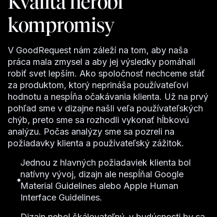
Kvalita nerobí
kompromisy
V GoodRequest nám záleží na tom, aby naša
práca mala zmysel a aby jej výsledky pomáhali
robiť svet lepším. Ako spoločnosť nechceme stáť
za produktom, ktorý neprináša používateľovi
hodnotu a nespĺňa očakávania klienta. Už na prvý
pohľad sme v dizajne našli veľa používateľských
chýb, preto sme sa rozhodli vykonať hĺbkovú
analýzu. Počas analýzy sme sa pozreli na
požiadavky klienta a používateľský zážitok.
Jednou z hlavných požiadaviek klienta bol
natívny vývoj, dizajn ale nespĺňal Google
Material Guidelines alebo Apple Human
Interface Guidelines.
Dizajn nebol škálovateľný, v budúcnosti by sa