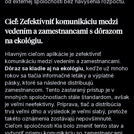
od externej spoločnosti bez navýšenia rozpočtu.
Cieľ: Zefektívniť komunikáciu medzi
vedením a zamestnancami s dôrazom
na ekológiu.
Hlavným cieľom aplikácie je zefektívniť
komunikáciu medzi vedením a zamestnancami.
Dôraz sa kladie aj na ekológiu
, keďže už mnoho
rokov sa tlačia informačné letáky a výplatné
pásky, ktoré sa následne distribuujú
zamestnancom. Tento zastaraný prístup je v
mnohých spoločnostiach stále štandardom, avšak
je veľmi neefektívny. Príprava, tlač a distribúcia
trvá veľmi dlho a výsledok je veľmi slabý, pretože
takéto oznámenia zostávajú nepovšimnuté.
Cieľom spoločnosti Kia bolo zmeniť tento stav a
vytvoriť priamu komunikáciu so zamestnancami,