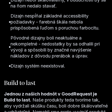
na ňom nedalo stavať.
Dizajn nespĺňal základné accessibility
požiadavky - farebná škála nebola
prispôsobená ľuďom s poruchou farbocitu.
Pôvodné dizajny boli neaktuálne a
nekompletné - nedostatky by sa odhalili pri
vývoji a spôsobili by značné navýšenie
nákladov z dôvodu prerábok a úprav.
Dizajn systém neexistoval.
Build to last
Jednou z našich hodnôt v GoodRequest je
Build to last.
Naše produkty teda tvoríme tak,
aby vydržali skúšku času, boli dobre škálovateľné
a udržateľné. Nemohli sme preto vyvinúť produkt,