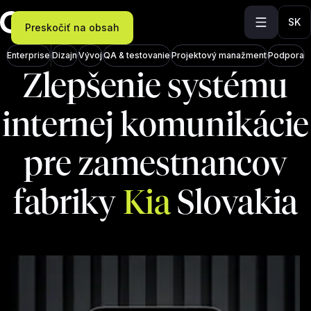
SK
Preskočiť na obsah
Enterprise
Dizajn
Vývoj
QA & testovanie
Projektový manažment
Podpora
Zlepšenie systému
internej komunikácie
pre zamestnancov
fabriky
Kia
Slovakia