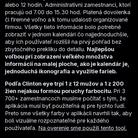
alebo 12 hodín. Administratívni zamestnanci, ktorí
pracujú od 7.00 do 15.30 hod. Platená dovolenka
či firemné voľno a k tomu udalosti organizované
firmou. Všetky tieto informácie bolo potrebné
zobraziť v jednom kalendári čo najjednoduchšie,
aby ich používateľ rozlíšil na prvý pohľad bez
zbytočného prekliku do detailu.
Najlepšou
voľbou pri zobrazení veľkého množstva
informácií na malej ploche, ako je kalendár je,
jednoduchá ikonografia a využitie farieb.
Podľa Clinton eye trpí 1 z 12 mužov a 1 z 200
žien nejakou formou poruchy farbocitu.
Pri 3
700+ zamestnancoch musíme počítať s tým, že
aplikácia musí byť použiteľná aj pre týchto ľudí.
Preto sme všetky farby v aplikácii navrhli tak, aby
boli vizuálne rozpoznateľné pre každého
používateľa.
Na overenie sme použili tento tool.