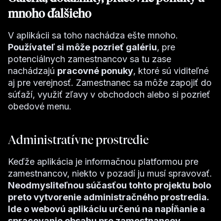
mnoho ďalšieho
V aplikácii sa toho nachádza ešte mnoho.
Používateľ si môže pozrieť galériu
, pre
potenciálnych zamestnancov sa tu zase
nachádzajú
pracovné ponuky
, ktoré sú viditeľné
aj pre verejnosť. Zamestnanec sa môže zapojiť do
súťaží, využiť zľavy v obchodoch alebo si pozrieť
obedové menu.
Administratívne prostredie
Keďže aplikácia je informačnou platformou pre
zamestnancov, niekto v pozadí ju musí spravovať.
Neodmysliteľnou súčasťou tohto projektu bolo
preto vytvorenie administračného prostredia.
Ide o webovú aplikáciu určenú na napĺňanie a
spracovanie obsahu pre zamestnancov.