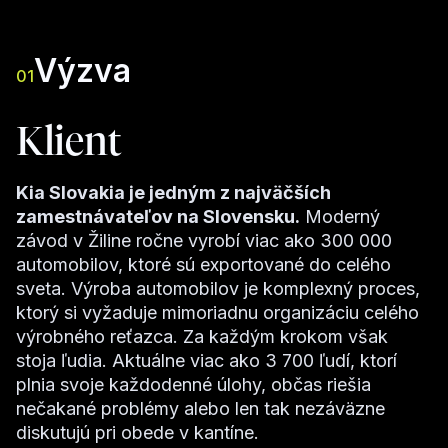
Výzva
01
Klient
Kia Slovakia je jedným z najväčších
zamestnávateľov na Slovensku.
Moderný
závod v Žiline ročne vyrobí viac ako 300 000
automobilov, ktoré sú exportované do celého
sveta. Výroba automobilov je komplexný proces,
ktorý si vyžaduje mimoriadnu organizáciu celého
výrobného reťazca. Za každým krokom však
stoja ľudia. Aktuálne viac ako 3 700 ľudí, ktorí
plnia svoje každodenné úlohy, občas riešia
nečakané problémy alebo len tak nezáväzne
diskutujú pri obede v kantíne.