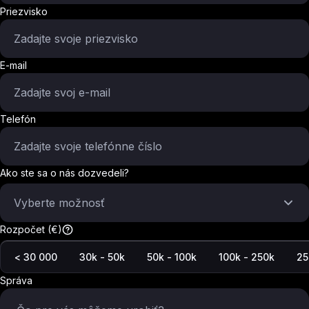
Priezvisko
E-mail
Telefón
Ako ste sa o nás dozvedeli?
Vyberte možnosť
Rozpočet (€)
< 30 000
30k - 50k
50k - 100k
100k - 250k
25
Správa