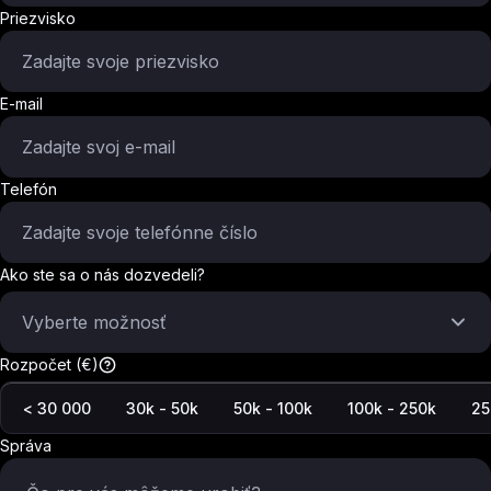
Priezvisko
E-mail
Telefón
Ako ste sa o nás dozvedeli?
Vyberte možnosť
Rozpočet (€)
< 30 000
30k - 50k
50k - 100k
100k - 250k
25
Správa