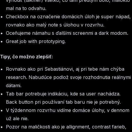
vyhodiť (takmer) všetko, čo tam predtým bolo, málokto
mal na to odvahu.
Checkbox na označenie domácich úloh je super nápad,
rovnako ako malý note s úlohou v rozvrhu.
Oceňujeme námahu s ďalšími screenmi a dark modom.
Great job with prototyping.
Tipy, čo možno zlepšiť:
Rovnako ako pri Sebastiánovi, aj pri tebe nám chýba
research. Nabudúce podlož svoje rozhodnutia reálnymi
dátami.
Tab bar potrebuje indikáciu, kde sa user nachádza.
Back button pri používaní tab baru nie je potrebný.
V týždennom rozvrhu vidíme domáce úlohy, v dennom
už ale nie.
Pozor na maličkosti ako je allignment, contrast farieb,