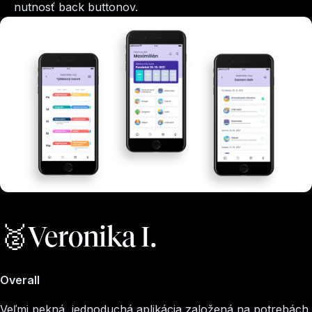
nutnosť back buttonov.
🥈Veronika I.
Overall
Veľmi pekná, jednoduchá aplikácia založená na potrebách