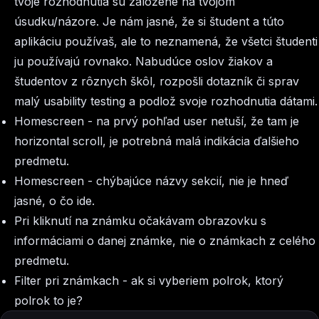
tvoje rozhodnutia sú založené na tvojom
úsudku/názore. Je nám jasné, že si študent a túto
aplikáciu používaš, ale to neznamená, že všetci študenti
ju používajú rovnako. Nabudúce oslov žiakov a
študentov z rôznych škôl, rozpošli dotazník či sprav
malý usability testing a podlož svoje rozhodnutia dátami.
Homescreen - na prvý pohľad user netuší, že tam je
horizontal scroll, je potrebná malá indikácia ďalšieho
predmetu.
Homescreen - chýbajúce názvy sekcií, nie je hneď
jasné, o čo ide.
Pri kliknutí na známku očakávam obrazovku s
informáciami o danej známke, nie o známkach z celého
predmetu.
Filter pri známkach - ak si vyberiem polrok, ktorý
polrok to je?