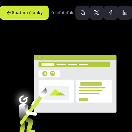
Späť na články
Zdieľať ďalej
Odporúčané článk