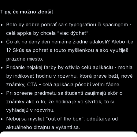
Tipy, čo možno zlepšiť
Bolo by dobre pohrať sa s typografiou či spacingom -
celá appka by chcela "viac dýchať".
Čo ak na daný deň nemáme žiadne udalosti? Alebo iba
1? Skús sa pohrať s touto myšlienkou a ako využiješ
prázdne miesto.
Pridanie nejakej farby by oživilo celú aplikáciu - mohla
by indikovať hodinu v rozvrhu, ktorá práve beží, nové
známky, CTA - celá aplikácia pôsobí veľmi fádne.
Pri screene predmetu sa študenti zaujímajú skôr o
známky ako o to, že hodina je vo štvrtok, to si
vyhľadajú v rozvrhu.
Neboj sa mysliet "
out of the box
", odpútaj sa od
aktuálneho dizajnu a vyšanti sa.