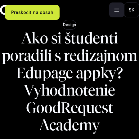
SK
Preskočiť na obsah
Design
Ako si študenti
poradili s redizajnom
Edupage appky?
Vyhodnotenie
GoodRequest
Academy