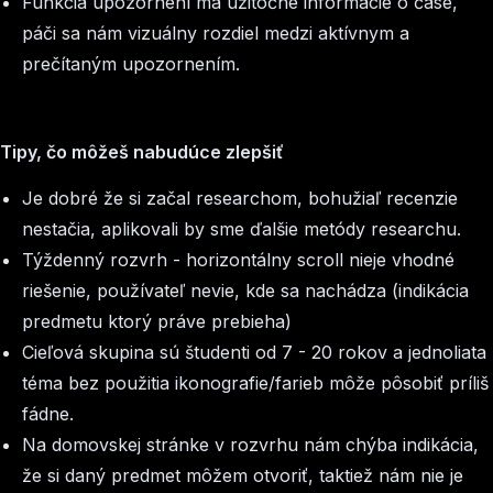
Funkcia upozornení má užitočné informácie o čase,
páči sa nám vizuálny rozdiel medzi aktívnym a
prečítaným upozornením.
Tipy, čo môžeš nabudúce zlepšiť
Je dobré že si začal researchom, bohužiaľ recenzie
nestačia, aplikovali by sme ďalšie metódy researchu.
Týždenný rozvrh - horizontálny scroll nieje vhodné
riešenie, používateľ nevie, kde sa nachádza (indikácia
predmetu ktorý práve prebieha)
Cieľová skupina sú študenti od 7 - 20 rokov a jednoliata
téma bez použitia ikonografie/farieb môže pôsobiť príliš
fádne.
Na domovskej stránke v rozvrhu nám chýba indikácia,
že si daný predmet môžem otvoriť, taktiež nám nie je