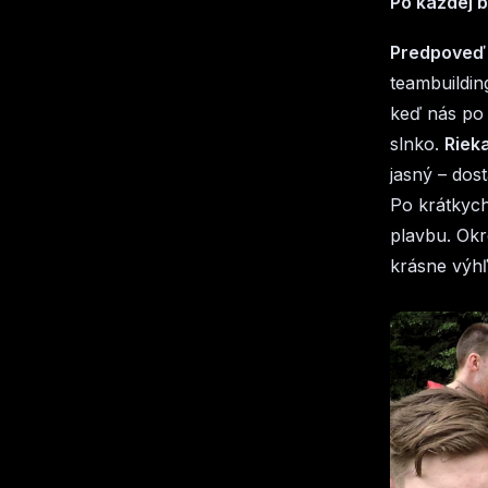
Po každej b
Predpoveď 
teambuildin
keď nás po 
slnko.
Riek
jasný – dos
Po krátkych
plavbu. Okr
krásne výh