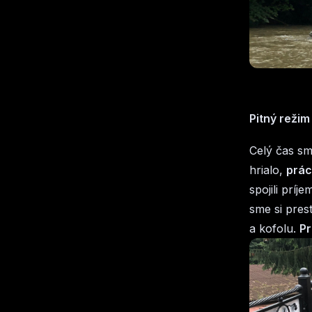
Pitný režim
Celý čas sm
hrialo,
prác
spojili príj
sme si pres
a kofolu.
Pr