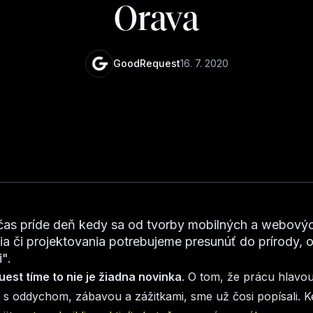
Orava
GoodRequest
16. 7. 2020
čas príde deň kedy sa od tvorby mobilných a webových
ia či projektovania potrebujeme presunúť do prírody,
i".
st tíme to nie je žiadna novinka
. O tom, že prácu hlavou
j s oddychom, zábavou a zážitkami, sme už čosi popísali. K