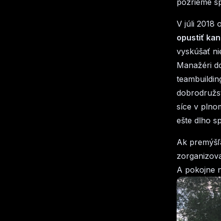
pozrieme s
V júli 2018 
opustiť ka
vyskúšať n
Manažéri dos
teambuilding
dobrodružs
síce v plno
ešte dlho s
Ak premýšľa
zorganizova
A pokojne n