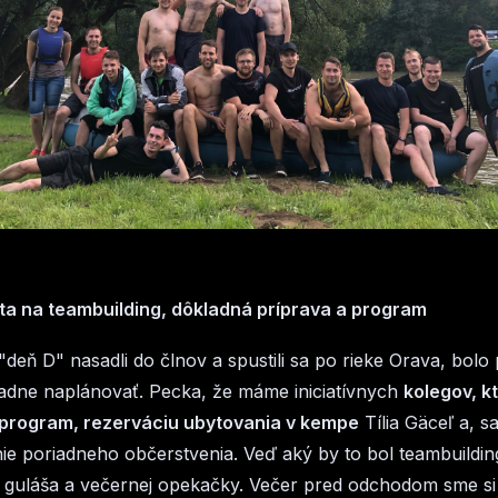
ta na teambuilding, dôkladná príprava a program
deň D" nasadli do člnov a spustili sa po rieke Orava, bolo
adne naplánovať. Pecka, že máme iniciatívnych
kolegov, kt
o program, rezerváciu ubytovania v kempe
Tília Gäceľ a, 
e poriadneho občerstvenia. Veď aký by to bol teambuildin
 guláša a večernej opekačky. Večer pred odchodom sme si 