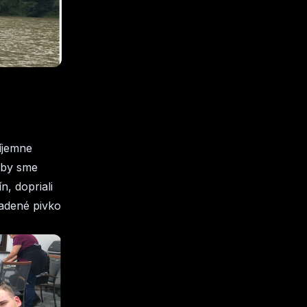
ríjemne
Aby sme
n, dopriali
ladené pivko