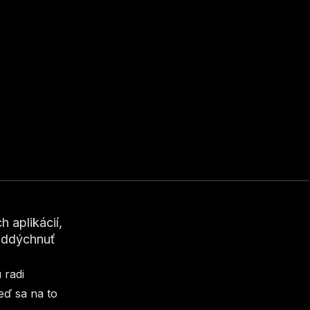
 aplikácií,
 oddýchnuť
 radi
eď sa na to