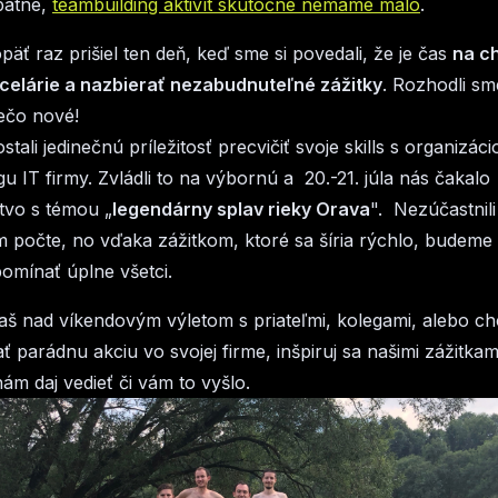
pätne,
teambuilding aktivít skutočne nemáme málo
.
opäť raz prišiel ten deň, keď sme si povedali, že je čas
na ch
ncelárie a nazbierať nezabudnuteľné zážitky
. Rozhodli sm
iečo nové!
tali jedinečnú príležitosť precvičiť svoje skills s organizáci
u IT firmy. Zvládli to na výbornú a 20.-21. júla nás čakalo
tvo s témou „
legendárny splav rieky Orava
". Nezúčastnil
m počte, no vďaka zážitkom, ktoré sa šíria rýchlo, budeme
pomínať úplne všetci.
š nad víkendovým výletom s priateľmi, kolegami, alebo chc
ť parádnu akciu vo svojej firme, inšpiruj sa našimi zážitkam
ám daj vedieť či vám to vyšlo.