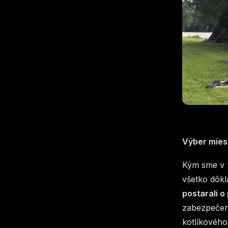
Výber mies
Kým sme v "
všetko dôkl
postarali 
zabezpečeni
kotlíkového