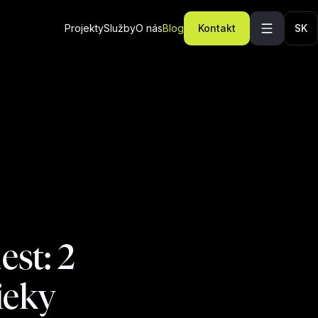
Projekty
Služby
O nás
Blog
Kontakt
SK
st: 2
ieky