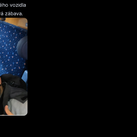
ného vozidla
vá zábava.