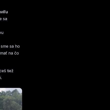
víľu
e sa
ou
i sme sa ho
 mať na čo
eš tiež
i.