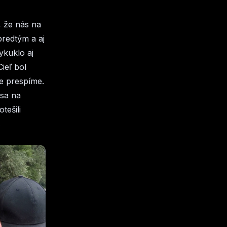
, že nás na
predtým a aj
ykuklo aj
ieľ bol
e prespíme.
 sa na
tešili
.