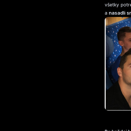
všetky potr
a
nasadli s