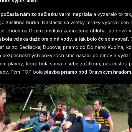
úrke vyjde slnko
počasia nám zo začiatku veľmi nepriala
a vyzeralo to tak
gu zastihne búrka. Našťastie sa všetky mraky vypršali deň 
príchode na Oravu privítala zamračená obloha, po chvíli v
a bola vďaka dažďom plná vody, a tak bolo čo splavovať.
C
tať sa zo Sedliackej Dubovej priamo do Dolného Kubína, kd
 bezpečnostných pokynoch sme nasadli do člnov a vydali
em plavby, ktorá bola sama o sebe zážitkom, nás cestou po
ľady. Tým TOP bola
plavba priamo pod Oravským hradom