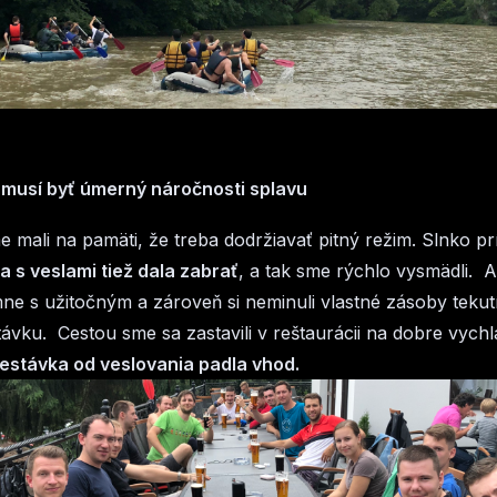
 musí byť úmerný náročnosti splavu
e mali na pamäti, že treba dodržiavať pitný režim. Slnko p
a s veslami tiež dala zabrať
, a tak sme rýchlo vysmädli. 
emne s užitočným a zároveň si neminuli vlastné zásoby tekutí
távku. Cestou sme sa zastavili v reštaurácii na dobre vych
estávka od veslovania padla vhod.