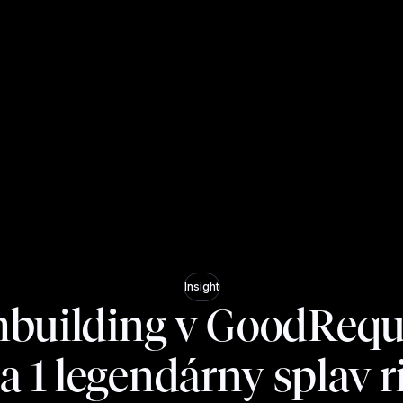
Insight
building v GoodReque
 a 1 legendárny splav r