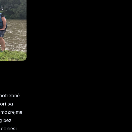
 potrebné
orí sa
samozrejme,
g bez
doniesli