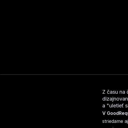
Z času na 
dizajnovan
a "uletieť s
V GoodReque
striedame a