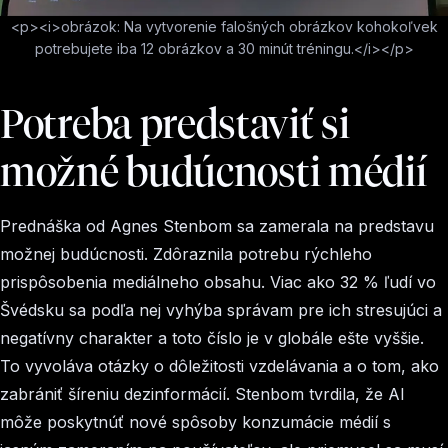
<p><i>obrázok: Na vytvorenie falošných obrázkov kohokoľvek
potrebujete iba 12 obrázkov a 30 minút tréningu.</i></p>
Potreba predstaviť si
možné budúcnosti médií
Prednáška od Agnes Stenbom sa zamerala na predstavu
možnej budúcnosti. Zdôraznila potrebu rýchleho
prispôsobenia mediálneho obsahu. Viac ako 32 % ľudí vo
Švédsku sa podľa nej vyhýba správam pre ich stresujúci a
negatívny charakter a toto číslo je v globále ešte vyššie.
To vyvoláva otázky o dôležitosti vzdelávania a o tom, ako
zabrániť šíreniu dezinformácií. Stenbom tvrdila, že AI
môže poskytnúť nové spôsoby konzumácie médií s