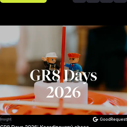
Odporúčané článk
GoodRequest
Insight