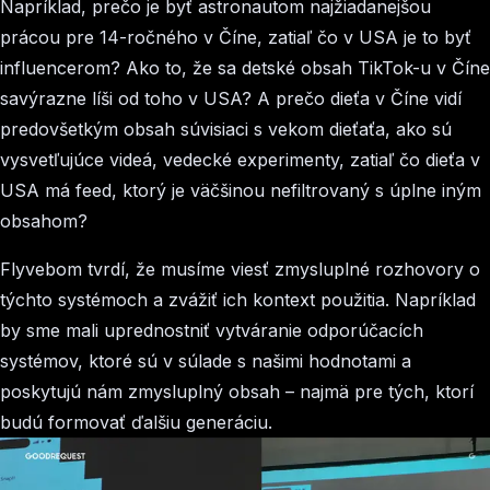
Napríklad, prečo je byť astronautom najžiadanejšou
prácou pre 14-ročného v Číne, zatiaľ čo v USA je to byť
influencerom? Ako to, že sa detské obsah TikTok-u v Číne
savýrazne líši od toho v USA? A prečo dieťa v Číne vidí
predovšetkým obsah súvisiaci s vekom dieťaťa, ako sú
vysvetľujúce videá, vedecké experimenty, zatiaľ čo dieťa v
USA má feed, ktorý je väčšinou nefiltrovaný s úplne iným
obsahom?
Flyvebom tvrdí, že musíme viesť zmysluplné rozhovory o
týchto systémoch a zvážiť ich kontext použitia. Napríklad
by sme mali uprednostniť vytváranie odporúčacích
systémov, ktoré sú v súlade s našimi hodnotami a
poskytujú nám zmysluplný obsah – najmä pre tých, ktorí
budú formovať ďalšiu generáciu.