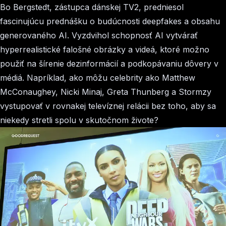
Bo Bergstedt, zástupca dánskej TV2, predniesol
fascinujúcu prednášku o budúcnosti deepfakes a obsahu
generovaného AI. Vyzdvihol schopnosť AI vytvárať
hyperrealistické falošné obrázky a videá, ktoré možno
použiť na šírenie dezinformácií a podkopávaniu dôvery v
médiá. Napríklad, ako môžu celebrity ako Matthew
McConaughey, Nicki Minaj, Greta Thunberg a Stormzy
vystupovať v rovnakej televíznej relácii bez toho, aby sa
niekedy stretli spolu v skutočnom živote?